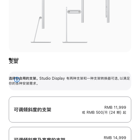
支架
选择你合用的支架。
Studio Display 有两种支架和一种支架转换器可选，以满足
展
你的各种安装需求。
开
RMB 11,999
可调倾斜度的支架
或 RMB 500/月 (24 期) 起
RMB 14,999
可调倾斜度及高‍度的支‍架