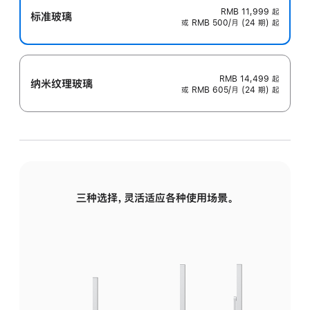
RMB 11,999
起
标准玻璃
或 RMB 500/月 (24 期) 起
RMB 14,499
起
纳米纹理玻璃
或 RMB 605/月 (24 期) 起
三种选择，灵活适应各种使用场景。
标