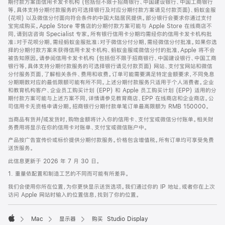
期付款方案由信用卡发卡机构 (包括但不限于招商银行、中国建设银行、中国工商银行
等，具体支持分期付款服务的可选择银行及对应分期付款方案请见付款页面)、蚂蚁金服
(花呗) 以及微信分付面向符合条件的中国大陆居民提供。部分银行会要求你通过支付
宝完成购买。Apple Store 零售店的分期付款方案可能与 Apple Store 在线商店不
同，请到店咨询 Specialist 专家。所有银行信用卡分期均需经你的信用卡发卡机构批
准；对于花呗分期，需经蚂蚁金服批准；对于微信分付分期，需经微信分付批准。如果你选
择的分期付款方案未获得信用卡发卡机构、蚂蚁金服或微信分付的批准，Apple 将不会
被告知原因。请参阅信用卡发卡机构 (包括但不限于招商银行、中国建设银行、中国工商
银行等，具体支持分期付款服务的可选择银行请见付款页面) 网站、支付宝网站和微信
分付服务页面，了解相关条件、费用和收费。订单可能需要满足特定金额要求，不同免息
分期期数对应的最低限额可能有所不同。上述分期付款服务只适用于个人消费者。企业
和教育机构客户、企业员工购买计划 (EPP) 和 Apple 员工购买计划 (EPP) 适用的分
期付款方案可能与上述方案不同，详情请参见教育商店、EPP 在线商店和企业商店。公
司信用卡无资格申请分期。招商银行分期付款单笔订单最高限额为 RMB 150000。
当商品有货并/或发货时，购物金额将计入你的信用卡、支付宝或微信分付账单。相关财
务费用将显示在你的信用卡对账单、支付宝或微信账户中。
产品按广告宣传价或标价提供分期付款服务。价格包含增值税。所有订单均可享受免费
送货服务。
此信息更新于 2026 年 7 月 30 日。
1. 重量依配置和制造工艺的不同而可能有所差异。
我们会使用你所在位置，为你更快显示送货选项。我们通过你的 IP 地址，或者你在上次
访问 Apple 网站时输入的位置信息，找到了你的位置。
Mac
显示器
购买 Studio Display