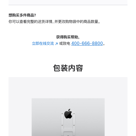
VESA
支
想购买多件商品？
架
你可以查看完整的送货详情，并更改购物袋中的商品数量。
转
换
器
获得购买帮助，
的
立即在线交流
(在
或致电
400-666-8800
。
分
新
期
窗
付
口
包装内容
款
中
选
打
项)
开)