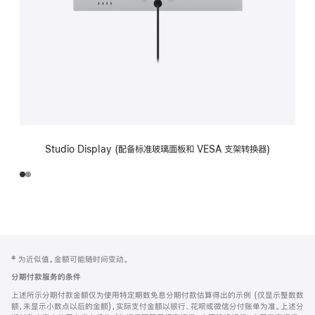
Studio Display (配备标准玻璃面板和 VESA 支架转换器)
网
脚
‡ 为近似值。金额可能随时间变动。
注
页
分期付款服务的条件
页
上述所示分期付款金额仅为使用特定期数免息分期付款估算得出的示例 (仅显示整数数
脚
额，未显示小数点以后的金额)，实际支付金额以银行、花呗或微信分付账单为准。上述分