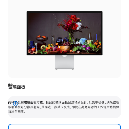
玻璃面板
两种抗反射玻璃面板可选。
标配的玻璃面板经过特别设计，反光率极低。纳米纹理
展
玻璃面板可分散反射光，从而进一步减少反光，即使在高亮光源的工作场所也能保
持出色画质。
开