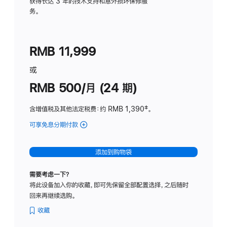
务
获得长达 3 年的技术支持和意外损坏保修服
务。
计
划
(适
RMB 11,999
用
于
或
Studio
RMB 500/月 (24 期)
Display
含增值税及其他法定税费
：约 RMB 1,390
脚
‡。
注
可享免息分期付款
(Studio
Display
-
添加到购物袋
标
准
需要考虑一下？
玻
将此设备加入你的收藏，即可先保留全部配置选择，之后随时
璃
回来再继续选购。
面
板
收藏
-