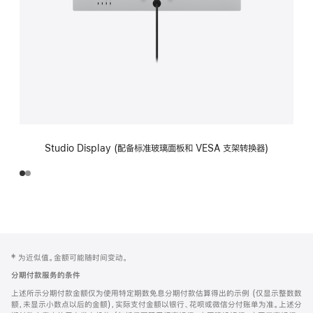
Studio Display (配备标准玻璃面板和 VESA 支架转换器)
网
脚
‡ 为近似值。金额可能随时间变动。
注
页
分期付款服务的条件
页
上述所示分期付款金额仅为使用特定期数免息分期付款估算得出的示例 (仅显示整数数
脚
额，未显示小数点以后的金额)，实际支付金额以银行、花呗或微信分付账单为准。上述分