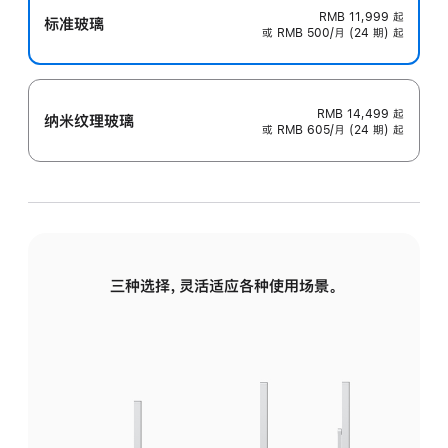
RMB 11,999
起
标准玻璃
或 RMB 500/月 (24 期) 起
RMB 14,499
起
纳米纹理玻璃
或 RMB 605/月 (24 期) 起
三种选择，灵活适应各种使用场景。
标