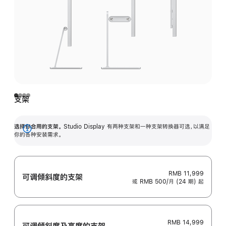
支架
选择你合用的支架。
Studio Display 有两种支架和一种支架转换器可选，以满足
展
你的各种安装需求。
开
RMB 11,999
可调倾斜度的支架
或 RMB 500/月 (24 期) 起
RMB 14,999
可调倾斜度及高‍度的支‍架