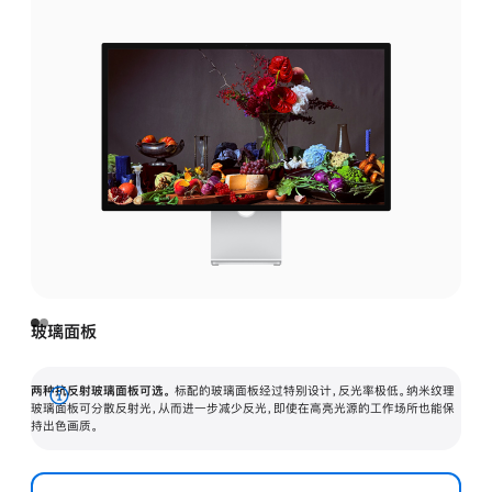
玻璃面板
两种抗反射玻璃面板可选。
标配的玻璃面板经过特别设计，反光率极低。纳米纹理
展
玻璃面板可分散反射光，从而进一步减少反光，即使在高亮光源的工作场所也能保
持出色画质。
开