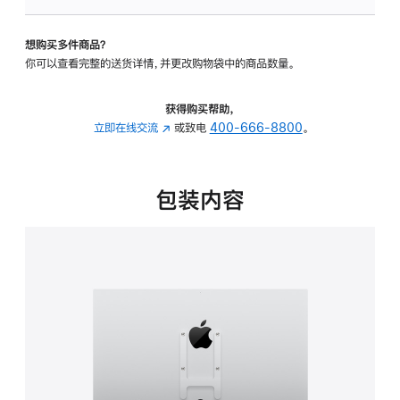
VESA
支
想购买多件商品？
架
你可以查看完整的送货详情，并更改购物袋中的商品数量。
转
换
器
获得购买帮助，
的
立即在线交流
(在
或致电
400-666-8800
。
分
新
期
窗
付
口
包装内容
款
中
选
打
项)
开)