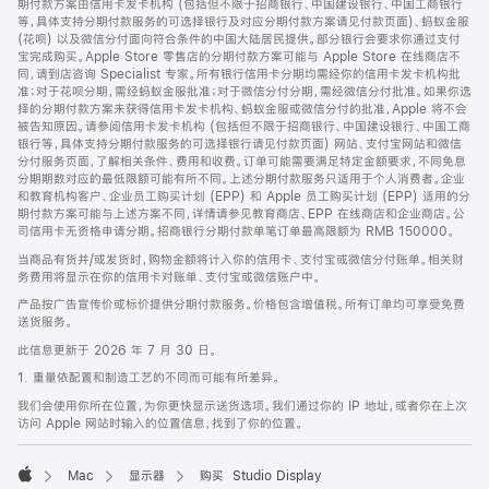
期付款方案由信用卡发卡机构 (包括但不限于招商银行、中国建设银行、中国工商银行
等，具体支持分期付款服务的可选择银行及对应分期付款方案请见付款页面)、蚂蚁金服
(花呗) 以及微信分付面向符合条件的中国大陆居民提供。部分银行会要求你通过支付
宝完成购买。Apple Store 零售店的分期付款方案可能与 Apple Store 在线商店不
同，请到店咨询 Specialist 专家。所有银行信用卡分期均需经你的信用卡发卡机构批
准；对于花呗分期，需经蚂蚁金服批准；对于微信分付分期，需经微信分付批准。如果你选
择的分期付款方案未获得信用卡发卡机构、蚂蚁金服或微信分付的批准，Apple 将不会
被告知原因。请参阅信用卡发卡机构 (包括但不限于招商银行、中国建设银行、中国工商
银行等，具体支持分期付款服务的可选择银行请见付款页面) 网站、支付宝网站和微信
分付服务页面，了解相关条件、费用和收费。订单可能需要满足特定金额要求，不同免息
分期期数对应的最低限额可能有所不同。上述分期付款服务只适用于个人消费者。企业
和教育机构客户、企业员工购买计划 (EPP) 和 Apple 员工购买计划 (EPP) 适用的分
期付款方案可能与上述方案不同，详情请参见教育商店、EPP 在线商店和企业商店。公
司信用卡无资格申请分期。招商银行分期付款单笔订单最高限额为 RMB 150000。
当商品有货并/或发货时，购物金额将计入你的信用卡、支付宝或微信分付账单。相关财
务费用将显示在你的信用卡对账单、支付宝或微信账户中。
产品按广告宣传价或标价提供分期付款服务。价格包含增值税。所有订单均可享受免费
送货服务。
此信息更新于 2026 年 7 月 30 日。
1. 重量依配置和制造工艺的不同而可能有所差异。
我们会使用你所在位置，为你更快显示送货选项。我们通过你的 IP 地址，或者你在上次
访问 Apple 网站时输入的位置信息，找到了你的位置。
Mac
显示器
购买 Studio Display