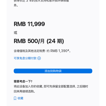
务
获得长达 3 年的技术支持和意外损坏保修服
务。
计
划
(适
RMB 11,999
用
于
或
Studio
RMB 500/月 (24 期)
Display
含增值税及其他法定税费
：约 RMB 1,390
脚
‡。
注
可享免息分期付款
(Studio
Display
-
添加到购物袋
标
准
需要考虑一下？
玻
将此设备加入你的收藏，即可先保留全部配置选择，之后随时
璃
回来再继续选购。
面
板
收藏
-