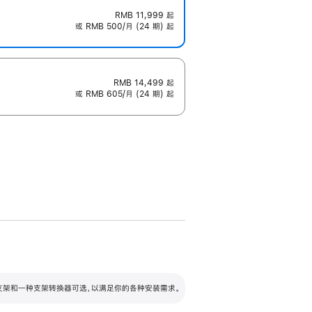
RMB 11,999
起
或 RMB 500/月 (24 期) 起
RMB 14,499
起
或 RMB 605/月 (24 期) 起
配可调倾斜度及高度的支架，额外增加 105
VESA 支架转换器
 有两种支架和一种支架转换器可选，以满足你的各种安装需求。
毫米的高度调节范围。
容的支架 (未随附)