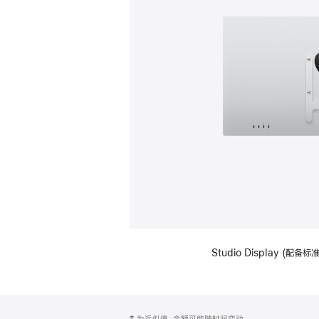
Studio Display (配
网
脚