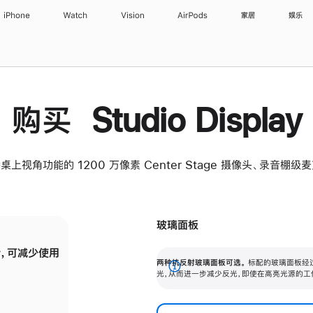
iPhone
Watch
Vision
AirPods
家居
娱乐
购买 Studio Display
桌上视角功能的 1200 万像素 Center Stage 摄像头、录音棚
玻璃面板
，可减少使用
纳米纹理玻璃面板可进一步减少反光，即使在
两种抗反射玻璃面板可选。
标配的玻璃面板经
。
有高亮光源的场所使用，也能保持出色画质。
展
光，从而进一步减少反光，即使在高亮光源的工
开