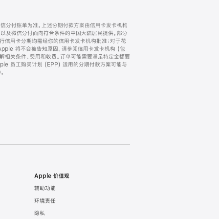
微信分付账单为准。上述分期付款方案由信用卡发卡机构
) 以及微信分付面向符合条件的中国大陆居民提供。部分
家。所有银行信用卡分期均需经你的信用卡发卡机构批准；对于花
ple 将不会被告知原因。请参阅信用卡发卡机构 (包
了解相关条件、费用和收费。订单可能需要满足特定金额要
e 员工购买计划 (EPP) 适用的分期付款方案可能与
。
Apple 价值观
辅助功能
环境责任
隐私