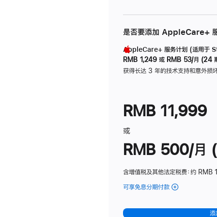
是否要添加 AppleCare+
AppleCare+ 服务计划 (适用于 Stu
RMB 1,249
或
RMB 53/月 (24 
获得长达 3 年的技术支持和意外损
RMB 11,999
或
RMB 500/月 (
含增值税及其他法定税费
：约 RMB 
可享免息分期付款
(Studio
Display
-
添