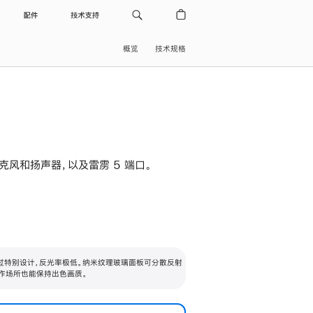
配件
技术支持
概览
技术规格
级麦克风和扬声器，以及雷雳 5 端口。
过特别设计，反光率极低。纳米纹理玻璃面板可分散反射
作场所也能保持出色画质。