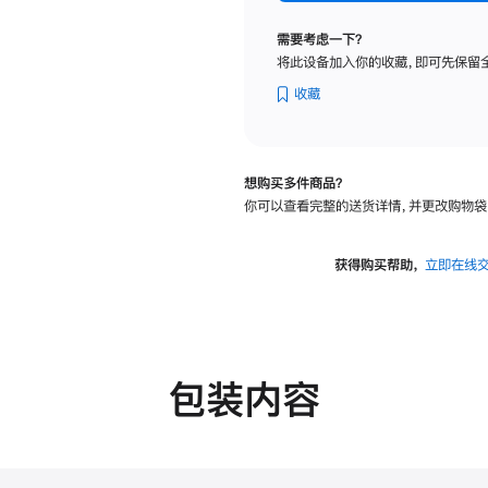
标
准
需要考虑一下？
玻
将此设备加入你的收藏，即可先保留
璃
面
收藏
板
-
VESA
想购买多件商品？
支
你可以查看完整的送货详情，并更改购物袋
架
转
换
获得购买帮助，
立即在线
器
的
分
期
付
包装内容
款
选
项)