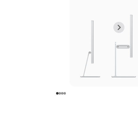
上
下
一
一
张
张
图
图
库
库
图
图
片
片
-
-
支
支
架
架