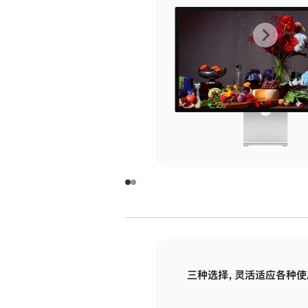
上
下
一
一
张
张
图
图
库
库
图
图
片
片
-
-
玻
玻
璃
璃
三种选择，灵活适应各种使
面
面
板
板