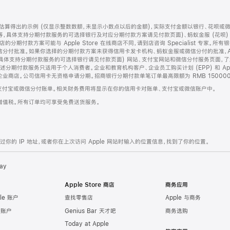
算得出的示例 (仅显示整数数额，未显示小数点以后的金额)，实际支付金额以银行、花呗或
等，具体支持分期付款服务的可选择银行及对应分期付款方案请见付款页面)、蚂蚁金服 (花呗
售店的分期付款方案可能与 Apple Store 在线商店不同，请到店咨询 Specialist 专
分付批准。如果你选择的分期付款方案未获得信用卡发卡机构、蚂蚁金服或微信分付的批准，Ap
具体支持分期付款服务的可选择银行请见付款页面) 网站、支付宝网站和微信分付服务页面，
期付款服务只适用于个人消费者。企业和教育机构客户、企业员工购买计划 (EPP) 和 Appl
企业商店。公司信用卡无资格申请分期。招商银行分期付款单笔订单最高限额为 RMB 150000
支付宝或微信分付账单。相关财务费用将显示在你的信用卡对账单、支付宝或微信账户中。
增值税。所有订单均可享受免费送货服务。
的 IP 地址，或者你在上次访问 Apple 网站时输入的位置信息，找到了你的位置。
ay
Apple Store 商店
商务应用
le 账户
查找零售店
Apple 与商务
e 账户
Genius Bar 天才吧
商务选购
Today at Apple