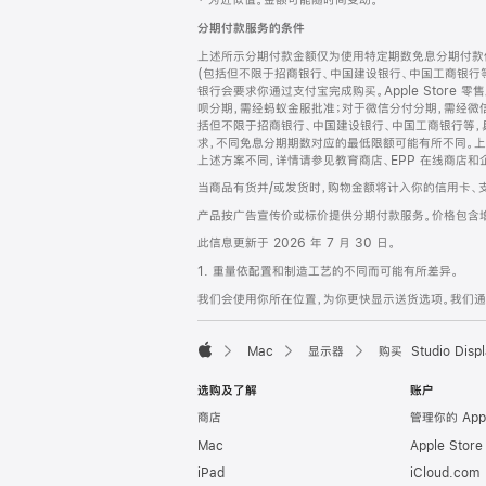
‡ 为近似值。金额可能随时间变动。
注
页
分期付款服务的条件
页
上述所示分期付款金额仅为使用特定期数免息分期付款估
脚
(包括但不限于招商银行、中国建设银行、中国工商银行
银行会要求你通过支付宝完成购买。Apple Store 零
呗分期，需经蚂蚁金服批准；对于微信分付分期，需经微信
括但不限于招商银行、中国建设银行、中国工商银行等，
求，不同免息分期期数对应的最低限额可能有所不同。上述分
上述方案不同，详情请参见教育商店、EPP 在线商店和
当商品有货并/或发货时，购物金额将计入你的信用卡、
产品按广告宣传价或标价提供分期付款服务。价格包含
此信息更新于 2026 年 7 月 30 日。
1. 重量依配置和制造工艺的不同而可能有所差异。
我们会使用你所在位置，为你更快显示送货选项。我们通过你
Mac
显示器
购买 Studio Displ
Apple
选购及了解
账户
商店
管理你的 App
Mac
Apple Stor
iPad
iCloud.com