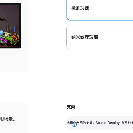
标准玻璃
纳米纹理玻璃
支架
用场景。
标配可调倾斜度的支架，提供 30 度的倾斜度
选
选择你合用的支架。
Studio Display
调节范围。
展