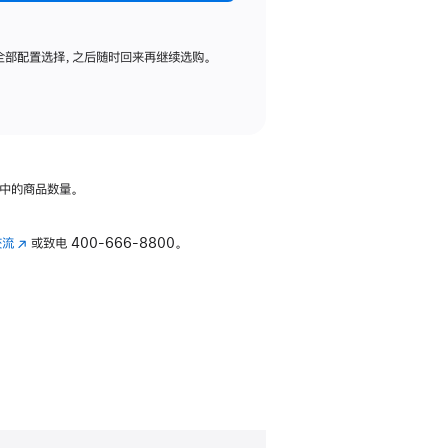
全部配置选择，之后随时回来再继续选购。
中的商品数量。
交流
(在
或致电
400-666-8800。
新
窗
口
中
打
开)