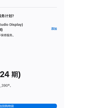
 服务计划？
dio Display)
AppleCare+
添加
期)
服
坏保修服务。
务
计
划
(适
用
于
24 期)
Studio
Display)
1,390
脚
‡。
注
加到购物袋