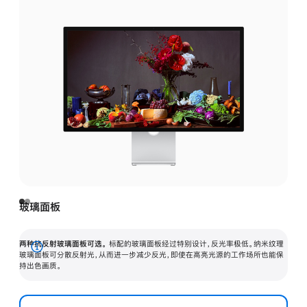
玻璃面板
两种抗反射玻璃面板可选。
标配的玻璃面板经过特别设计，反光率极低。纳米纹理
展
玻璃面板可分散反射光，从而进一步减少反光，即使在高亮光源的工作场所也能保
持出色画质。
开