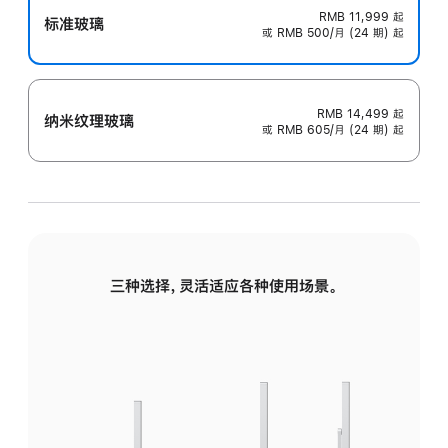
RMB 11,999
起
标准玻璃
或 RMB 500/月 (24 期) 起
RMB 14,499
起
纳米纹理玻璃
或 RMB 605/月 (24 期) 起
三种选择，灵活适应各种使用场景。
标