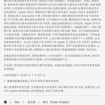
期付款方案由信用卡发卡机构 (包括但不限于招商银行、中国建设银行、中国工商银行
等，具体支持分期付款服务的可选择银行及对应分期付款方案请见付款页面)、蚂蚁金服
(花呗) 以及微信分付面向符合条件的中国大陆居民提供。部分银行会要求你通过支付
宝完成购买。Apple Store 零售店的分期付款方案可能与 Apple Store 在线商店不
同，请到店咨询 Specialist 专家。所有银行信用卡分期均需经你的信用卡发卡机构批
准；对于花呗分期，需经蚂蚁金服批准；对于微信分付分期，需经微信分付批准。如果你选
择的分期付款方案未获得信用卡发卡机构、蚂蚁金服或微信分付的批准，Apple 将不会
被告知原因。请参阅信用卡发卡机构 (包括但不限于招商银行、中国建设银行、中国工商
银行等，具体支持分期付款服务的可选择银行请见付款页面) 网站、支付宝网站和微信
分付服务页面，了解相关条件、费用和收费。订单可能需要满足特定金额要求，不同免息
分期期数对应的最低限额可能有所不同。上述分期付款服务只适用于个人消费者。企业
和教育机构客户、企业员工购买计划 (EPP) 和 Apple 员工购买计划 (EPP) 适用的分
期付款方案可能与上述方案不同，详情请参见教育商店、EPP 在线商店和企业商店。公
司信用卡无资格申请分期。招商银行分期付款单笔订单最高限额为 RMB 150000。
当商品有货并/或发货时，购物金额将计入你的信用卡、支付宝或微信分付账单。相关财
务费用将显示在你的信用卡对账单、支付宝或微信账户中。
产品按广告宣传价或标价提供分期付款服务。价格包含增值税。所有订单均可享受免费
送货服务。
此信息更新于 2026 年 7 月 30 日。
1. 重量依配置和制造工艺的不同而可能有所差异。
我们会使用你所在位置，为你更快显示送货选项。我们通过你的 IP 地址，或者你在上次
访问 Apple 网站时输入的位置信息，找到了你的位置。
Mac
显示器
购买 Studio Display