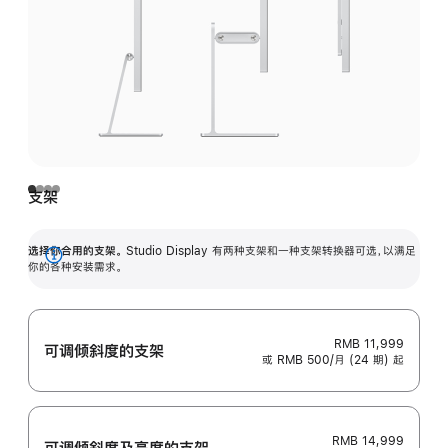
支架
选择你合用的支架。
Studio Display 有两种支架和一种支架转换器可选，以满足
展
你的各种安装需求。
开
RMB 11,999
可调倾斜度的支架
或 RMB 500/月 (24 期) 起
RMB 14,999
可调倾斜度及高‍度的支‍架