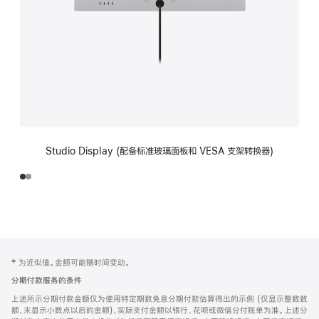
Studio Display (配备标准玻璃面板和 VESA 支架转换器)
网
脚
‡ 为近似值。金额可能随时间变动。
注
页
分期付款服务的条件
页
上述所示分期付款金额仅为使用特定期数免息分期付款估算得出的示例 (仅显示整数数
脚
额，未显示小数点以后的金额)，实际支付金额以银行、花呗或微信分付账单为准。上述分