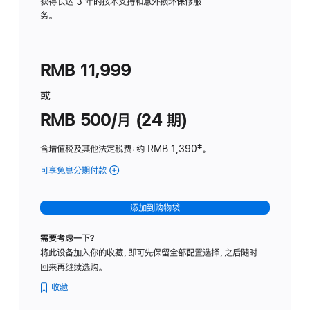
务
获得长达 3 年的技术支持和意外损坏保修服
务。
计
划
(适
RMB 11,999
用
于
或
Studio
RMB 500/月 (24 期)
Display
含增值税及其他法定税费
：约 RMB 1,390
脚
‡。
注
可享免息分期付款
(Studio
Display
-
添加到购物袋
标
准
需要考虑一下？
玻
将此设备加入你的收藏，即可先保留全部配置选择，之后随时
璃
回来再继续选购。
面
板
收藏
-