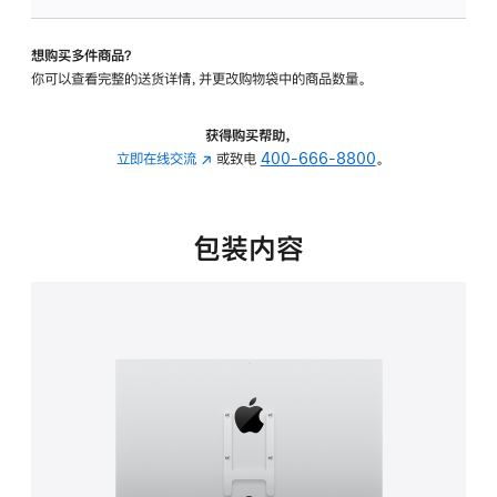
VESA
支
想购买多件商品？
架
你可以查看完整的送货详情，并更改购物袋中的商品数量。
转
换
器
获得购买帮助，
的
立即在线交流
(在
或致电
400-666-8800
。
分
新
期
窗
付
口
包装内容
款
中
选
打
项)
开)