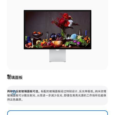
玻璃面板
两种抗反射玻璃面板可选。
标配的玻璃面板经过特别设计，反光率极低。纳米纹理
展
玻璃面板可分散反射光，从而进一步减少反光，即使在高亮光源的工作场所也能保
持出色画质。
开