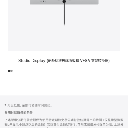
Studio Display (配备标准玻璃面板和 VESA 支架转换器)
网
脚
‡ 为近似值。金额可能随时间变动。
注
页
分期付款服务的条件
页
上述所示分期付款金额仅为使用特定期数免息分期付款估算得出的示例 (仅显示整数数
脚
额，未显示小数点以后的金额)，实际支付金额以银行、花呗或微信分付账单为准。上述分