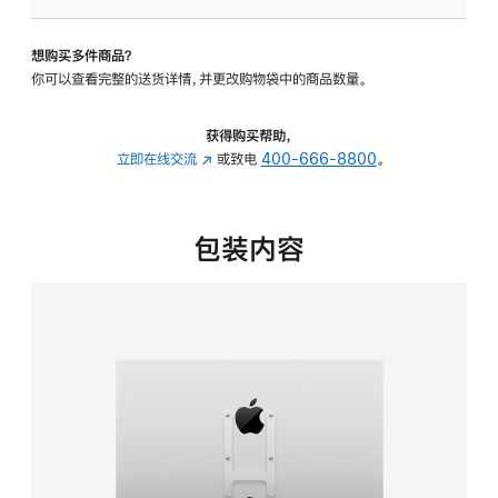
VESA
支
想购买多件商品？
架
你可以查看完整的送货详情，并更改购物袋中的商品数量。
转
换
器
获得购买帮助，
的
立即在线交流
(在
或致电
400-666-8800
。
分
新
期
窗
付
口
包装内容
款
中
选
打
项)
开)