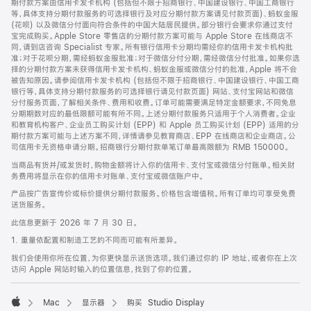
期付款方案由信用卡发卡机构 (包括但不限于招商银行、中国建设银行、中国工商银行
等，具体支持分期付款服务的可选择银行及对应分期付款方案请见付款页面)、蚂蚁金服
(花呗) 以及微信分付面向符合条件的中国大陆居民提供。部分银行会要求你通过支付
宝完成购买。Apple Store 零售店的分期付款方案可能与 Apple Store 在线商店不
同，请到店咨询 Specialist 专家。所有银行信用卡分期均需经你的信用卡发卡机构批
准；对于花呗分期，需经蚂蚁金服批准；对于微信分付分期，需经微信分付批准。如果你选
择的分期付款方案未获得信用卡发卡机构、蚂蚁金服或微信分付的批准，Apple 将不会
被告知原因。请参阅信用卡发卡机构 (包括但不限于招商银行、中国建设银行、中国工商
银行等，具体支持分期付款服务的可选择银行请见付款页面) 网站、支付宝网站和微信
分付服务页面，了解相关条件、费用和收费。订单可能需要满足特定金额要求，不同免息
分期期数对应的最低限额可能有所不同。上述分期付款服务只适用于个人消费者。企业
和教育机构客户、企业员工购买计划 (EPP) 和 Apple 员工购买计划 (EPP) 适用的分
期付款方案可能与上述方案不同，详情请参见教育商店、EPP 在线商店和企业商店。公
司信用卡无资格申请分期。招商银行分期付款单笔订单最高限额为 RMB 150000。
当商品有货并/或发货时，购物金额将计入你的信用卡、支付宝或微信分付账单。相关财
务费用将显示在你的信用卡对账单、支付宝或微信账户中。
产品按广告宣传价或标价提供分期付款服务。价格包含增值税。所有订单均可享受免费
送货服务。
此信息更新于 2026 年 7 月 30 日。
1. 重量依配置和制造工艺的不同而可能有所差异。
我们会使用你所在位置，为你更快显示送货选项。我们通过你的 IP 地址，或者你在上次
访问 Apple 网站时输入的位置信息，找到了你的位置。
Mac
显示器
购买 Studio Display