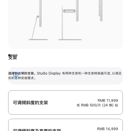
支架
选择你合用的支架。
Studio Display 有两种支架和一种支架转换器可选，以满足
展
你的各种安装需求。
开
RMB 11,999
可调倾斜度的支架
或 RMB 500/月 (24 期) 起
RMB 14,999
可调倾斜度及高‍度的支‍架