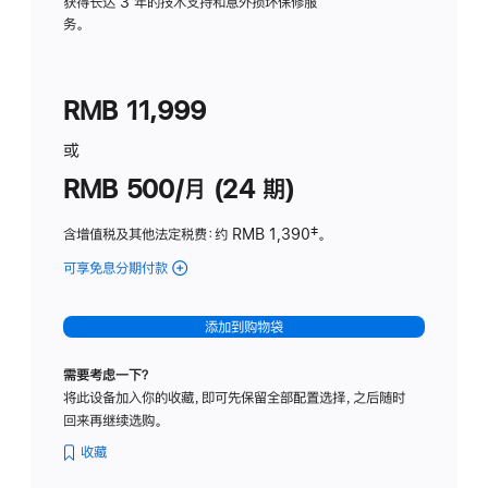
务
获得长达 3 年的技术支持和意外损坏保修服
务。
计
划
(适
RMB 11,999
用
于
或
Studio
RMB 500/月 (24 期)
Display
含增值税及其他法定税费
：约 RMB 1,390
脚
‡。
注
可享免息分期付款
(Studio
Display
-
添加到购物袋
标
准
需要考虑一下？
玻
将此设备加入你的收藏，即可先保留全部配置选择，之后随时
璃
回来再继续选购。
面
板
收藏
-