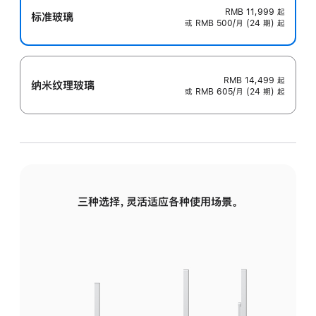
RMB 11,999
起
标准玻璃
或 RMB 500/月 (24 期) 起
RMB 14,499
起
纳米纹理玻璃
或 RMB 605/月 (24 期) 起
三种选择，灵活适应各种使用场景。
标