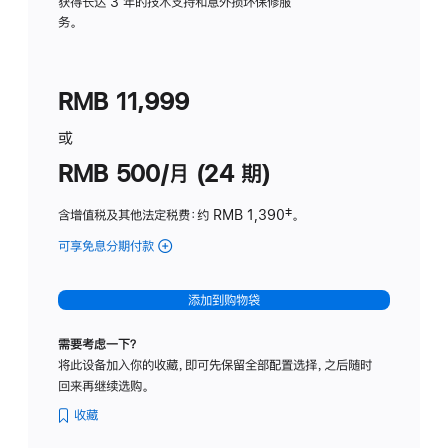
务
获得长达 3 年的技术支持和意外损坏保修服
务。
计
划
(适
RMB 11,999
用
于
或
Studio
RMB 500/月 (24 期)
Display
含增值税及其他法定税费
：约 RMB 1,390
脚
‡。
注
可享免息分期付款
(Studio
Display
-
添加到购物袋
标
准
需要考虑一下？
玻
将此设备加入你的收藏，即可先保留全部配置选择，之后随时
璃
回来再继续选购。
面
板
收藏
-