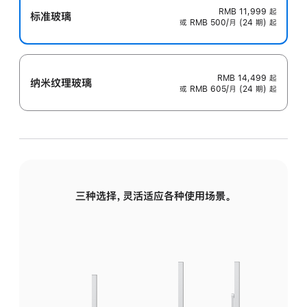
RMB 11,999
起
标准玻璃
或 RMB 500/月 (24 期) 起
RMB 14,499
起
纳米纹理玻璃
或 RMB 605/月 (24 期) 起
三种选择，灵活适应各种使用场景。
标