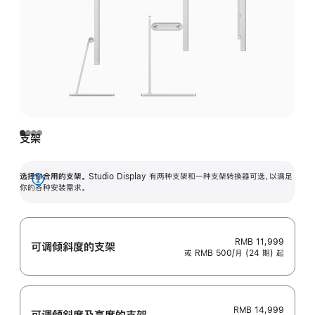
支架
选择你合用的支架。
Studio Display 有两种支架和一种支架转换器可选，以满足
展
你的各种安装需求。
开
RMB 11,999
可调倾斜度的支架
或 RMB 500/月 (24 期) 起
RMB 14,999
可调倾斜度及高‍度的支‍架