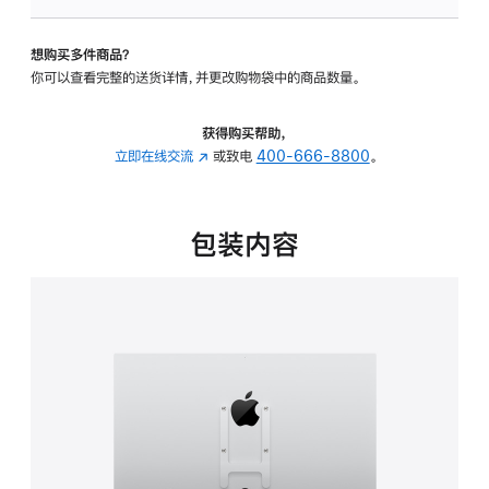
VESA
支
想购买多件商品？
架
你可以查看完整的送货详情，并更改购物袋中的商品数量。
转
换
器
获得购买帮助，
的
立即在线交流
(在
或致电
400-666-8800
。
分
新
期
窗
付
口
包装内容
款
中
选
打
项)
开)