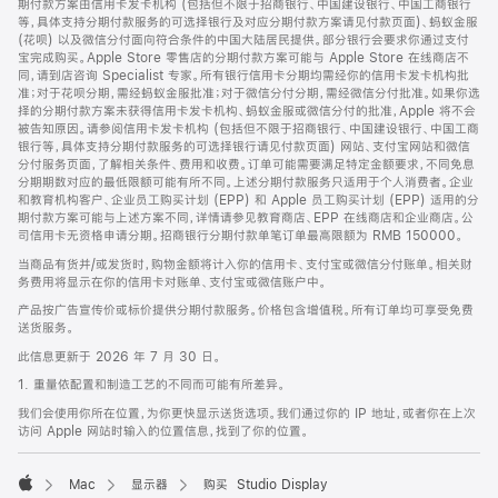
期付款方案由信用卡发卡机构 (包括但不限于招商银行、中国建设银行、中国工商银行
等，具体支持分期付款服务的可选择银行及对应分期付款方案请见付款页面)、蚂蚁金服
(花呗) 以及微信分付面向符合条件的中国大陆居民提供。部分银行会要求你通过支付
宝完成购买。Apple Store 零售店的分期付款方案可能与 Apple Store 在线商店不
同，请到店咨询 Specialist 专家。所有银行信用卡分期均需经你的信用卡发卡机构批
准；对于花呗分期，需经蚂蚁金服批准；对于微信分付分期，需经微信分付批准。如果你选
择的分期付款方案未获得信用卡发卡机构、蚂蚁金服或微信分付的批准，Apple 将不会
被告知原因。请参阅信用卡发卡机构 (包括但不限于招商银行、中国建设银行、中国工商
银行等，具体支持分期付款服务的可选择银行请见付款页面) 网站、支付宝网站和微信
分付服务页面，了解相关条件、费用和收费。订单可能需要满足特定金额要求，不同免息
分期期数对应的最低限额可能有所不同。上述分期付款服务只适用于个人消费者。企业
和教育机构客户、企业员工购买计划 (EPP) 和 Apple 员工购买计划 (EPP) 适用的分
期付款方案可能与上述方案不同，详情请参见教育商店、EPP 在线商店和企业商店。公
司信用卡无资格申请分期。招商银行分期付款单笔订单最高限额为 RMB 150000。
当商品有货并/或发货时，购物金额将计入你的信用卡、支付宝或微信分付账单。相关财
务费用将显示在你的信用卡对账单、支付宝或微信账户中。
产品按广告宣传价或标价提供分期付款服务。价格包含增值税。所有订单均可享受免费
送货服务。
此信息更新于 2026 年 7 月 30 日。
1. 重量依配置和制造工艺的不同而可能有所差异。
我们会使用你所在位置，为你更快显示送货选项。我们通过你的 IP 地址，或者你在上次
访问 Apple 网站时输入的位置信息，找到了你的位置。
Mac
显示器
购买 Studio Display