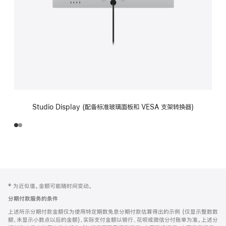
Studio Display (配备标准玻璃面板和 VESA 支架转换器)
网
脚
‡ 为近似值。金额可能随时间变动。
注
页
分期付款服务的条件
页
上述所示分期付款金额仅为使用特定期数免息分期付款估算得出的示例 (仅显示整数数
脚
额，未显示小数点以后的金额)，实际支付金额以银行、花呗或微信分付账单为准。上述分