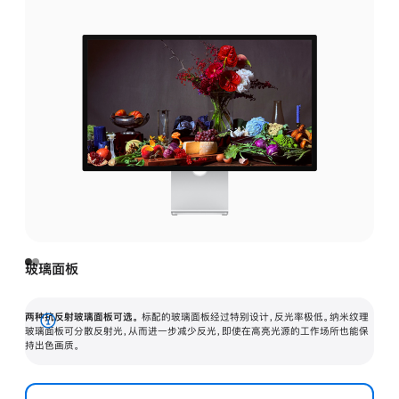
玻璃面板
两种抗反射玻璃面板可选。
标配的玻璃面板经过特别设计，反光率极低。纳米纹理
展
玻璃面板可分散反射光，从而进一步减少反光，即使在高亮光源的工作场所也能保
持出色画质。
开