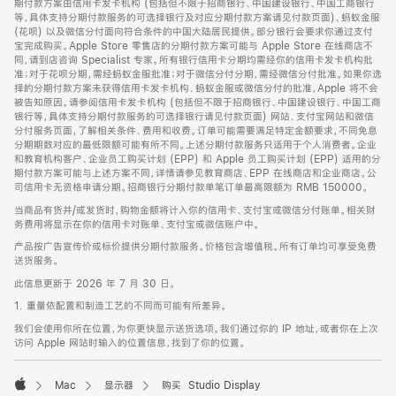
期付款方案由信用卡发卡机构 (包括但不限于招商银行、中国建设银行、中国工商银行
等，具体支持分期付款服务的可选择银行及对应分期付款方案请见付款页面)、蚂蚁金服
(花呗) 以及微信分付面向符合条件的中国大陆居民提供。部分银行会要求你通过支付
宝完成购买。Apple Store 零售店的分期付款方案可能与 Apple Store 在线商店不
同，请到店咨询 Specialist 专家。所有银行信用卡分期均需经你的信用卡发卡机构批
准；对于花呗分期，需经蚂蚁金服批准；对于微信分付分期，需经微信分付批准。如果你选
择的分期付款方案未获得信用卡发卡机构、蚂蚁金服或微信分付的批准，Apple 将不会
被告知原因。请参阅信用卡发卡机构 (包括但不限于招商银行、中国建设银行、中国工商
银行等，具体支持分期付款服务的可选择银行请见付款页面) 网站、支付宝网站和微信
分付服务页面，了解相关条件、费用和收费。订单可能需要满足特定金额要求，不同免息
分期期数对应的最低限额可能有所不同。上述分期付款服务只适用于个人消费者。企业
和教育机构客户、企业员工购买计划 (EPP) 和 Apple 员工购买计划 (EPP) 适用的分
期付款方案可能与上述方案不同，详情请参见教育商店、EPP 在线商店和企业商店。公
司信用卡无资格申请分期。招商银行分期付款单笔订单最高限额为 RMB 150000。
当商品有货并/或发货时，购物金额将计入你的信用卡、支付宝或微信分付账单。相关财
务费用将显示在你的信用卡对账单、支付宝或微信账户中。
产品按广告宣传价或标价提供分期付款服务。价格包含增值税。所有订单均可享受免费
送货服务。
此信息更新于 2026 年 7 月 30 日。
1. 重量依配置和制造工艺的不同而可能有所差异。
我们会使用你所在位置，为你更快显示送货选项。我们通过你的 IP 地址，或者你在上次
访问 Apple 网站时输入的位置信息，找到了你的位置。
Mac
显示器
购买 Studio Display