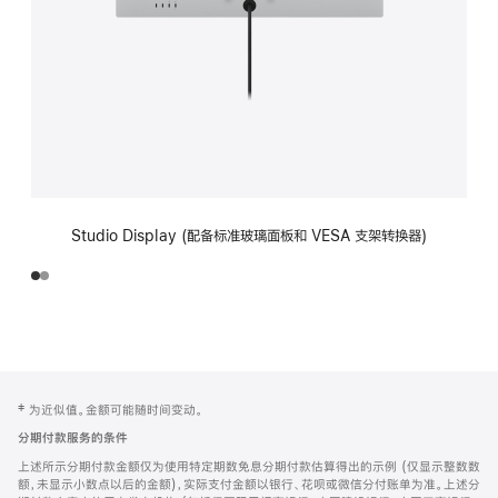
Studio Display (配备标准玻璃面板和 VESA 支架转换器)
网
脚
‡ 为近似值。金额可能随时间变动。
注
页
分期付款服务的条件
页
上述所示分期付款金额仅为使用特定期数免息分期付款估算得出的示例 (仅显示整数数
脚
额，未显示小数点以后的金额)，实际支付金额以银行、花呗或微信分付账单为准。上述分