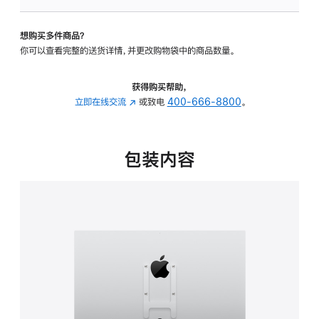
VESA
支
想购买多件商品？
架
你可以查看完整的送货详情，并更改购物袋中的商品数量。
转
换
器
获得购买帮助，
的
立即在线交流
(在
或致电
400-666-8800
。
分
新
期
窗
付
口
包装内容
款
中
选
打
项)
开)