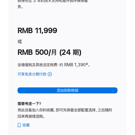
务
获得长达 3 年的技术支持和意外损坏保修服
务。
计
划
(适
RMB 11,999
用
于
或
Studio
RMB 500/月 (24 期)
Display
含增值税及其他法定税费
：约 RMB 1,390
脚
‡。
注
可享免息分期付款
(Studio
Display
-
添加到购物袋
标
准
需要考虑一下？
玻
将此设备加入你的收藏，即可先保留全部配置选择，之后随时
璃
回来再继续选购。
面
板
收藏
-