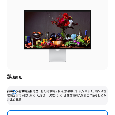
玻璃面板
两种抗反射玻璃面板可选。
标配的玻璃面板经过特别设计，反光率极低。纳米纹理
展
玻璃面板可分散反射光，从而进一步减少反光，即使在高亮光源的工作场所也能保
持出色画质。
开