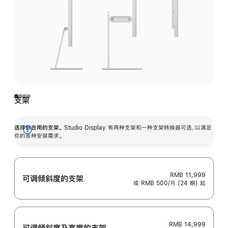
支架
选择你合用的支架。
Studio Display 有两种支架和一种支架转换器可选，以满足
展
你的各种安装需求。
开
RMB 11,999
可调倾斜度的支架
或 RMB 500/月 (24 期) 起
RMB 14,999
可调倾斜度及高‍度的支‍架