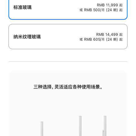
RMB 11,999
起
标准玻璃
或 RMB 500/月 (24 期) 起
RMB 14,499
起
纳米纹理玻璃
或 RMB 605/月 (24 期) 起
三种选择，灵活适应各种使用场景。
标