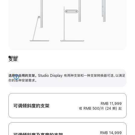
支架
选择你合用的支架。
Studio Display 有两种支架和一种支架转换器可选，以满足
展
你的各种安装需求。
开
RMB 11,999
可调倾斜度的支架
或 RMB 500/月 (24 期) 起
RMB 14,999
可调倾斜度及高‍度的支‍架