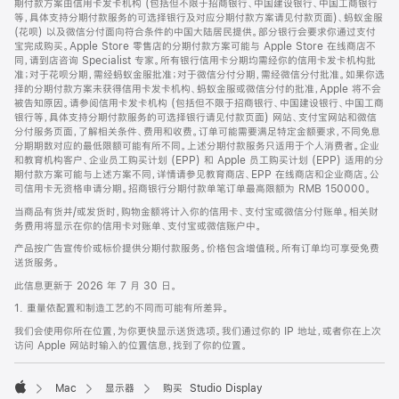
期付款方案由信用卡发卡机构 (包括但不限于招商银行、中国建设银行、中国工商银行
等，具体支持分期付款服务的可选择银行及对应分期付款方案请见付款页面)、蚂蚁金服
(花呗) 以及微信分付面向符合条件的中国大陆居民提供。部分银行会要求你通过支付
宝完成购买。Apple Store 零售店的分期付款方案可能与 Apple Store 在线商店不
同，请到店咨询 Specialist 专家。所有银行信用卡分期均需经你的信用卡发卡机构批
准；对于花呗分期，需经蚂蚁金服批准；对于微信分付分期，需经微信分付批准。如果你选
择的分期付款方案未获得信用卡发卡机构、蚂蚁金服或微信分付的批准，Apple 将不会
被告知原因。请参阅信用卡发卡机构 (包括但不限于招商银行、中国建设银行、中国工商
银行等，具体支持分期付款服务的可选择银行请见付款页面) 网站、支付宝网站和微信
分付服务页面，了解相关条件、费用和收费。订单可能需要满足特定金额要求，不同免息
分期期数对应的最低限额可能有所不同。上述分期付款服务只适用于个人消费者。企业
和教育机构客户、企业员工购买计划 (EPP) 和 Apple 员工购买计划 (EPP) 适用的分
期付款方案可能与上述方案不同，详情请参见教育商店、EPP 在线商店和企业商店。公
司信用卡无资格申请分期。招商银行分期付款单笔订单最高限额为 RMB 150000。
当商品有货并/或发货时，购物金额将计入你的信用卡、支付宝或微信分付账单。相关财
务费用将显示在你的信用卡对账单、支付宝或微信账户中。
产品按广告宣传价或标价提供分期付款服务。价格包含增值税。所有订单均可享受免费
送货服务。
此信息更新于 2026 年 7 月 30 日。
1. 重量依配置和制造工艺的不同而可能有所差异。
我们会使用你所在位置，为你更快显示送货选项。我们通过你的 IP 地址，或者你在上次
访问 Apple 网站时输入的位置信息，找到了你的位置。
Mac
显示器
购买 Studio Display