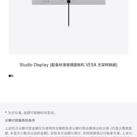
Studio Display (配备标准玻璃面板和 VESA 支架转换器)
网
脚
‡ 为近似值。金额可能随时间变动。
注
页
分期付款服务的条件
页
上述所示分期付款金额仅为使用特定期数免息分期付款估算得出的示例 (仅显示整数数
脚
额，未显示小数点以后的金额)，实际支付金额以银行、花呗或微信分付账单为准。上述分