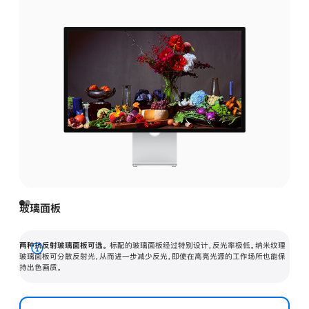
玻璃面板
两种抗反射玻璃面板可选。
标配的玻璃面板经过特别设计，反光率极低。纳米纹理
展
玻璃面板可分散反射光，从而进一步减少反光，即使在高亮光源的工作场所也能保
持出色画质。
开