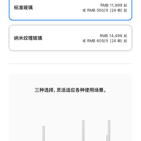
RMB 11,999
起
标准玻璃
或 RMB 500/月 (24 期) 起
RMB 14,499
起
纳米纹理玻璃
或 RMB 605/月 (24 期) 起
三种选择，灵活适应各种使用场景。
标