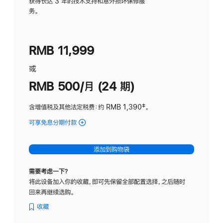
务
获得长达 3 年的技术支持和意外损坏保修服
务。
计
划
(适
RMB 11,999
用
于
或
Studio
RMB 500/月 (24 期)
Display
含增值税及其他法定税费
：约 RMB 1,390
脚
‡。
注
可享免息分期付款
(Studio
Display
-
添加到购物袋
标
准
需要考虑一下？
玻
将此设备加入你的收藏，即可先保留全部配置选择，之后随时
璃
回来再继续选购。
面
板
收藏
-