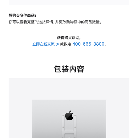
VESA
支
想购买多件商品？
架
你可以查看完整的送货详情，并更改购物袋中的商品数量。
转
换
器
获得购买帮助，
的
立即在线交流
(在
或致电
400-666-8800
。
分
新
期
窗
付
口
包装内容
款
中
选
打
项)
开)