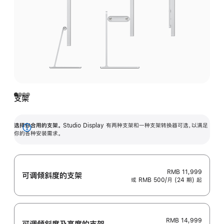
支架
选择你合用的支架。
Studio Display 有两种支架和一种支架转换器可选，以满足
展
你的各种安装需求。
开
RMB 11,999
可调倾斜度的支架
或 RMB 500/月 (24 期) 起
RMB 14,999
可调倾斜度及高‍度的支‍架