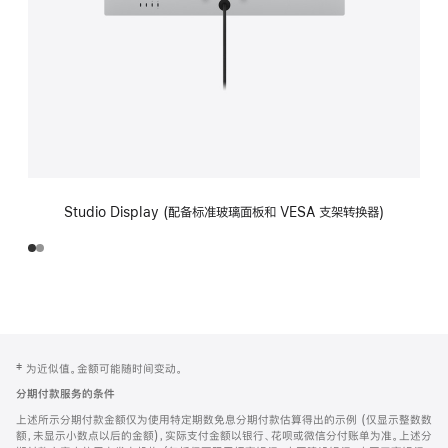
Studio Display (配备标准玻璃面板和 VESA 支架转换器)
网
脚
‡ 为近似值。金额可能随时间变动。
注
页
分期付款服务的条件
页
上述所示分期付款金额仅为使用特定期数免息分期付款估算得出的示例 (仅显示整数数
脚
额，未显示小数点以后的金额)，实际支付金额以银行、花呗或微信分付账单为准。上述分