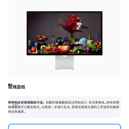
玻璃面板
两种抗反射玻璃面板可选。
标配的玻璃面板经过特别设计，反光率极低。纳米纹理
展
玻璃面板可分散反射光，从而进一步减少反光，即使在高亮光源的工作场所也能保
持出色画质。
开