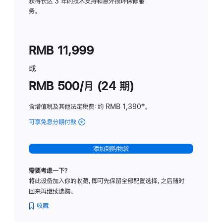
务
获得长达 3 年的技术支持和意外损坏保修服
务。
计
划
(适
RMB 11,999
用
于
或
Studio
RMB 500/月 (24 期)
Display
含增值税及其他法定税费
：约 RMB 1,390
脚
‡。
注
可享免息分期付款
(Studio
Display
-
添加到购物袋
标
准
需要考虑一下？
玻
将此设备加入你的收藏，即可先保留全部配置选择，之后随时
璃
回来再继续选购。
面
板
收藏
-