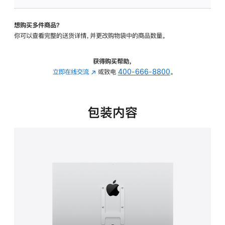
VESA
支
想购买多件商品？
架
你可以查看完整的送货详情，并更改购物袋中的商品数量。
转
换
器
获得购买帮助，
的
立即在线交流
(在
或致电
400-666-8800
。
分
新
期
窗
付
口
包装内容
款
中
选
打
项)
开)