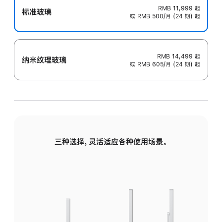
RMB 11,999
起
标准玻璃
或 RMB 500/月 (24 期) 起
RMB 14,499
起
纳米纹理玻璃
或 RMB 605/月 (24 期) 起
三种选择，灵活适应各种使用场景。
标