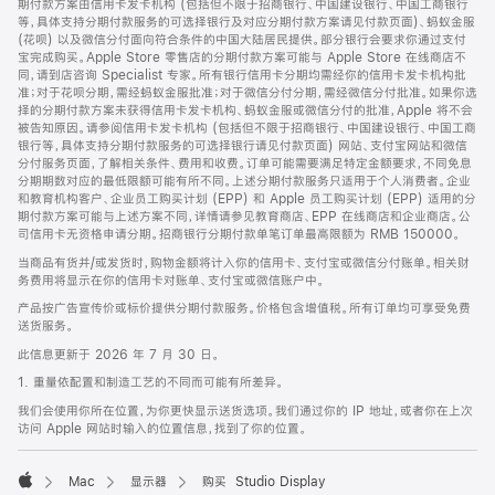
期付款方案由信用卡发卡机构 (包括但不限于招商银行、中国建设银行、中国工商银行
等，具体支持分期付款服务的可选择银行及对应分期付款方案请见付款页面)、蚂蚁金服
(花呗) 以及微信分付面向符合条件的中国大陆居民提供。部分银行会要求你通过支付
宝完成购买。Apple Store 零售店的分期付款方案可能与 Apple Store 在线商店不
同，请到店咨询 Specialist 专家。所有银行信用卡分期均需经你的信用卡发卡机构批
准；对于花呗分期，需经蚂蚁金服批准；对于微信分付分期，需经微信分付批准。如果你选
择的分期付款方案未获得信用卡发卡机构、蚂蚁金服或微信分付的批准，Apple 将不会
被告知原因。请参阅信用卡发卡机构 (包括但不限于招商银行、中国建设银行、中国工商
银行等，具体支持分期付款服务的可选择银行请见付款页面) 网站、支付宝网站和微信
分付服务页面，了解相关条件、费用和收费。订单可能需要满足特定金额要求，不同免息
分期期数对应的最低限额可能有所不同。上述分期付款服务只适用于个人消费者。企业
和教育机构客户、企业员工购买计划 (EPP) 和 Apple 员工购买计划 (EPP) 适用的分
期付款方案可能与上述方案不同，详情请参见教育商店、EPP 在线商店和企业商店。公
司信用卡无资格申请分期。招商银行分期付款单笔订单最高限额为 RMB 150000。
当商品有货并/或发货时，购物金额将计入你的信用卡、支付宝或微信分付账单。相关财
务费用将显示在你的信用卡对账单、支付宝或微信账户中。
产品按广告宣传价或标价提供分期付款服务。价格包含增值税。所有订单均可享受免费
送货服务。
此信息更新于 2026 年 7 月 30 日。
1. 重量依配置和制造工艺的不同而可能有所差异。
我们会使用你所在位置，为你更快显示送货选项。我们通过你的 IP 地址，或者你在上次
访问 Apple 网站时输入的位置信息，找到了你的位置。
Mac
显示器
购买 Studio Display