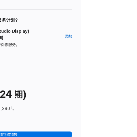
 服务计划？
dio Display)
AppleCare+
添加
期)
服
坏保修服务。
务
计
划
(适
用
于
24 期)
Studio
Display)
1,390
脚
‡。
注
加到购物袋