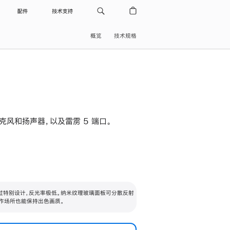
配件
技术支持
概览
技术规格
级麦克风和扬声器，以及雷雳 5 端口。
过特别设计，反光率极低。纳米纹理玻璃面板可分散反射
作场所也能保持出色画质。