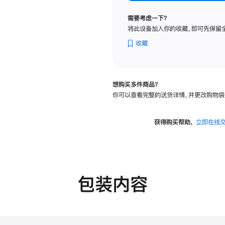
标
准
需要考虑一下？
玻
将此设备加入你的收藏，即可先保留
璃
面
收藏
板
-
VESA
想购买多件商品？
支
你可以查看完整的送货详情，并更改购物袋
架
转
换
获得购买帮助，
立即在线
器
的
分
期
付
包装内容
款
选
项)