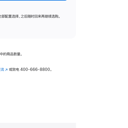
全部配置选择，之后随时回来再继续选购。
中的商品数量。
交流
(在
或致电
400-666-8800。
新
窗
口
中
打
开)