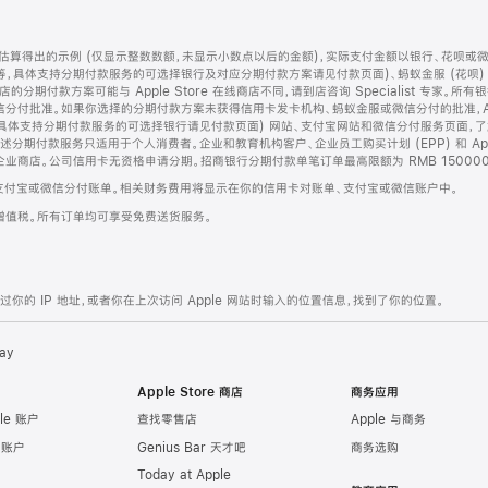
算得出的示例 (仅显示整数数额，未显示小数点以后的金额)，实际支付金额以银行、花呗或
等，具体支持分期付款服务的可选择银行及对应分期付款方案请见付款页面)、蚂蚁金服 (花呗
售店的分期付款方案可能与 Apple Store 在线商店不同，请到店咨询 Specialist 专
分付批准。如果你选择的分期付款方案未获得信用卡发卡机构、蚂蚁金服或微信分付的批准，Ap
具体支持分期付款服务的可选择银行请见付款页面) 网站、支付宝网站和微信分付服务页面，
期付款服务只适用于个人消费者。企业和教育机构客户、企业员工购买计划 (EPP) 和 Appl
企业商店。公司信用卡无资格申请分期。招商银行分期付款单笔订单最高限额为 RMB 150000
支付宝或微信分付账单。相关财务费用将显示在你的信用卡对账单、支付宝或微信账户中。
增值税。所有订单均可享受免费送货服务。
的 IP 地址，或者你在上次访问 Apple 网站时输入的位置信息，找到了你的位置。
ay
Apple Store 商店
商务应用
le 账户
查找零售店
Apple 与商务
e 账户
Genius Bar 天才吧
商务选购
Today at Apple