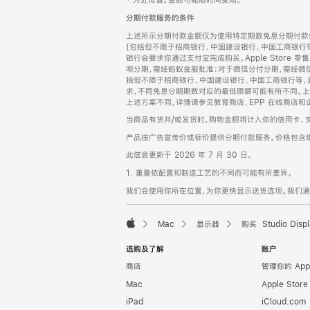
‡ 为近似值。金额可能随时间变动。
注
页
分期付款服务的条件
页
上述所示分期付款金额仅为使用特定期数免息分期付款估
脚
(包括但不限于招商银行、中国建设银行、中国工商银行
银行会要求你通过支付宝完成购买。Apple Store 零
呗分期，需经蚂蚁金服批准；对于微信分付分期，需经微信
括但不限于招商银行、中国建设银行、中国工商银行等，
求，不同免息分期期数对应的最低限额可能有所不同。上述分
上述方案不同，详情请参见教育商店、EPP 在线商店和
当商品有货并/或发货时，购物金额将计入你的信用卡、
产品按广告宣传价或标价提供分期付款服务。价格包含
此信息更新于 2026 年 7 月 30 日。
1. 重量依配置和制造工艺的不同而可能有所差异。
我们会使用你所在位置，为你更快显示送货选项。我们通过你
Mac
显示器
购买 Studio Displ
Apple
选购及了解
账户
商店
管理你的 App
Mac
Apple Stor
iPad
iCloud.com