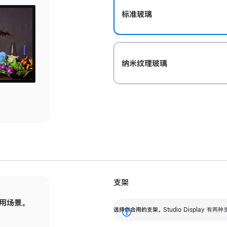
标准玻璃
纳米纹理玻璃
支架
用场景。
标配可调倾斜度的支架，提供 30 度的倾斜度
选
选择你合用的支架。
Studio Display
调节范围。
展