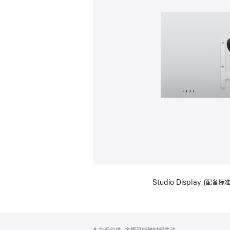
Studio Display (配
网
脚