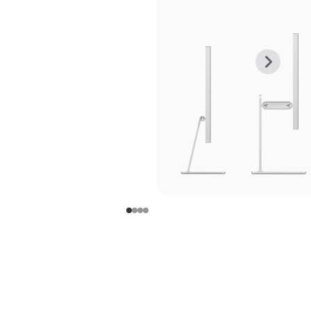
上
下
一
一
张
张
图
图
库
库
图
图
片
片
-
-
支
支
架
架