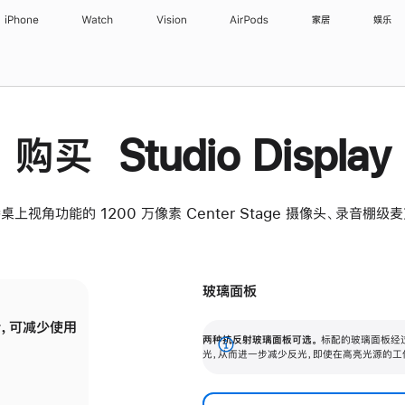
iPhone
Watch
Vision
AirPods
家居
娱乐
购买 Studio Display
桌上视角功能的 1200 万像素 Center Stage 摄像头、录音棚
玻璃面板
，可减少使用
纳米纹理玻璃面板可进一步减少反光，即使在
两种抗反射玻璃面板可选。
标配的玻璃面板经
。
有高亮光源的场所使用，也能保持出色画质。
展
光，从而进一步减少反光，即使在高亮光源的工
开