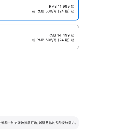
RMB 11,999
起
或 RMB 500/月 (24 期) 起
RMB 14,499
起
或 RMB 605/月 (24 期) 起
配可调倾斜度及高度的支架，额外增加 105
VESA 支架转换器
 有两种支架和一种支架转换器可选，以满足你的各种安装需求。
毫米的高度调节范围。
容的支架 (未随附)