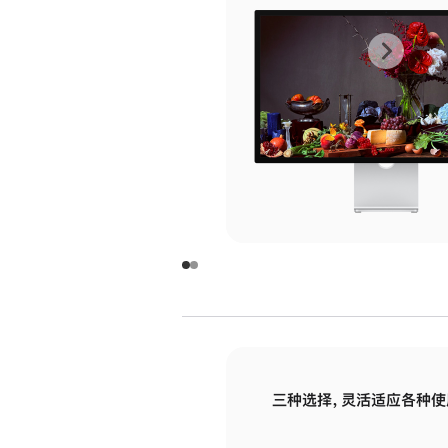
上
下
一
一
张
张
图
图
库
库
图
图
片
片
-
-
玻
玻
璃
璃
三种选择，灵活适应各种使
面
面
板
板