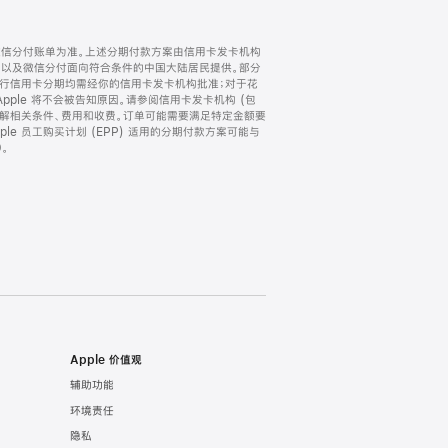
微信分付账单为准。上述分期付款方案由信用卡发卡机构
) 以及微信分付面向符合条件的中国大陆居民提供。部分
家。所有银行信用卡分期均需经你的信用卡发卡机构批准；对于花
ple 将不会被告知原因。请参阅信用卡发卡机构 (包
了解相关条件、费用和收费。订单可能需要满足特定金额要
e 员工购买计划 (EPP) 适用的分期付款方案可能与
。
Apple 价值观
辅助功能
环境责任
隐私