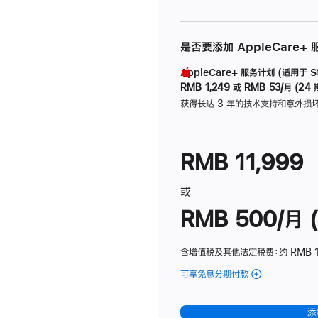
是否要添加 AppleCare+
AppleCare+ 服务计划 (适用于 Stu
RMB 1,249
或
RMB 53/月 (24 
获得长达 3 年的技术支持和意外损
RMB 11,999
或
RMB 500/月 (
含增值税及其他法定税费
：约 RMB 
可享免息分期付款
(Studio
Display
-
添