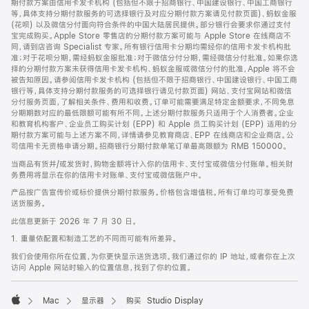
期付款方案由信用卡发卡机构 (包括但不限于招商银行、中国建设银行、中国工商银行
等，具体支持分期付款服务的可选择银行及对应分期付款方案请见付款页面)、蚂蚁金服
(花呗) 以及微信分付面向符合条件的中国大陆居民提供。部分银行会要求你通过支付
宝完成购买。Apple Store 零售店的分期付款方案可能与 Apple Store 在线商店不
同，请到店咨询 Specialist 专家。所有银行信用卡分期均需经你的信用卡发卡机构批
准；对于花呗分期，需经蚂蚁金服批准；对于微信分付分期，需经微信分付批准。如果你选
择的分期付款方案未获得信用卡发卡机构、蚂蚁金服或微信分付的批准，Apple 将不会
被告知原因。请参阅信用卡发卡机构 (包括但不限于招商银行、中国建设银行、中国工商
银行等，具体支持分期付款服务的可选择银行请见付款页面) 网站、支付宝网站和微信
分付服务页面，了解相关条件、费用和收费。订单可能需要满足特定金额要求，不同免息
分期期数对应的最低限额可能有所不同。上述分期付款服务只适用于个人消费者。企业
和教育机构客户、企业员工购买计划 (EPP) 和 Apple 员工购买计划 (EPP) 适用的分
期付款方案可能与上述方案不同，详情请参见教育商店、EPP 在线商店和企业商店。公
司信用卡无资格申请分期。招商银行分期付款单笔订单最高限额为 RMB 150000。
当商品有货并/或发货时，购物金额将计入你的信用卡、支付宝或微信分付账单。相关财
务费用将显示在你的信用卡对账单、支付宝或微信账户中。
产品按广告宣传价或标价提供分期付款服务。价格包含增值税。所有订单均可享受免费
送货服务。
此信息更新于 2026 年 7 月 30 日。
1. 重量依配置和制造工艺的不同而可能有所差异。
我们会使用你所在位置，为你更快显示送货选项。我们通过你的 IP 地址，或者你在上次
访问 Apple 网站时输入的位置信息，找到了你的位置。
Mac
显示器
购买 Studio Display