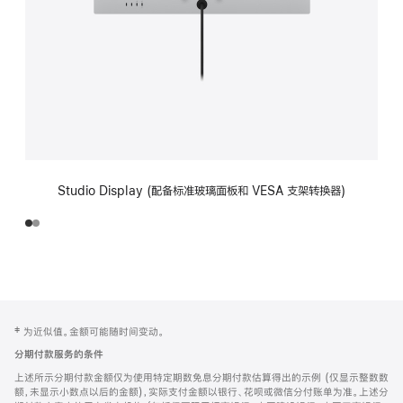
Studio Display (配备标准玻璃面板和 VESA 支架转换器)
网
脚
‡ 为近似值。金额可能随时间变动。
注
页
分期付款服务的条件
页
上述所示分期付款金额仅为使用特定期数免息分期付款估算得出的示例 (仅显示整数数
脚
额，未显示小数点以后的金额)，实际支付金额以银行、花呗或微信分付账单为准。上述分