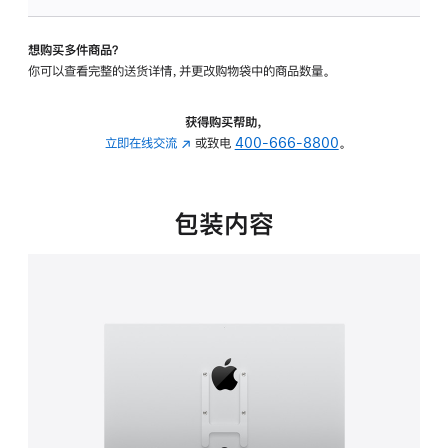
VESA
支
想购买多件商品？
架
你可以查看完整的送货详情，并更改购物袋中的商品数量。
转
换
器
获得购买帮助，
的
立即在线交流
(在
或致电
400-666-8800
。
分
新
期
窗
付
口
包装内容
款
中
选
打
项)
开)