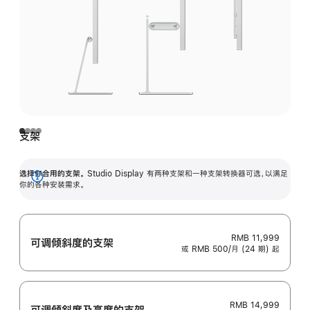
支架
选择你合用的支架。
Studio Display 有两种支架和一种支架转换器可选，以满足
展
你的各种安装需求。
开
RMB 11,999
可调倾斜度的支架
或 RMB 500/月 (24 期) 起
RMB 14,999
可调倾斜度及高‍度的支‍架