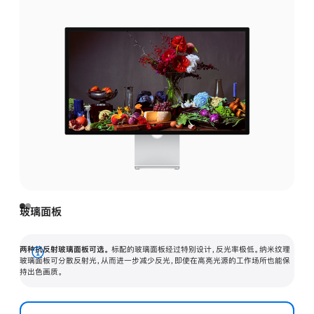
玻璃面板
两种抗反射玻璃面板可选。
标配的玻璃面板经过特别设计，反光率极低。纳米纹理
展
玻璃面板可分散反射光，从而进一步减少反光，即使在高亮光源的工作场所也能保
持出色画质。
开