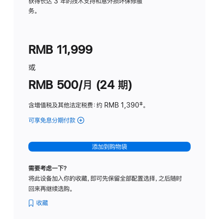
务
获得长达 3 年的技术支持和意外损坏保修服
务。
计
划
(适
RMB 11,999
用
于
或
Studio
RMB 500/月 (24 期)
Display
含增值税及其他法定税费
：约 RMB 1,390
脚
‡。
注
可享免息分期付款
(Studio
Display
-
添加到购物袋
标
准
需要考虑一下？
玻
将此设备加入你的收藏，即可先保留全部配置选择，之后随时
璃
回来再继续选购。
面
板
收藏
-