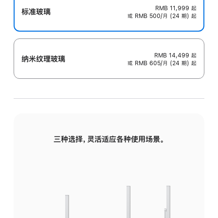
RMB 11,999
起
标准玻璃
或 RMB 500/月 (24 期) 起
RMB 14,499
起
纳米纹理玻璃
或 RMB 605/月 (24 期) 起
三种选择，灵活适应各种使用场景。
标