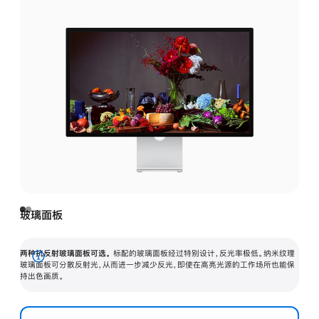
玻璃面板
两种抗反射玻璃面板可选。
标配的玻璃面板经过特别设计，反光率极低。纳米纹理
展
玻璃面板可分散反射光，从而进一步减少反光，即使在高亮光源的工作场所也能保
持出色画质。
开