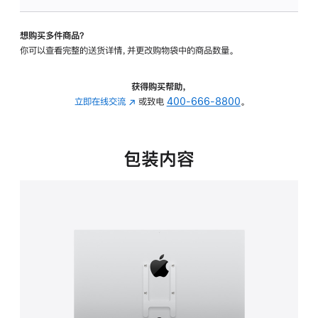
VESA
支
想购买多件商品？
架
你可以查看完整的送货详情，并更改购物袋中的商品数量。
转
换
器
获得购买帮助，
的
立即在线交流
(在
或致电
400-666-8800
。
分
新
期
窗
付
口
包装内容
款
中
选
打
项)
开)