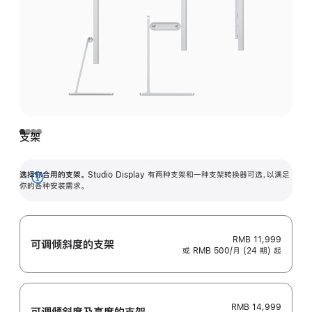
支架
选择你合用的支架。
Studio Display 有两种支架和一种支架转换器可选，以满足
展
你的各种安装需求。
开
RMB 11,999
可调倾斜度的支架
或 RMB 500/月 (24 期) 起
RMB 14,999
可调倾斜度及高‍度的支‍架