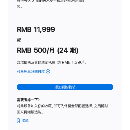
务
获得长达 3 年的技术支持和意外损坏保修服
务。
计
划
(适
RMB 11,999
用
于
或
Studio
RMB 500/月 (24 期)
Display
含增值税及其他法定税费
：约 RMB 1,390
脚
‡。
注
可享免息分期付款
(Studio
Display
-
添加到购物袋
标
准
需要考虑一下？
玻
将此设备加入你的收藏，即可先保留全部配置选择，之后随时
璃
回来再继续选购。
面
板
收藏
-