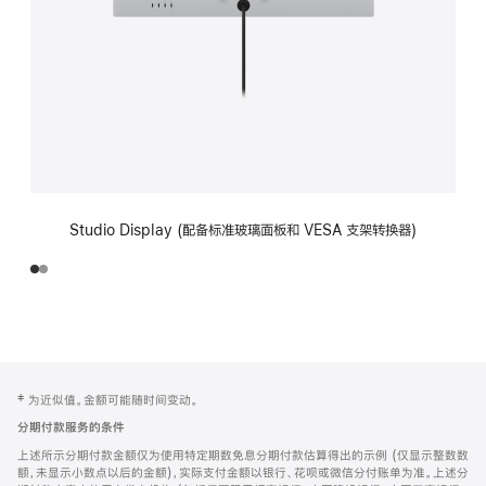
Studio Display (配备标准玻璃面板和 VESA 支架转换器)
网
脚
‡ 为近似值。金额可能随时间变动。
注
页
分期付款服务的条件
页
上述所示分期付款金额仅为使用特定期数免息分期付款估算得出的示例 (仅显示整数数
脚
额，未显示小数点以后的金额)，实际支付金额以银行、花呗或微信分付账单为准。上述分