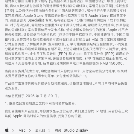
期付款方案由信用卡发卡机构 (包括但不限于招商银行、中国建设银行、中国工商银行
等，具体支持分期付款服务的可选择银行及对应分期付款方案请见付款页面)、蚂蚁金服
(花呗) 以及微信分付面向符合条件的中国大陆居民提供。部分银行会要求你通过支付
宝完成购买。Apple Store 零售店的分期付款方案可能与 Apple Store 在线商店不
同，请到店咨询 Specialist 专家。所有银行信用卡分期均需经你的信用卡发卡机构批
准；对于花呗分期，需经蚂蚁金服批准；对于微信分付分期，需经微信分付批准。如果你选
择的分期付款方案未获得信用卡发卡机构、蚂蚁金服或微信分付的批准，Apple 将不会
被告知原因。请参阅信用卡发卡机构 (包括但不限于招商银行、中国建设银行、中国工商
银行等，具体支持分期付款服务的可选择银行请见付款页面) 网站、支付宝网站和微信
分付服务页面，了解相关条件、费用和收费。订单可能需要满足特定金额要求，不同免息
分期期数对应的最低限额可能有所不同。上述分期付款服务只适用于个人消费者。企业
和教育机构客户、企业员工购买计划 (EPP) 和 Apple 员工购买计划 (EPP) 适用的分
期付款方案可能与上述方案不同，详情请参见教育商店、EPP 在线商店和企业商店。公
司信用卡无资格申请分期。招商银行分期付款单笔订单最高限额为 RMB 150000。
当商品有货并/或发货时，购物金额将计入你的信用卡、支付宝或微信分付账单。相关财
务费用将显示在你的信用卡对账单、支付宝或微信账户中。
产品按广告宣传价或标价提供分期付款服务。价格包含增值税。所有订单均可享受免费
送货服务。
此信息更新于 2026 年 7 月 30 日。
1. 重量依配置和制造工艺的不同而可能有所差异。
我们会使用你所在位置，为你更快显示送货选项。我们通过你的 IP 地址，或者你在上次
访问 Apple 网站时输入的位置信息，找到了你的位置。
Mac
显示器
购买 Studio Display