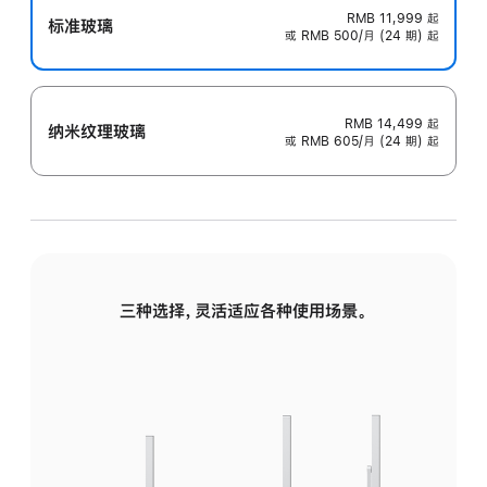
RMB 11,999
起
标准玻璃
或 RMB 500/月 (24 期) 起
RMB 14,499
起
纳米纹理玻璃
或 RMB 605/月 (24 期) 起
三种选择，灵活适应各种使用场景。
标