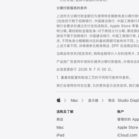
‡ 为近似值。金额可能随时间变动。
注
页
分期付款服务的条件
页
上述所示分期付款金额仅为使用特定期数免息分期付款估
脚
(包括但不限于招商银行、中国建设银行、中国工商银行
银行会要求你通过支付宝完成购买。Apple Store 零
呗分期，需经蚂蚁金服批准；对于微信分付分期，需经微信
括但不限于招商银行、中国建设银行、中国工商银行等，
求，不同免息分期期数对应的最低限额可能有所不同。上述分
上述方案不同，详情请参见教育商店、EPP 在线商店和
当商品有货并/或发货时，购物金额将计入你的信用卡、
产品按广告宣传价或标价提供分期付款服务。价格包含
此信息更新于 2026 年 7 月 30 日。
1. 重量依配置和制造工艺的不同而可能有所差异。
我们会使用你所在位置，为你更快显示送货选项。我们通过你
Mac
显示器
购买 Studio Displ
Apple
选购及了解
账户
商店
管理你的 App
Mac
Apple Stor
iPad
iCloud.com