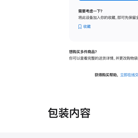
标
准
需要考虑一下？
玻
将此设备加入你的收藏，即可先保留
璃
面
收藏
板
-
VESA
想购买多件商品？
支
你可以查看完整的送货详情，并更改购物袋
架
转
换
获得购买帮助，
立即在线
器
的
分
期
付
包装内容
款
选
项)