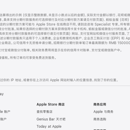
算得出的示例 (仅显示整数数额，未显示小数点以后的金额)，实际支付金额以银行、花呗或
等，具体支持分期付款服务的可选择银行及对应分期付款方案请见付款页面)、蚂蚁金服 (花呗
售店的分期付款方案可能与 Apple Store 在线商店不同，请到店咨询 Specialist 专
分付批准。如果你选择的分期付款方案未获得信用卡发卡机构、蚂蚁金服或微信分付的批准，Ap
具体支持分期付款服务的可选择银行请见付款页面) 网站、支付宝网站和微信分付服务页面，
期付款服务只适用于个人消费者。企业和教育机构客户、企业员工购买计划 (EPP) 和 Appl
企业商店。公司信用卡无资格申请分期。招商银行分期付款单笔订单最高限额为 RMB 150000
支付宝或微信分付账单。相关财务费用将显示在你的信用卡对账单、支付宝或微信账户中。
增值税。所有订单均可享受免费送货服务。
的 IP 地址，或者你在上次访问 Apple 网站时输入的位置信息，找到了你的位置。
ay
Apple Store 商店
商务应用
le 账户
查找零售店
Apple 与商务
e 账户
Genius Bar 天才吧
商务选购
Today at Apple