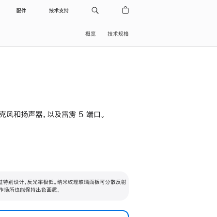
配件
技术支持
概览
技术规格
级麦克风和扬声器，以及雷雳 5 端口。
过特别设计，反光率极低。纳米纹理玻璃面板可分散反射
作场所也能保持出色画质。