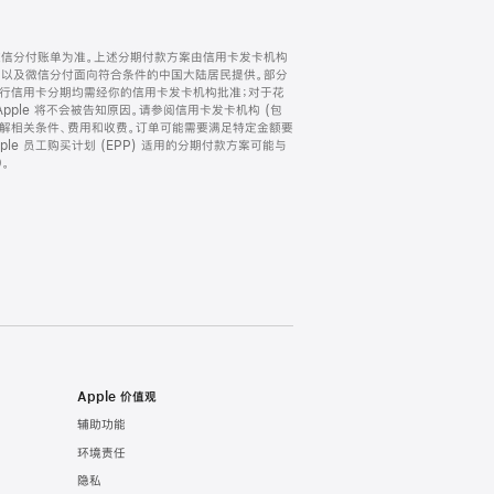
微信分付账单为准。上述分期付款方案由信用卡发卡机构
) 以及微信分付面向符合条件的中国大陆居民提供。部分
家。所有银行信用卡分期均需经你的信用卡发卡机构批准；对于花
ple 将不会被告知原因。请参阅信用卡发卡机构 (包
了解相关条件、费用和收费。订单可能需要满足特定金额要
e 员工购买计划 (EPP) 适用的分期付款方案可能与
。
Apple 价值观
辅助功能
环境责任
隐私