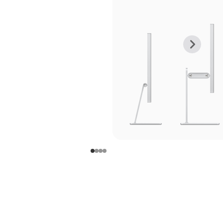
上
下
一
一
张
张
图
图
库
库
图
图
片
片
-
-
支
支
架
架