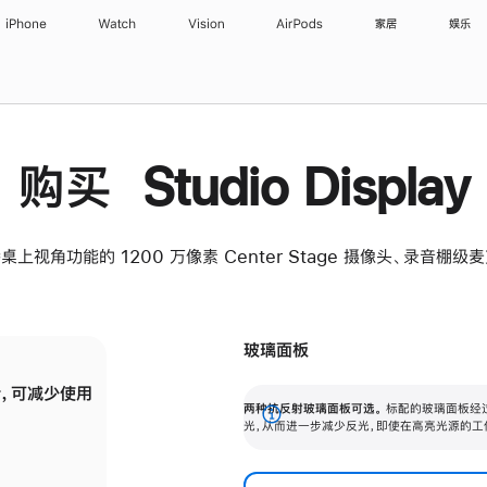
iPhone
Watch
Vision
AirPods
家居
娱乐
购买 Studio Display
桌上视角功能的 1200 万像素 Center Stage 摄像头、录音棚
玻璃面板
，可减少使用
纳米纹理玻璃面板可进一步减少反光，即使在
两种抗反射玻璃面板可选。
标配的玻璃面板经
。
有高亮光源的场所使用，也能保持出色画质。
展
光，从而进一步减少反光，即使在高亮光源的工
开