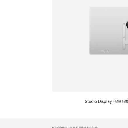
Studio Display (配
网
脚