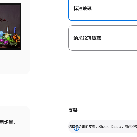
标准玻璃
纳米纹理玻璃
支架
用场景。
标配可调倾斜度的支架，提供 30 度的倾斜度
选
选择你合用的支架。
Studio Display
调节范围。
展