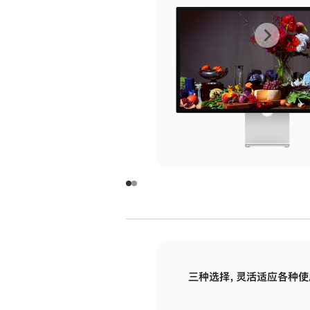
上
下
一
一
张
张
图
图
库
库
图
图
片
片
-
-
玻
玻
璃
璃
三种选择，灵活适应各种使
面
面
板
板