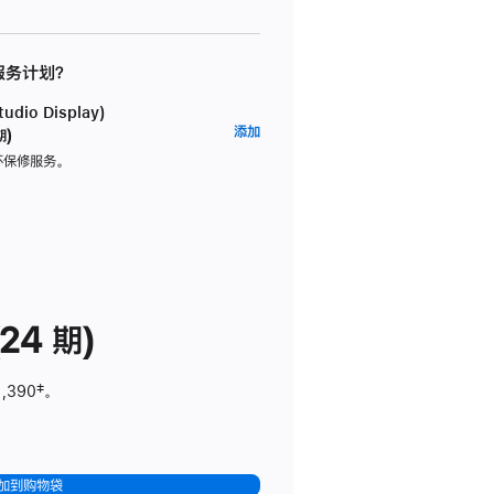
 服务计划？
dio Display)
AppleCare+
添加
期)
服
坏保修服务。
务
计
划
(适
用
于
24 期)
Studio
Display)
1,390
脚
‡。
注
加到购物袋