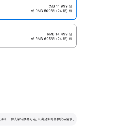
RMB 11,999
起
或 RMB 500/月 (24 期) 起
RMB 14,499
起
或 RMB 605/月 (24 期) 起
配可调倾斜度及高度的支架，额外增加 105
VESA 支架转换器
 有两种支架和一种支架转换器可选，以满足你的各种安装需求。
毫米的高度调节范围。
容的支架 (未随附)