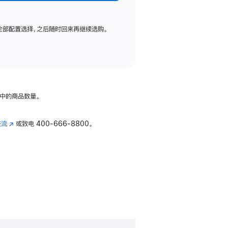
全部配置选择，之后随时回来再继续选购。
中的商品数量。
交流
(在
或致电
400-666-8800。
新
窗
口
中
打
开)