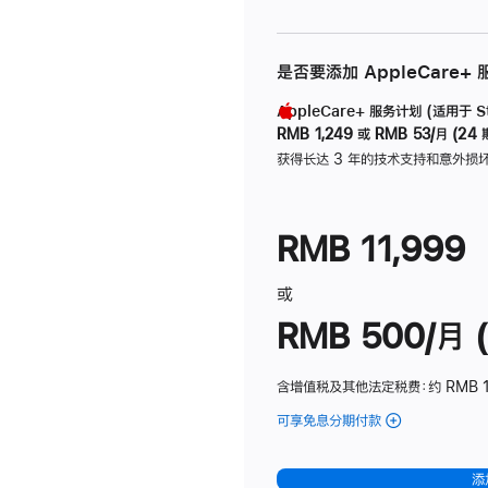
是否要添加 AppleCare+
AppleCare+ 服务计划 (适用于 Stu
RMB 1,249
或
RMB 53/月 (24 
获得长达 3 年的技术支持和意外损
RMB 11,999
或
RMB 500/月 (
含增值税及其他法定税费
：约 RMB 
可享免息分期付款
(Studio
Display
-
添