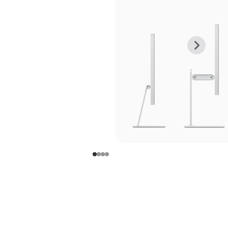
上
下
一
一
张
张
图
图
库
库
图
图
片
片
-
-
支
支
架
架