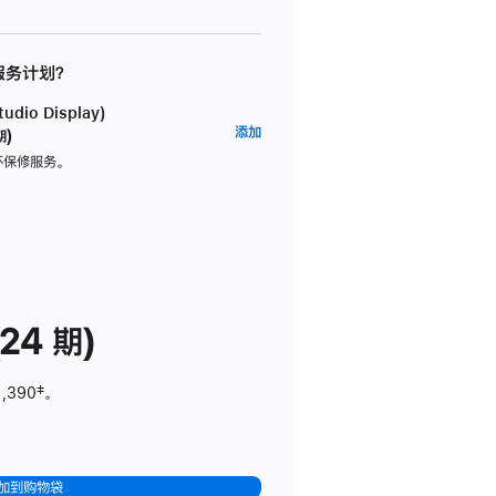
 服务计划？
dio Display)
AppleCare+
添加
期)
服
坏保修服务。
务
计
划
(适
用
于
24 期)
Studio
Display)
1,390
脚
‡。
注
加到购物袋