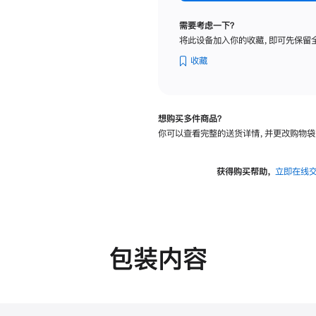
标
准
需要考虑一下？
玻
将此设备加入你的收藏，即可先保留
璃
面
收藏
板
-
VESA
想购买多件商品？
支
你可以查看完整的送货详情，并更改购物袋
架
转
换
获得购买帮助，
立即在线
器
的
分
期
付
包装内容
款
选
项)