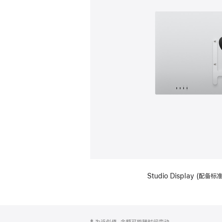
Studio Display (配
网
脚