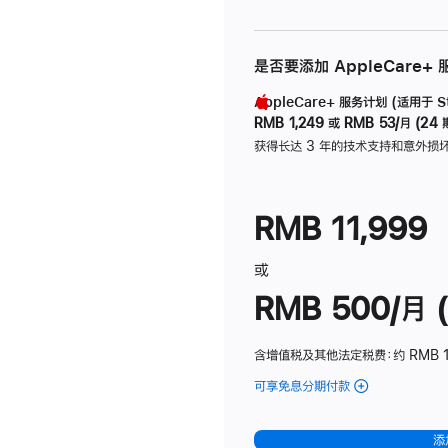
是否要添加 AppleCare+
AppleCare+ 服务计划 (适用于 Stu
RMB 1,249
或
RMB 53/月 (24 
获得长达 3 年的技术支持和意外损
RMB 11,999
或
RMB 500/月 (
含增值税及其他法定税费
：约 RMB 
可享免息分期付款
(Studio
Display
-
添