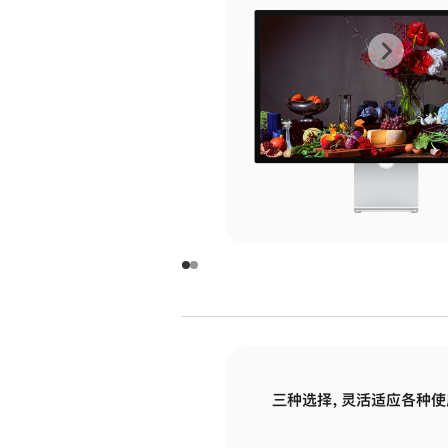
上
下
一
一
张
张
图
图
库
库
图
图
片
片
-
-
玻
玻
璃
璃
三种选择，灵活适应各种使
面
面
板
板