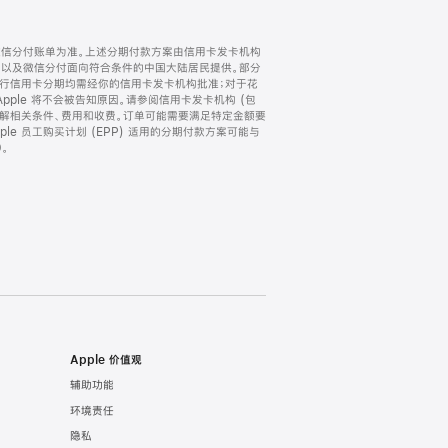
微信分付账单为准。上述分期付款方案由信用卡发卡机构
) 以及微信分付面向符合条件的中国大陆居民提供。部分
家。所有银行信用卡分期均需经你的信用卡发卡机构批准；对于花
ple 将不会被告知原因。请参阅信用卡发卡机构 (包
了解相关条件、费用和收费。订单可能需要满足特定金额要
e 员工购买计划 (EPP) 适用的分期付款方案可能与
。
Apple 价值观
辅助功能
环境责任
隐私