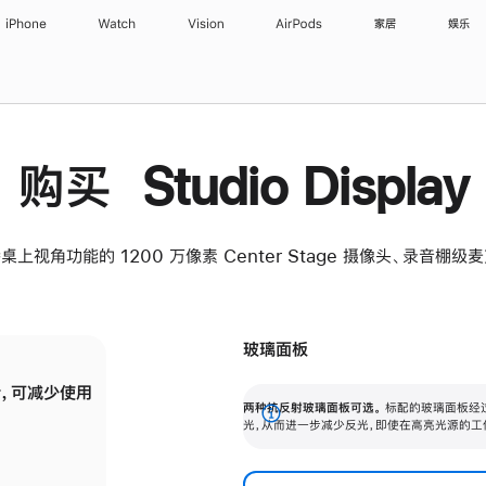
iPhone
Watch
Vision
AirPods
家居
娱乐
购买 Studio Display
桌上视角功能的 1200 万像素 Center Stage 摄像头、录音棚
玻璃面板
，可减少使用
纳米纹理玻璃面板可进一步减少反光，即使在
两种抗反射玻璃面板可选。
标配的玻璃面板经
。
有高亮光源的场所使用，也能保持出色画质。
展
光，从而进一步减少反光，即使在高亮光源的工
开