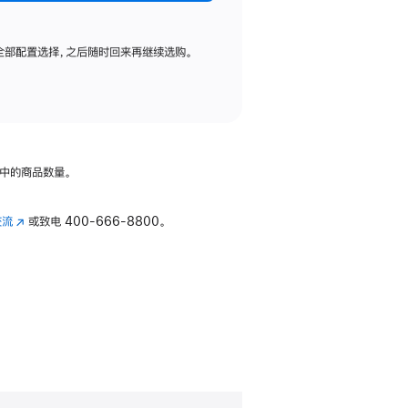
全部配置选择，之后随时回来再继续选购。
中的商品数量。
交流
(在
或致电
400-666-8800。
新
窗
口
中
打
开)