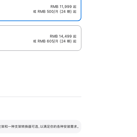
RMB 11,999
起
或 RMB 500/月 (24 期) 起
RMB 14,499
起
或 RMB 605/月 (24 期) 起
配可调倾斜度及高度的支架，额外增加 105
VESA 支架转换器
 有两种支架和一种支架转换器可选，以满足你的各种安装需求。
毫米的高度调节范围。
容的支架 (未随附)