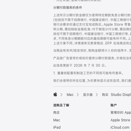
‡ 为近似值。金额可能随时间变动。
注
页
分期付款服务的条件
页
上述所示分期付款金额仅为使用特定期数免息分期付款估
脚
(包括但不限于招商银行、中国建设银行、中国工商银行
银行会要求你通过支付宝完成购买。Apple Store 零
呗分期，需经蚂蚁金服批准；对于微信分付分期，需经微信
括但不限于招商银行、中国建设银行、中国工商银行等，
求，不同免息分期期数对应的最低限额可能有所不同。上述分
上述方案不同，详情请参见教育商店、EPP 在线商店和
当商品有货并/或发货时，购物金额将计入你的信用卡、
产品按广告宣传价或标价提供分期付款服务。价格包含
此信息更新于 2026 年 7 月 30 日。
1. 重量依配置和制造工艺的不同而可能有所差异。
我们会使用你所在位置，为你更快显示送货选项。我们通过你
Mac
显示器
购买 Studio Displ
Apple
选购及了解
账户
商店
管理你的 App
Mac
Apple Stor
iPad
iCloud.com