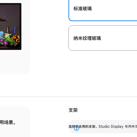
标准玻璃
纳米纹理玻璃
支架
用场景。
标配可调倾斜度的支架，提供 30 度的倾斜度
选
选择你合用的支架。
Studio Display
调节范围。
展