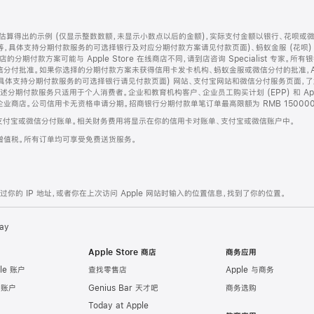
算得出的示例 (仅显示整数数额，未显示小数点以后的金额)，实际支付金额以银行、花呗或
等，具体支持分期付款服务的可选择银行及对应分期付款方案请见付款页面)、蚂蚁金服 (花呗
售店的分期付款方案可能与 Apple Store 在线商店不同，请到店咨询 Specialist 专
分付批准。如果你选择的分期付款方案未获得信用卡发卡机构、蚂蚁金服或微信分付的批准，Ap
具体支持分期付款服务的可选择银行请见付款页面) 网站、支付宝网站和微信分付服务页面，
期付款服务只适用于个人消费者。企业和教育机构客户、企业员工购买计划 (EPP) 和 Appl
企业商店。公司信用卡无资格申请分期。招商银行分期付款单笔订单最高限额为 RMB 150000
支付宝或微信分付账单。相关财务费用将显示在你的信用卡对账单、支付宝或微信账户中。
增值税。所有订单均可享受免费送货服务。
的 IP 地址，或者你在上次访问 Apple 网站时输入的位置信息，找到了你的位置。
ay
Apple Store 商店
商务应用
le 账户
查找零售店
Apple 与商务
e 账户
Genius Bar 天才吧
商务选购
Today at Apple