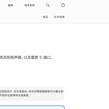
配件
技术支持
概览
技术规格
级麦克风和扬声器，以及雷雳 5 端口。
过特别设计，反光率极低。纳米纹理玻璃面板可分散反射
作场所也能保持出色画质。