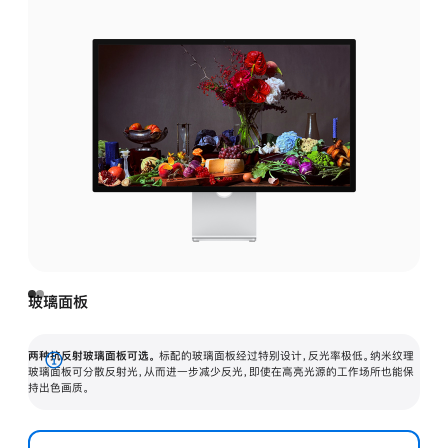
玻璃面板
两种抗反射玻璃面板可选。
标配的玻璃面板经过特别设计，反光率极低。纳米纹理
展
玻璃面板可分散反射光，从而进一步减少反光，即使在高亮光源的工作场所也能保
持出色画质。
开