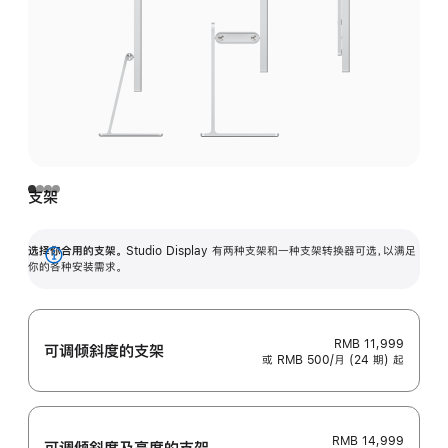
支架
选择你合用的支架。
Studio Display 有两种支架和一种支架转换器可选，以满足
展
你的各种安装需求。
开
RMB 11,999
可调倾斜度的支架
或 RMB 500/月 (24 期) 起
RMB 14,999
可调倾斜度及高‍度的支‍架