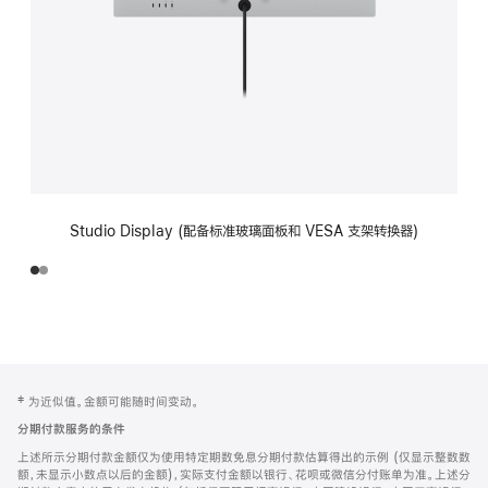
Studio Display (配备标准玻璃面板和 VESA 支架转换器)
网
脚
‡ 为近似值。金额可能随时间变动。
注
页
分期付款服务的条件
页
上述所示分期付款金额仅为使用特定期数免息分期付款估算得出的示例 (仅显示整数数
脚
额，未显示小数点以后的金额)，实际支付金额以银行、花呗或微信分付账单为准。上述分