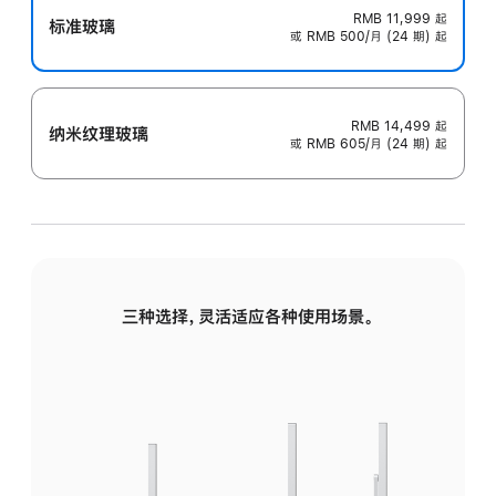
RMB 11,999
起
标准玻璃
或 RMB 500/月 (24 期) 起
RMB 14,499
起
纳米纹理玻璃
或 RMB 605/月 (24 期) 起
三种选择，灵活适应各种使用场景。
标