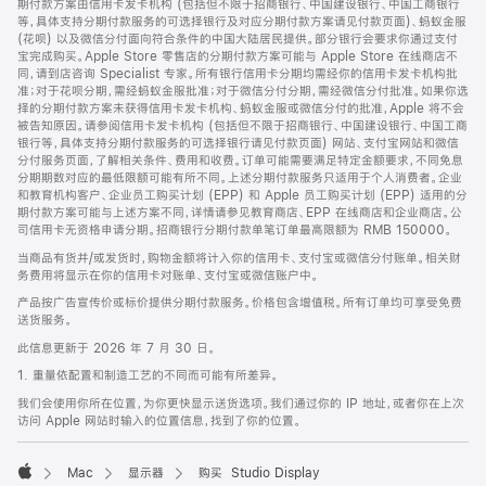
期付款方案由信用卡发卡机构 (包括但不限于招商银行、中国建设银行、中国工商银行
等，具体支持分期付款服务的可选择银行及对应分期付款方案请见付款页面)、蚂蚁金服
(花呗) 以及微信分付面向符合条件的中国大陆居民提供。部分银行会要求你通过支付
宝完成购买。Apple Store 零售店的分期付款方案可能与 Apple Store 在线商店不
同，请到店咨询 Specialist 专家。所有银行信用卡分期均需经你的信用卡发卡机构批
准；对于花呗分期，需经蚂蚁金服批准；对于微信分付分期，需经微信分付批准。如果你选
择的分期付款方案未获得信用卡发卡机构、蚂蚁金服或微信分付的批准，Apple 将不会
被告知原因。请参阅信用卡发卡机构 (包括但不限于招商银行、中国建设银行、中国工商
银行等，具体支持分期付款服务的可选择银行请见付款页面) 网站、支付宝网站和微信
分付服务页面，了解相关条件、费用和收费。订单可能需要满足特定金额要求，不同免息
分期期数对应的最低限额可能有所不同。上述分期付款服务只适用于个人消费者。企业
和教育机构客户、企业员工购买计划 (EPP) 和 Apple 员工购买计划 (EPP) 适用的分
期付款方案可能与上述方案不同，详情请参见教育商店、EPP 在线商店和企业商店。公
司信用卡无资格申请分期。招商银行分期付款单笔订单最高限额为 RMB 150000。
当商品有货并/或发货时，购物金额将计入你的信用卡、支付宝或微信分付账单。相关财
务费用将显示在你的信用卡对账单、支付宝或微信账户中。
产品按广告宣传价或标价提供分期付款服务。价格包含增值税。所有订单均可享受免费
送货服务。
此信息更新于 2026 年 7 月 30 日。
1. 重量依配置和制造工艺的不同而可能有所差异。
我们会使用你所在位置，为你更快显示送货选项。我们通过你的 IP 地址，或者你在上次
访问 Apple 网站时输入的位置信息，找到了你的位置。
Mac
显示器
购买 Studio Display