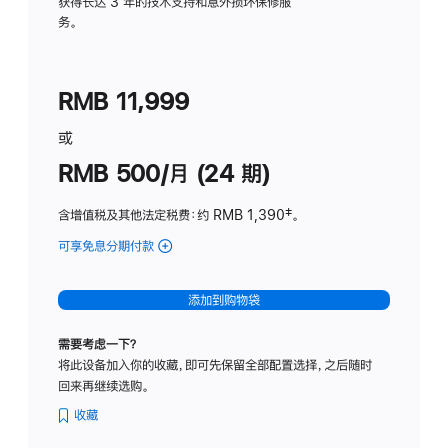
务
获得长达 3 年的技术支持和意外损坏保修服
务。
计
划
(适
RMB 11,999
用
于
或
Studio
RMB 500/月 (24 期)
Display
含增值税及其他法定税费
：约 RMB 1,390
脚
‡。
注
可享免息分期付款
(Studio
Display
-
添加到购物袋
标
准
需要考虑一下？
玻
将此设备加入你的收藏，即可先保留全部配置选择，之后随时
璃
回来再继续选购。
面
板
收藏
-