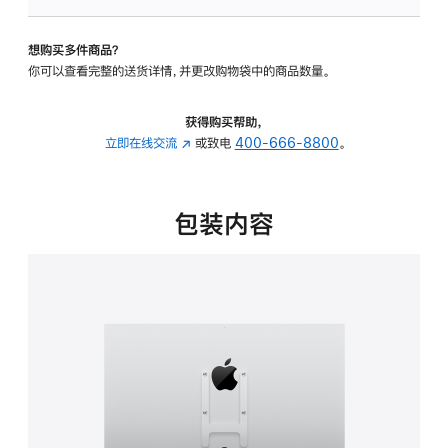
VESA
支
想购买多件商品？
架
你可以查看完整的送货详情，并更改购物袋中的商品数量。
转
换
器
获得购买帮助，
的
立即在线交流
(在
或致电
400-666-8800
。
分
新
期
窗
付
口
包装内容
款
中
选
打
项)
开)