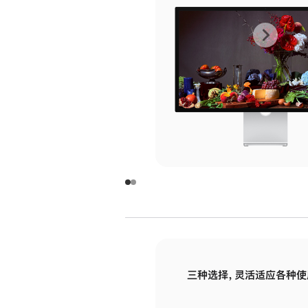
上
下
一
一
张
张
图
图
库
库
图
图
片
片
-
-
玻
玻
璃
璃
三种选择，灵活适应各种使
面
面
板
板