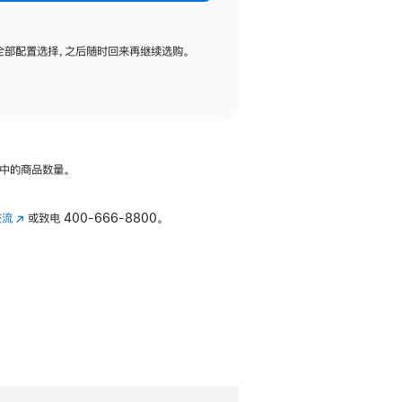
全部配置选择，之后随时回来再继续选购。
中的商品数量。
交流
(在
或致电
400-666-8800。
新
窗
口
中
打
开)