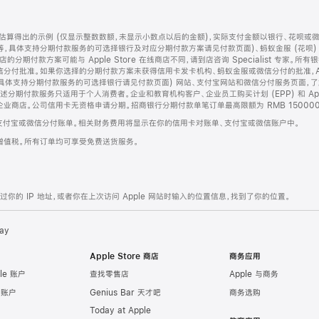
算得出的示例 (仅显示整数数额，未显示小数点以后的金额)，实际支付金额以银行、花呗或
等，具体支持分期付款服务的可选择银行及对应分期付款方案请见付款页面)、蚂蚁金服 (花呗
售店的分期付款方案可能与 Apple Store 在线商店不同，请到店咨询 Specialist 专
分付批准。如果你选择的分期付款方案未获得信用卡发卡机构、蚂蚁金服或微信分付的批准，Ap
具体支持分期付款服务的可选择银行请见付款页面) 网站、支付宝网站和微信分付服务页面，
期付款服务只适用于个人消费者。企业和教育机构客户、企业员工购买计划 (EPP) 和 Appl
企业商店。公司信用卡无资格申请分期。招商银行分期付款单笔订单最高限额为 RMB 150000
支付宝或微信分付账单。相关财务费用将显示在你的信用卡对账单、支付宝或微信账户中。
增值税。所有订单均可享受免费送货服务。
的 IP 地址，或者你在上次访问 Apple 网站时输入的位置信息，找到了你的位置。
ay
Apple Store 商店
商务应用
le 账户
查找零售店
Apple 与商务
e 账户
Genius Bar 天才吧
商务选购
Today at Apple