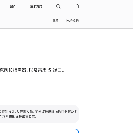
配件
技术支持
概览
技术规格
级麦克风和扬声器，以及雷雳 5 端口。
过特别设计，反光率极低。纳米纹理玻璃面板可分散反射
作场所也能保持出色画质。