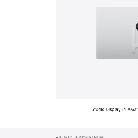
Studio Display (配
网
脚