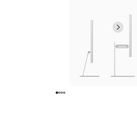
上
下
一
一
张
张
图
图
库
库
图
图
片
片
-
-
支
支
架
架