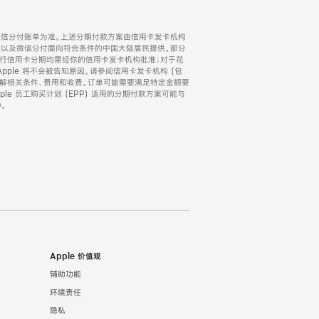
微信分付账单为准。上述分期付款方案由信用卡发卡机构
) 以及微信分付面向符合条件的中国大陆居民提供。部分
家。所有银行信用卡分期均需经你的信用卡发卡机构批准；对于花
ple 将不会被告知原因。请参阅信用卡发卡机构 (包
了解相关条件、费用和收费。订单可能需要满足特定金额要
e 员工购买计划 (EPP) 适用的分期付款方案可能与
。
Apple 价值观
辅助功能
环境责任
隐私