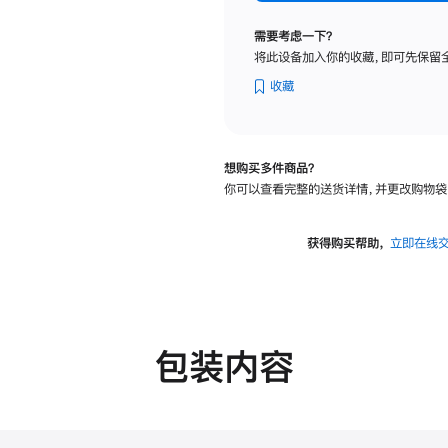
标
准
需要考虑一下？
玻
将此设备加入你的收藏，即可先保留
璃
面
收藏
板
-
VESA
想购买多件商品？
支
你可以查看完整的送货详情，并更改购物袋
架
转
换
获得购买帮助，
立即在线
器
的
分
期
付
包装内容
款
选
项)