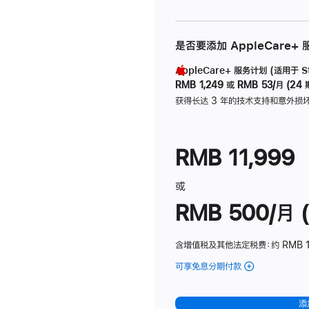
是否要添加 AppleCare+
AppleCare+ 服务计划 (适用于 Stu
RMB 1,249
或
RMB 53/月 (24 
获得长达 3 年的技术支持和意外损
RMB 11,999
或
RMB 500/月 (
含增值税及其他法定税费
：约 RMB 
可享免息分期付款
(Studio
Display
-
添