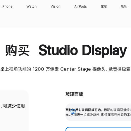
iPhone
Watch
Vision
AirPods
家居
娱乐
购买 Studio Display
桌上视角功能的 1200 万像素 Center Stage 摄像头、录音棚
玻璃面板
，可减少使用
纳米纹理玻璃面板可进一步减少反光，即使在
两种抗反射玻璃面板可选。
标配的玻璃面板经
。
有高亮光源的场所使用，也能保持出色画质。
展
光，从而进一步减少反光，即使在高亮光源的工
开