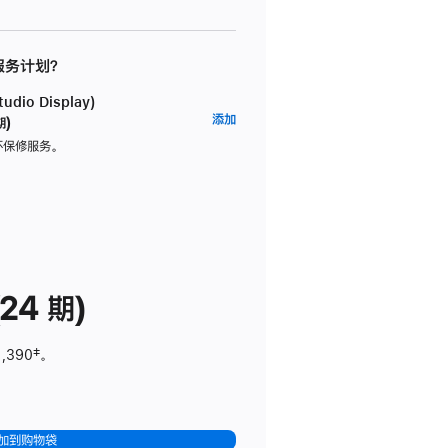
 服务计划？
dio Display)
AppleCare+
添加
期)
服
坏保修服务。
务
计
划
(适
用
于
24 期)
Studio
Display)
1,390
脚
‡。
注
加到购物袋