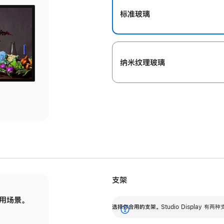
标准玻璃
纳米纹理玻璃
支架
用场景。
标配可调倾斜度的支架，提供 30 度的倾斜度
选
选择你合用的支架。
Studio Display
调节范围。
展