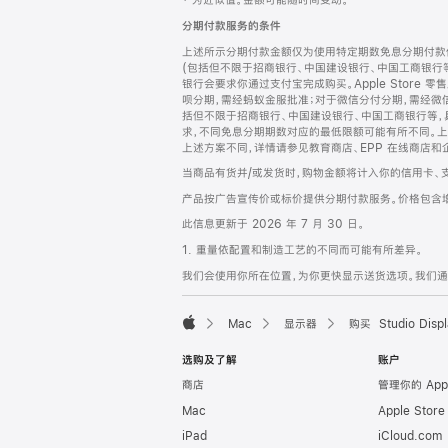
‡ 为近似值。金额可能随时间变动。
注
页
分期付款服务的条件
页
上述所示分期付款金额仅为使用特定期数免息分期付款估
脚
(包括但不限于招商银行、中国建设银行、中国工商银行
银行会要求你通过支付宝完成购买。Apple Store 零
呗分期，需经蚂蚁金服批准；对于微信分付分期，需经微信
括但不限于招商银行、中国建设银行、中国工商银行等，
求，不同免息分期期数对应的最低限额可能有所不同。上述分
上述方案不同，详情请参见教育商店、EPP 在线商店和
当商品有货并/或发货时，购物金额将计入你的信用卡、
产品按广告宣传价或标价提供分期付款服务。价格包含
此信息更新于 2026 年 7 月 30 日。
1. 重量依配置和制造工艺的不同而可能有所差异。
我们会使用你所在位置，为你更快显示送货选项。我们通过你
Mac
显示器
购买 Studio Displ
Apple
选购及了解
账户
商店
管理你的 App
Mac
Apple Stor
iPad
iCloud.com