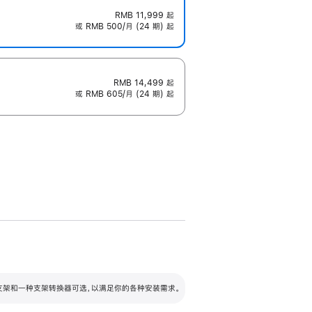
RMB 11,999
起
或 RMB 500/月 (24 期) 起
RMB 14,499
起
或 RMB 605/月 (24 期) 起
配可调倾斜度及高度的支架，额外增加 105
VESA 支架转换器
 有两种支架和一种支架转换器可选，以满足你的各种安装需求。
毫米的高度调节范围。
容的支架 (未随附)