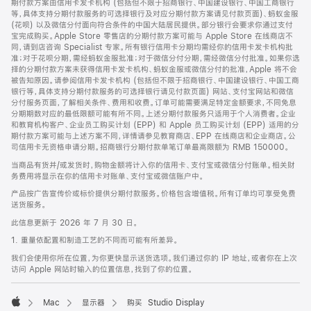
期付款方案由信用卡发卡机构 (包括但不限于招商银行、中国建设银行、中国工商银行
等，具体支持分期付款服务的可选择银行及对应分期付款方案请见付款页面)、蚂蚁金服
(花呗) 以及微信分付面向符合条件的中国大陆居民提供。部分银行会要求你通过支付
宝完成购买。Apple Store 零售店的分期付款方案可能与 Apple Store 在线商店不
同，请到店咨询 Specialist 专家。所有银行信用卡分期均需经你的信用卡发卡机构批
准；对于花呗分期，需经蚂蚁金服批准；对于微信分付分期，需经微信分付批准。如果你选
择的分期付款方案未获得信用卡发卡机构、蚂蚁金服或微信分付的批准，Apple 将不会
被告知原因。请参阅信用卡发卡机构 (包括但不限于招商银行、中国建设银行、中国工商
银行等，具体支持分期付款服务的可选择银行请见付款页面) 网站、支付宝网站和微信
分付服务页面，了解相关条件、费用和收费。订单可能需要满足特定金额要求，不同免息
分期期数对应的最低限额可能有所不同。上述分期付款服务只适用于个人消费者。企业
和教育机构客户、企业员工购买计划 (EPP) 和 Apple 员工购买计划 (EPP) 适用的分
期付款方案可能与上述方案不同，详情请参见教育商店、EPP 在线商店和企业商店。公
司信用卡无资格申请分期。招商银行分期付款单笔订单最高限额为 RMB 150000。
当商品有货并/或发货时，购物金额将计入你的信用卡、支付宝或微信分付账单。相关财
务费用将显示在你的信用卡对账单、支付宝或微信账户中。
产品按广告宣传价或标价提供分期付款服务。价格包含增值税。所有订单均可享受免费
送货服务。
此信息更新于 2026 年 7 月 30 日。
1. 重量依配置和制造工艺的不同而可能有所差异。
我们会使用你所在位置，为你更快显示送货选项。我们通过你的 IP 地址，或者你在上次
访问 Apple 网站时输入的位置信息，找到了你的位置。
Mac
显示器
购买 Studio Display