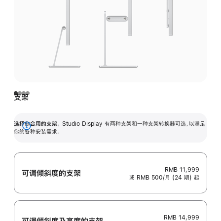
支架
选择你合用的支架。
Studio Display 有两种支架和一种支架转换器可选，以满足
展
你的各种安装需求。
开
RMB 11,999
可调倾斜度的支架
或 RMB 500/月 (24 期) 起
RMB 14,999
可调倾斜度及高‍度的支‍架