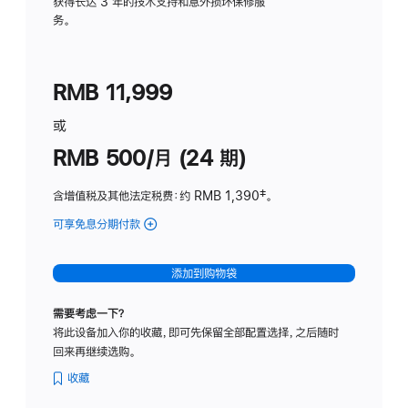
务
获得长达 3 年的技术支持和意外损坏保修服
务。
计
划
(适
RMB 11,999
用
于
或
Studio
RMB 500/月 (24 期)
Display
含增值税及其他法定税费
：约 RMB 1,390
脚
‡。
注
可享免息分期付款
(Studio
Display
-
添加到购物袋
标
准
需要考虑一下？
玻
将此设备加入你的收藏，即可先保留全部配置选择，之后随时
璃
回来再继续选购。
面
板
收藏
-