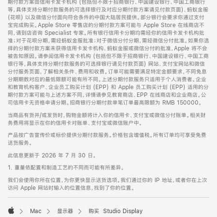
期付款方案由信用卡发卡机构 (包括但不限于招商银行、中国建设银行、中国工商银行
等，具体支持分期付款服务的可选择银行及对应分期付款方案请见付款页面)、蚂蚁金服
(花呗) 以及微信分付面向符合条件的中国大陆居民提供。部分银行会要求你通过支付
宝完成购买。Apple Store 零售店的分期付款方案可能与 Apple Store 在线商店不
同，请到店咨询 Specialist 专家。所有银行信用卡分期均需经你的信用卡发卡机构批
准；对于花呗分期，需经蚂蚁金服批准；对于微信分付分期，需经微信分付批准。如果你选
择的分期付款方案未获得信用卡发卡机构、蚂蚁金服或微信分付的批准，Apple 将不会
被告知原因。请参阅信用卡发卡机构 (包括但不限于招商银行、中国建设银行、中国工商
银行等，具体支持分期付款服务的可选择银行请见付款页面) 网站、支付宝网站和微信
分付服务页面，了解相关条件、费用和收费。订单可能需要满足特定金额要求，不同免息
分期期数对应的最低限额可能有所不同。上述分期付款服务只适用于个人消费者。企业
和教育机构客户、企业员工购买计划 (EPP) 和 Apple 员工购买计划 (EPP) 适用的分
期付款方案可能与上述方案不同，详情请参见教育商店、EPP 在线商店和企业商店。公
司信用卡无资格申请分期。招商银行分期付款单笔订单最高限额为 RMB 150000。
当商品有货并/或发货时，购物金额将计入你的信用卡、支付宝或微信分付账单。相关财
务费用将显示在你的信用卡对账单、支付宝或微信账户中。
产品按广告宣传价或标价提供分期付款服务。价格包含增值税。所有订单均可享受免费
送货服务。
此信息更新于 2026 年 7 月 30 日。
1. 重量依配置和制造工艺的不同而可能有所差异。
我们会使用你所在位置，为你更快显示送货选项。我们通过你的 IP 地址，或者你在上次
访问 Apple 网站时输入的位置信息，找到了你的位置。
Mac
显示器
购买 Studio Display