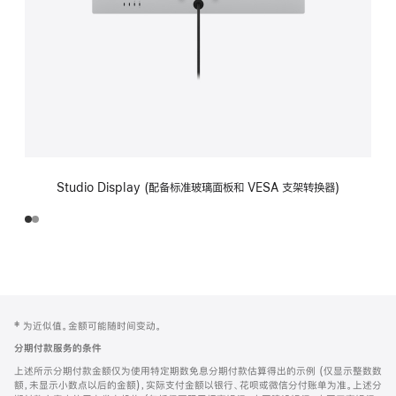
Studio Display (配备标准玻璃面板和 VESA 支架转换器)
网
脚
‡ 为近似值。金额可能随时间变动。
注
页
分期付款服务的条件
页
上述所示分期付款金额仅为使用特定期数免息分期付款估算得出的示例 (仅显示整数数
脚
额，未显示小数点以后的金额)，实际支付金额以银行、花呗或微信分付账单为准。上述分