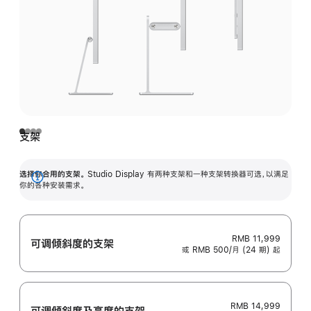
支架
选择你合用的支架。
Studio Display 有两种支架和一种支架转换器可选，以满足
展
你的各种安装需求。
开
RMB 11,999
可调倾斜度的支架
或 RMB 500/月 (24 期) 起
RMB 14,999
可调倾斜度及高‍度的支‍架