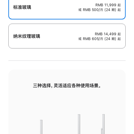
RMB 11,999
起
标准玻璃
或 RMB 500/月 (24 期) 起
RMB 14,499
起
纳米纹理玻璃
或 RMB 605/月 (24 期) 起
三种选择，灵活适应各种使用场景。
标