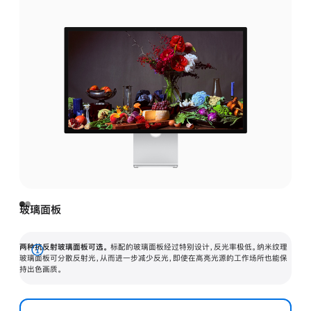
玻璃面板
两种抗反射玻璃面板可选。
标配的玻璃面板经过特别设计，反光率极低。纳米纹理
展
玻璃面板可分散反射光，从而进一步减少反光，即使在高亮光源的工作场所也能保
持出色画质。
开