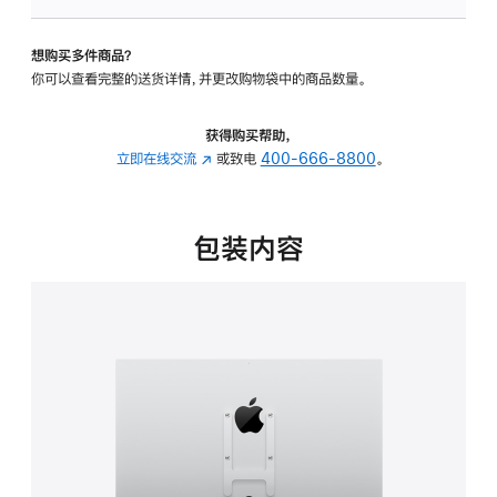
VESA
支
想购买多件商品？
架
你可以查看完整的送货详情，并更改购物袋中的商品数量。
转
换
器
获得购买帮助，
的
立即在线交流
(在
或致电
400-666-8800
。
分
新
期
窗
付
口
包装内容
款
中
选
打
项)
开)