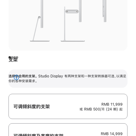
支架
选择你合用的支架。
Studio Display 有两种支架和一种支架转换器可选，以满足
展
你的各种安装需求。
开
RMB 11,999
可调倾斜度的支架
或 RMB 500/月 (24 期) 起
RMB 14,999
可调倾斜度及高‍度的支‍架