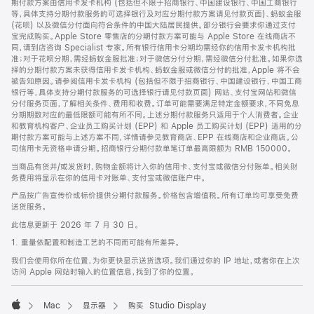
期付款方案由信用卡发卡机构 (包括但不限于招商银行、中国建设银行、中国工商银行
等，具体支持分期付款服务的可选择银行及对应分期付款方案请见付款页面)、蚂蚁金服
(花呗) 以及微信分付面向符合条件的中国大陆居民提供。部分银行会要求你通过支付
宝完成购买。Apple Store 零售店的分期付款方案可能与 Apple Store 在线商店不
同，请到店咨询 Specialist 专家。所有银行信用卡分期均需经你的信用卡发卡机构批
准；对于花呗分期，需经蚂蚁金服批准；对于微信分付分期，需经微信分付批准。如果你选
择的分期付款方案未获得信用卡发卡机构、蚂蚁金服或微信分付的批准，Apple 将不会
被告知原因。请参阅信用卡发卡机构 (包括但不限于招商银行、中国建设银行、中国工商
银行等，具体支持分期付款服务的可选择银行请见付款页面) 网站、支付宝网站和微信
分付服务页面，了解相关条件、费用和收费。订单可能需要满足特定金额要求，不同免息
分期期数对应的最低限额可能有所不同。上述分期付款服务只适用于个人消费者。企业
和教育机构客户、企业员工购买计划 (EPP) 和 Apple 员工购买计划 (EPP) 适用的分
期付款方案可能与上述方案不同，详情请参见教育商店、EPP 在线商店和企业商店。公
司信用卡无资格申请分期。招商银行分期付款单笔订单最高限额为 RMB 150000。
当商品有货并/或发货时，购物金额将计入你的信用卡、支付宝或微信分付账单。相关财
务费用将显示在你的信用卡对账单、支付宝或微信账户中。
产品按广告宣传价或标价提供分期付款服务。价格包含增值税。所有订单均可享受免费
送货服务。
此信息更新于 2026 年 7 月 30 日。
1. 重量依配置和制造工艺的不同而可能有所差异。
我们会使用你所在位置，为你更快显示送货选项。我们通过你的 IP 地址，或者你在上次
访问 Apple 网站时输入的位置信息，找到了你的位置。
Mac
显示器
购买 Studio Display