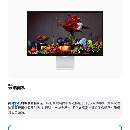
玻璃面板
两种抗反射玻璃面板可选。
标配的玻璃面板经过特别设计，反光率极低。纳米纹理
展
玻璃面板可分散反射光，从而进一步减少反光，即使在高亮光源的工作场所也能保
持出色画质。
开