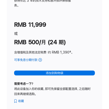
务
获得长达 3 年的技术支持和意外损坏保修服
务。
计
划
(适
RMB 11,999
用
于
或
Studio
RMB 500/月 (24 期)
Display
含增值税及其他法定税费
：约 RMB 1,390
脚
‡。
注
可享免息分期付款
(Studio
Display
-
添加到购物袋
标
准
需要考虑一下？
玻
将此设备加入你的收藏，即可先保留全部配置选择，之后随时
璃
回来再继续选购。
面
板
收藏
-