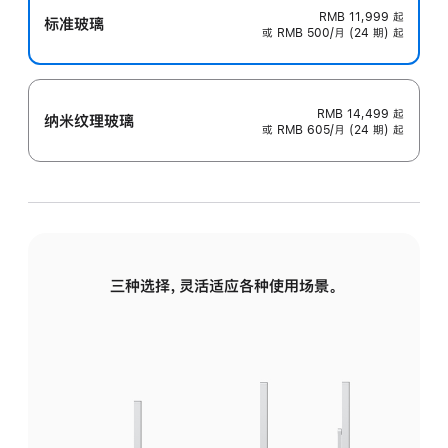
RMB 11,999
起
标准玻璃
或 RMB 500/月 (24 期) 起
RMB 14,499
起
纳米纹理玻璃
或 RMB 605/月 (24 期) 起
三种选择，灵活适应各种使用场景。
标