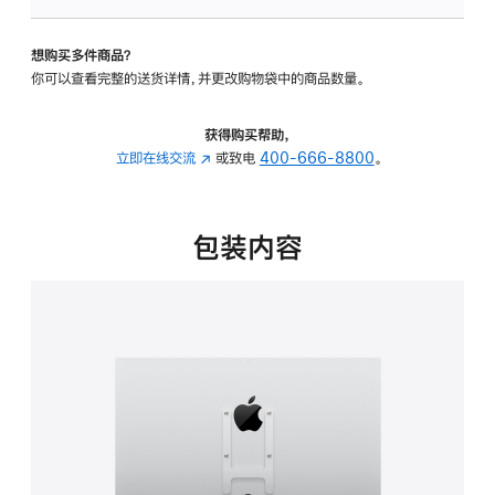
VESA
支
想购买多件商品？
架
你可以查看完整的送货详情，并更改购物袋中的商品数量。
转
换
器
获得购买帮助，
的
立即在线交流
(在
或致电
400-666-8800
。
分
新
期
窗
付
口
包装内容
款
中
选
打
项)
开)