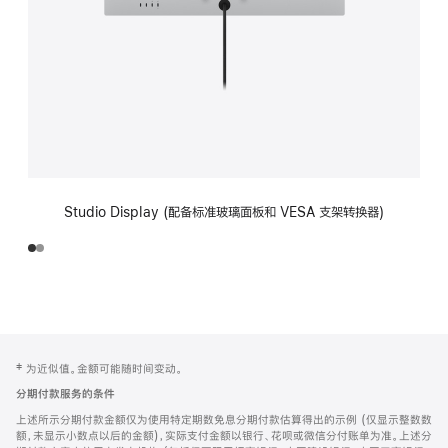
Studio Display (配备标准玻璃面板和 VESA 支架转换器)
网
脚
‡ 为近似值。金额可能随时间变动。
注
页
分期付款服务的条件
页
上述所示分期付款金额仅为使用特定期数免息分期付款估算得出的示例 (仅显示整数数
脚
额，未显示小数点以后的金额)，实际支付金额以银行、花呗或微信分付账单为准。上述分