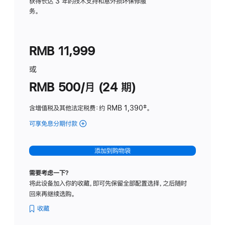
务
获得长达 3 年的技术支持和意外损坏保修服
务。
计
划
(适
RMB 11,999
用
于
或
Studio
RMB 500/月 (24 期)
Display
含增值税及其他法定税费
：约 RMB 1,390
脚
‡。
注
可享免息分期付款
(Studio
Display
-
添加到购物袋
标
准
需要考虑一下？
玻
将此设备加入你的收藏，即可先保留全部配置选择，之后随时
璃
回来再继续选购。
面
板
收藏
-