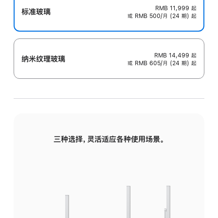
RMB 11,999
起
标准玻璃
或 RMB 500/月 (24 期) 起
RMB 14,499
起
纳米纹理玻璃
或 RMB 605/月 (24 期) 起
三种选择，灵活适应各种使用场景。
标