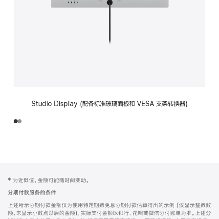
Studio Display (配备标准玻璃面板和 VESA 支架转换器)
网
脚
‡ 为近似值。金额可能随时间变动。
注
页
分期付款服务的条件
页
上述所示分期付款金额仅为使用特定期数免息分期付款估算得出的示例 (仅显示整数数
脚
额，未显示小数点以后的金额)，实际支付金额以银行、花呗或微信分付账单为准。上述分