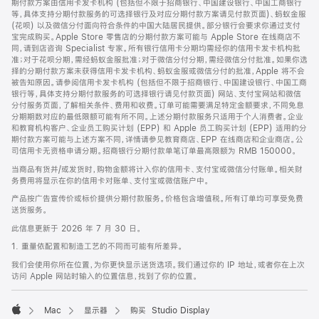
期付款方案由信用卡发卡机构 (包括但不限于招商银行、中国建设银行、中国工商银行
等，具体支持分期付款服务的可选择银行及对应分期付款方案请见付款页面)、蚂蚁金服
(花呗) 以及微信分付面向符合条件的中国大陆居民提供。部分银行会要求你通过支付
宝完成购买。Apple Store 零售店的分期付款方案可能与 Apple Store 在线商店不
同，请到店咨询 Specialist 专家。所有银行信用卡分期均需经你的信用卡发卡机构批
准；对于花呗分期，需经蚂蚁金服批准；对于微信分付分期，需经微信分付批准。如果你选
择的分期付款方案未获得信用卡发卡机构、蚂蚁金服或微信分付的批准，Apple 将不会
被告知原因。请参阅信用卡发卡机构 (包括但不限于招商银行、中国建设银行、中国工商
银行等，具体支持分期付款服务的可选择银行请见付款页面) 网站、支付宝网站和微信
分付服务页面，了解相关条件、费用和收费。订单可能需要满足特定金额要求，不同免息
分期期数对应的最低限额可能有所不同。上述分期付款服务只适用于个人消费者。企业
和教育机构客户、企业员工购买计划 (EPP) 和 Apple 员工购买计划 (EPP) 适用的分
期付款方案可能与上述方案不同，详情请参见教育商店、EPP 在线商店和企业商店。公
司信用卡无资格申请分期。招商银行分期付款单笔订单最高限额为 RMB 150000。
当商品有货并/或发货时，购物金额将计入你的信用卡、支付宝或微信分付账单。相关财
务费用将显示在你的信用卡对账单、支付宝或微信账户中。
产品按广告宣传价或标价提供分期付款服务。价格包含增值税。所有订单均可享受免费
送货服务。
此信息更新于 2026 年 7 月 30 日。
1. 重量依配置和制造工艺的不同而可能有所差异。
我们会使用你所在位置，为你更快显示送货选项。我们通过你的 IP 地址，或者你在上次
访问 Apple 网站时输入的位置信息，找到了你的位置。
Mac
显示器
购买 Studio Display