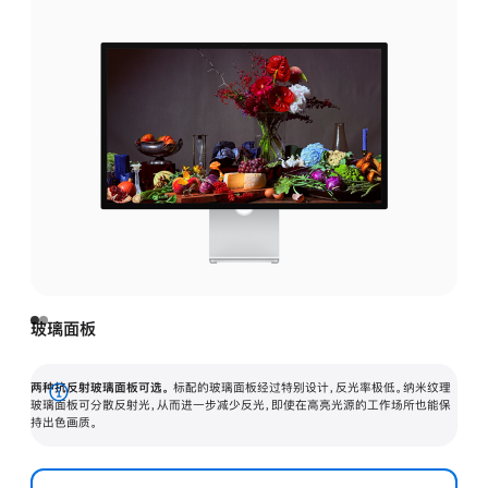
玻璃面板
两种抗反射玻璃面板可选。
标配的玻璃面板经过特别设计，反光率极低。纳米纹理
展
玻璃面板可分散反射光，从而进一步减少反光，即使在高亮光源的工作场所也能保
持出色画质。
开