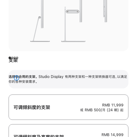
支架
选择你合用的支架。
Studio Display 有两种支架和一种支架转换器可选，以满足
展
你的各种安装需求。
开
RMB 11,999
可调倾斜度的支架
或 RMB 500/月 (24 期) 起
RMB 14,999
可调倾斜度及高‍度的支‍架