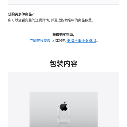
VESA
支
想购买多件商品？
架
你可以查看完整的送货详情，并更改购物袋中的商品数量。
转
换
器
获得购买帮助，
的
立即在线交流
(在
或致电
400-666-8800
。
分
新
期
窗
付
口
包装内容
款
中
选
打
项)
开)