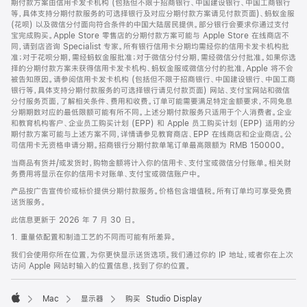
期付款方案由信用卡发卡机构 (包括但不限于招商银行、中国建设银行、中国工商银行
等，具体支持分期付款服务的可选择银行及对应分期付款方案请见付款页面)、蚂蚁金服
(花呗) 以及微信分付面向符合条件的中国大陆居民提供。部分银行会要求你通过支付
宝完成购买。Apple Store 零售店的分期付款方案可能与 Apple Store 在线商店不
同，请到店咨询 Specialist 专家。所有银行信用卡分期均需经你的信用卡发卡机构批
准；对于花呗分期，需经蚂蚁金服批准；对于微信分付分期，需经微信分付批准。如果你选
择的分期付款方案未获得信用卡发卡机构、蚂蚁金服或微信分付的批准，Apple 将不会
被告知原因。请参阅信用卡发卡机构 (包括但不限于招商银行、中国建设银行、中国工商
银行等，具体支持分期付款服务的可选择银行请见付款页面) 网站、支付宝网站和微信
分付服务页面，了解相关条件、费用和收费。订单可能需要满足特定金额要求，不同免息
分期期数对应的最低限额可能有所不同。上述分期付款服务只适用于个人消费者。企业
和教育机构客户、企业员工购买计划 (EPP) 和 Apple 员工购买计划 (EPP) 适用的分
期付款方案可能与上述方案不同，详情请参见教育商店、EPP 在线商店和企业商店。公
司信用卡无资格申请分期。招商银行分期付款单笔订单最高限额为 RMB 150000。
当商品有货并/或发货时，购物金额将计入你的信用卡、支付宝或微信分付账单。相关财
务费用将显示在你的信用卡对账单、支付宝或微信账户中。
产品按广告宣传价或标价提供分期付款服务。价格包含增值税。所有订单均可享受免费
送货服务。
此信息更新于 2026 年 7 月 30 日。
1. 重量依配置和制造工艺的不同而可能有所差异。
我们会使用你所在位置，为你更快显示送货选项。我们通过你的 IP 地址，或者你在上次
访问 Apple 网站时输入的位置信息，找到了你的位置。
Mac
显示器
购买 Studio Display