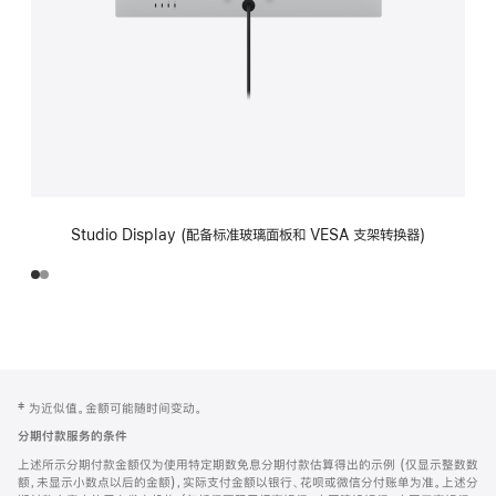
Studio Display (配备标准玻璃面板和 VESA 支架转换器)
网
脚
‡ 为近似值。金额可能随时间变动。
注
页
分期付款服务的条件
页
上述所示分期付款金额仅为使用特定期数免息分期付款估算得出的示例 (仅显示整数数
脚
额，未显示小数点以后的金额)，实际支付金额以银行、花呗或微信分付账单为准。上述分