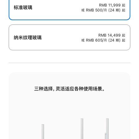
RMB 11,999
起
标准玻璃
或 RMB 500/月 (24 期) 起
RMB 14,499
起
纳米纹理玻璃
或 RMB 605/月 (24 期) 起
三种选择，灵活适应各种使用场景。
标