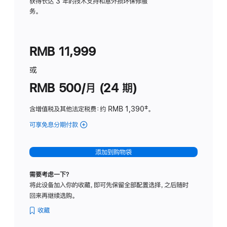
务
获得长达 3 年的技术支持和意外损坏保修服
务。
计
划
(适
RMB 11,999
用
于
或
Studio
RMB 500/月 (24 期)
Display
含增值税及其他法定税费
：约 RMB 1,390
脚
‡。
注
可享免息分期付款
(Studio
Display
-
添加到购物袋
标
准
需要考虑一下？
玻
将此设备加入你的收藏，即可先保留全部配置选择，之后随时
璃
回来再继续选购。
面
板
收藏
-