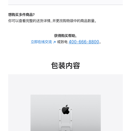
VESA
支
想购买多件商品？
架
你可以查看完整的送货详情，并更改购物袋中的商品数量。
转
换
器
获得购买帮助，
的
立即在线交流
(在
或致电
400-666-8800
。
分
新
期
窗
付
口
包装内容
款
中
选
打
项)
开)