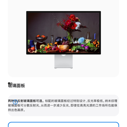
玻璃面板
两种抗反射玻璃面板可选。
标配的玻璃面板经过特别设计，反光率极低。纳米纹理
展
玻璃面板可分散反射光，从而进一步减少反光，即使在高亮光源的工作场所也能保
持出色画质。
开