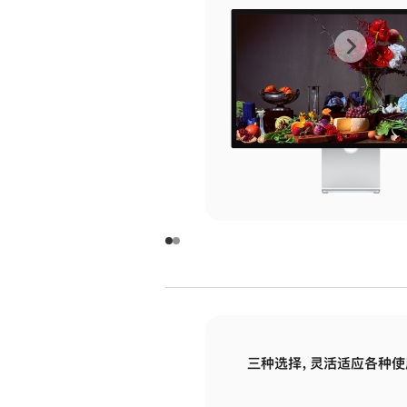
上
下
一
一
张
张
图
图
库
库
图
图
片
片
-
-
玻
玻
璃
璃
三种选择，灵活适应各种使
面
面
板
板