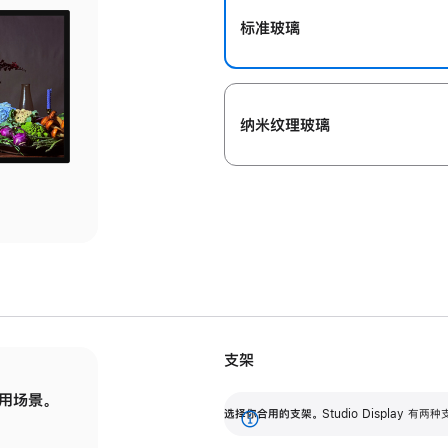
标准玻璃
纳米纹理玻璃
支架
用场景。
标配可调倾斜度的支架，提供 30 度的倾斜度
选
选择你合用的支架。
Studio Display
调节范围。
展