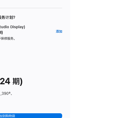
 服务计划？
dio Display)
AppleCare+
添加
期)
服
坏保修服务。
务
计
划
(适
用
于
24 期)
Studio
Display)
1,390
脚
‡。
注
加到购物袋