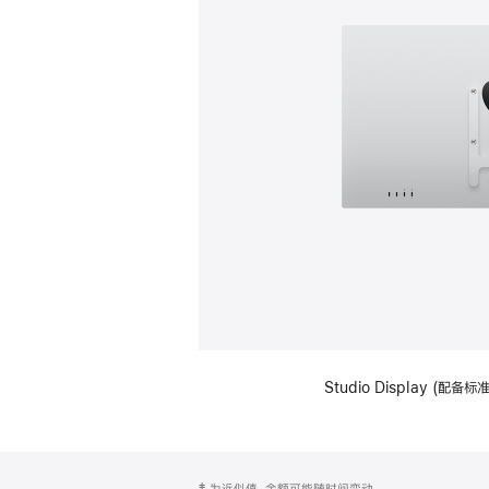
Studio Display (配
网
脚