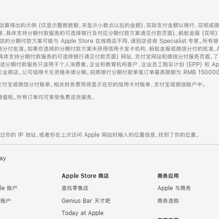
算得出的示例 (仅显示整数数额，未显示小数点以后的金额)，实际支付金额以银行、花呗或
等，具体支持分期付款服务的可选择银行及对应分期付款方案请见付款页面)、蚂蚁金服 (花呗
售店的分期付款方案可能与 Apple Store 在线商店不同，请到店咨询 Specialist 专
分付批准。如果你选择的分期付款方案未获得信用卡发卡机构、蚂蚁金服或微信分付的批准，Ap
具体支持分期付款服务的可选择银行请见付款页面) 网站、支付宝网站和微信分付服务页面，
期付款服务只适用于个人消费者。企业和教育机构客户、企业员工购买计划 (EPP) 和 Appl
企业商店。公司信用卡无资格申请分期。招商银行分期付款单笔订单最高限额为 RMB 150000
支付宝或微信分付账单。相关财务费用将显示在你的信用卡对账单、支付宝或微信账户中。
增值税。所有订单均可享受免费送货服务。
的 IP 地址，或者你在上次访问 Apple 网站时输入的位置信息，找到了你的位置。
ay
Apple Store 商店
商务应用
le 账户
查找零售店
Apple 与商务
e 账户
Genius Bar 天才吧
商务选购
Today at Apple