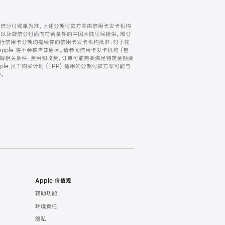
微信分付账单为准。上述分期付款方案由信用卡发卡机构
) 以及微信分付面向符合条件的中国大陆居民提供。部分
家。所有银行信用卡分期均需经你的信用卡发卡机构批准；对于花
ple 将不会被告知原因。请参阅信用卡发卡机构 (包
了解相关条件、费用和收费。订单可能需要满足特定金额要
e 员工购买计划 (EPP) 适用的分期付款方案可能与
。
Apple 价值观
辅助功能
环境责任
隐私