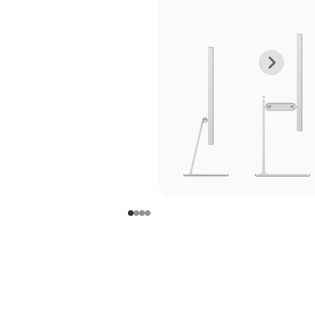
上
下
一
一
张
张
图
图
库
库
图
图
片
片
-
-
支
支
架
架