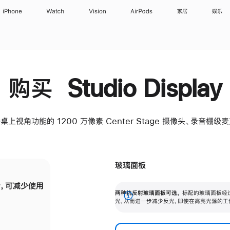
iPhone
Watch
Vision
AirPods
家居
娱乐
购买 Studio Display
桌上视角功能的 1200 万像素 Center Stage 摄像头、录音棚
玻璃面板
，可减少使用
纳米纹理玻璃面板可进一步减少反光，即使在
两种抗反射玻璃面板可选。
标配的玻璃面板经
。
有高亮光源的场所使用，也能保持出色画质。
展
光，从而进一步减少反光，即使在高亮光源的工
开