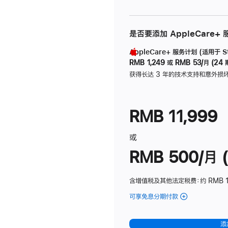
是否要添加 AppleCare+
AppleCare+ 服务计划 (适用于 Stu
RMB 1,249
或
RMB 53/月 (24 
获得长达 3 年的技术支持和意外损
RMB 11,999
或
RMB 500/月 (
含增值税及其他法定税费
：约 RMB 
可享免息分期付款
(Studio
Display
-
添