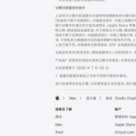
‡ 为近似值。金额可能随时间变动。
注
页
分期付款服务的条件
页
上述所示分期付款金额仅为使用特定期数免息分期付款估
脚
(包括但不限于招商银行、中国建设银行、中国工商银行
银行会要求你通过支付宝完成购买。Apple Store 零
呗分期，需经蚂蚁金服批准；对于微信分付分期，需经微信
括但不限于招商银行、中国建设银行、中国工商银行等，
求，不同免息分期期数对应的最低限额可能有所不同。上述分
上述方案不同，详情请参见教育商店、EPP 在线商店和
当商品有货并/或发货时，购物金额将计入你的信用卡、
产品按广告宣传价或标价提供分期付款服务。价格包含
此信息更新于 2026 年 7 月 30 日。
1. 重量依配置和制造工艺的不同而可能有所差异。
我们会使用你所在位置，为你更快显示送货选项。我们通过你
Mac
显示器
购买 Studio Displ
Apple
选购及了解
账户
商店
管理你的 App
Mac
Apple Stor
iPad
iCloud.com