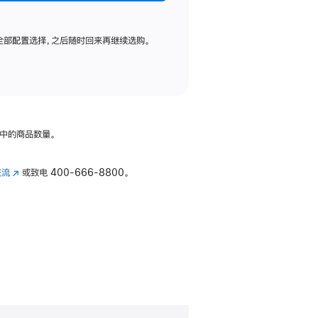
全部配置选择，之后随时回来再继续选购。
中的商品数量。
交流
(在
或致电
400-666-8800。
新
窗
口
中
打
开)