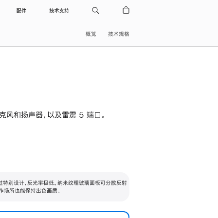
配件
技术支持
概览
技术规格
级麦克风和扬声器，以及雷雳 5 端口。
过特别设计，反光率极低。纳米纹理玻璃面板可分散反射
作场所也能保持出色画质。