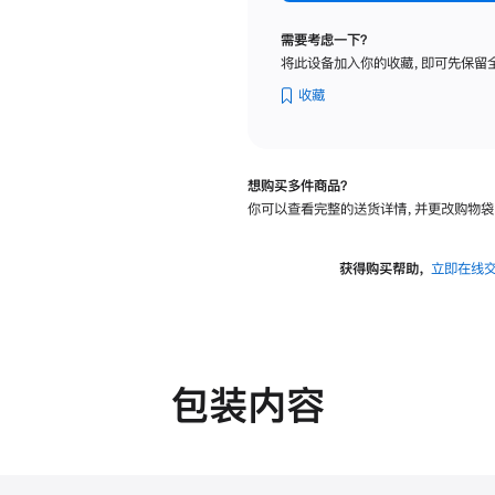
标
准
需要考虑一下？
玻
将此设备加入你的收藏，即可先保留
璃
面
收藏
板
-
VESA
想购买多件商品？
支
你可以查看完整的送货详情，并更改购物袋
架
转
换
获得购买帮助，
立即在线
器
的
分
期
付
包装内容
款
选
项)