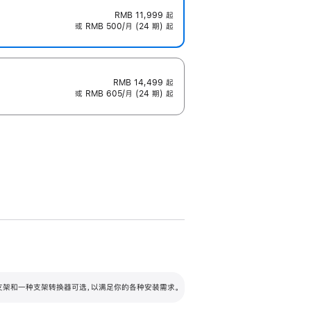
RMB 11,999
起
或 RMB 500/月 (24 期) 起
RMB 14,499
起
或 RMB 605/月 (24 期) 起
配可调倾斜度及高度的支架，额外增加 105
VESA 支架转换器
 有两种支架和一种支架转换器可选，以满足你的各种安装需求。
毫米的高度调节范围。
容的支架 (未随附)