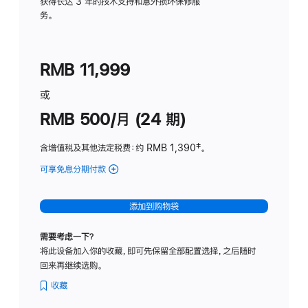
务
获得长达 3 年的技术支持和意外损坏保修服
务。
计
划
(适
RMB 11,999
用
于
或
Studio
RMB 500/月 (24 期)
Display
含增值税及其他法定税费
：约 RMB 1,390
脚
‡。
注
可享免息分期付款
(Studio
Display
-
添加到购物袋
标
准
需要考虑一下？
玻
将此设备加入你的收藏，即可先保留全部配置选择，之后随时
璃
回来再继续选购。
面
板
收藏
-