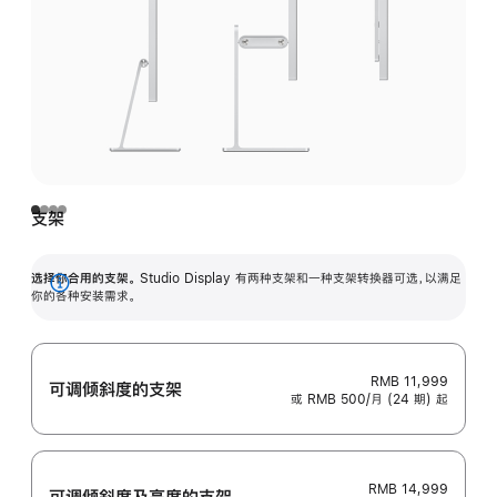
支架
选择你合用的支架。
Studio Display 有两种支架和一种支架转换器可选，以满足
展
你的各种安装需求。
开
RMB 11,999
可调倾斜度的支架
或 RMB 500/月 (24 期) 起
RMB 14,999
可调倾斜度及高‍度的支‍架