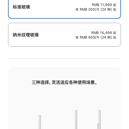
RMB 11,999
起
标准玻璃
或 RMB 500/月 (24 期) 起
RMB 14,499
起
纳米纹理玻璃
或 RMB 605/月 (24 期) 起
三种选择，灵活适应各种使用场景。
标