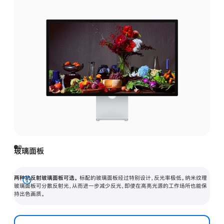
玻璃面板
两种抗反射玻璃面板可选。
标配的玻璃面板经过特别设计，反光率极低。纳米纹理
展
玻璃面板可分散反射光，从而进一步减少反光，即使在高亮光源的工作场所也能保
持出色画质。
开