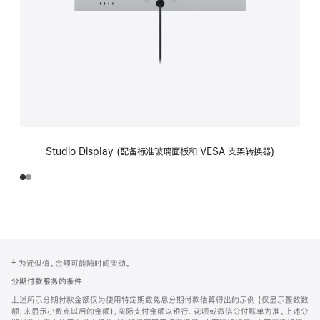
Studio Display (配备标准玻璃面板和 VESA 支架转换器)
网
脚
‡ 为近似值。金额可能随时间变动。
注
页
分期付款服务的条件
页
上述所示分期付款金额仅为使用特定期数免息分期付款估算得出的示例 (仅显示整数数
脚
额，未显示小数点以后的金额)，实际支付金额以银行、花呗或微信分付账单为准。上述分