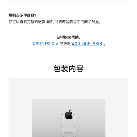
VESA
支
想购买多件商品？
架
你可以查看完整的送货详情，并更改购物袋中的商品数量。
转
换
器
获得购买帮助，
的
立即在线交流
(在
或致电
400-666-8800
。
分
新
期
窗
付
口
包装内容
款
中
选
打
项)
开)