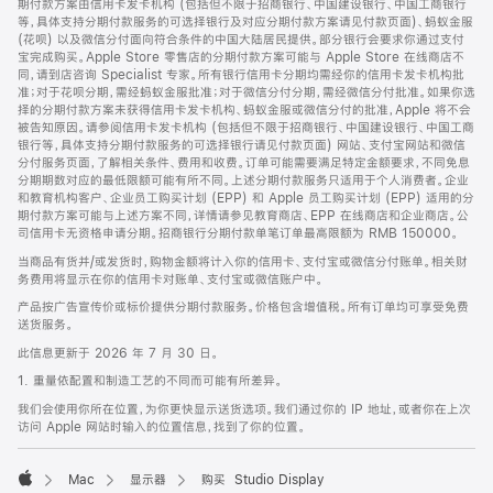
期付款方案由信用卡发卡机构 (包括但不限于招商银行、中国建设银行、中国工商银行
等，具体支持分期付款服务的可选择银行及对应分期付款方案请见付款页面)、蚂蚁金服
(花呗) 以及微信分付面向符合条件的中国大陆居民提供。部分银行会要求你通过支付
宝完成购买。Apple Store 零售店的分期付款方案可能与 Apple Store 在线商店不
同，请到店咨询 Specialist 专家。所有银行信用卡分期均需经你的信用卡发卡机构批
准；对于花呗分期，需经蚂蚁金服批准；对于微信分付分期，需经微信分付批准。如果你选
择的分期付款方案未获得信用卡发卡机构、蚂蚁金服或微信分付的批准，Apple 将不会
被告知原因。请参阅信用卡发卡机构 (包括但不限于招商银行、中国建设银行、中国工商
银行等，具体支持分期付款服务的可选择银行请见付款页面) 网站、支付宝网站和微信
分付服务页面，了解相关条件、费用和收费。订单可能需要满足特定金额要求，不同免息
分期期数对应的最低限额可能有所不同。上述分期付款服务只适用于个人消费者。企业
和教育机构客户、企业员工购买计划 (EPP) 和 Apple 员工购买计划 (EPP) 适用的分
期付款方案可能与上述方案不同，详情请参见教育商店、EPP 在线商店和企业商店。公
司信用卡无资格申请分期。招商银行分期付款单笔订单最高限额为 RMB 150000。
当商品有货并/或发货时，购物金额将计入你的信用卡、支付宝或微信分付账单。相关财
务费用将显示在你的信用卡对账单、支付宝或微信账户中。
产品按广告宣传价或标价提供分期付款服务。价格包含增值税。所有订单均可享受免费
送货服务。
此信息更新于 2026 年 7 月 30 日。
1. 重量依配置和制造工艺的不同而可能有所差异。
我们会使用你所在位置，为你更快显示送货选项。我们通过你的 IP 地址，或者你在上次
访问 Apple 网站时输入的位置信息，找到了你的位置。
Mac
显示器
购买 Studio Display