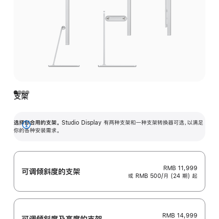
支架
选择你合用的支架。
Studio Display 有两种支架和一种支架转换器可选，以满足
展
你的各种安装需求。
开
RMB 11,999
可调倾斜度的支架
或 RMB 500/月 (24 期) 起
RMB 14,999
可调倾斜度及高‍度的支‍架