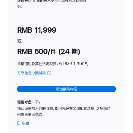
务
获得长达 3 年的技术支持和意外损坏保修服
务。
计
划
(适
RMB 11,999
用
于
或
Studio
RMB 500/月 (24 期)
Display
含增值税及其他法定税费
：约 RMB 1,390
脚
‡。
注
可享免息分期付款
(Studio
Display
-
添加到购物袋
标
准
需要考虑一下？
玻
将此设备加入你的收藏，即可先保留全部配置选择，之后随时
璃
回来再继续选购。
面
板
收藏
-