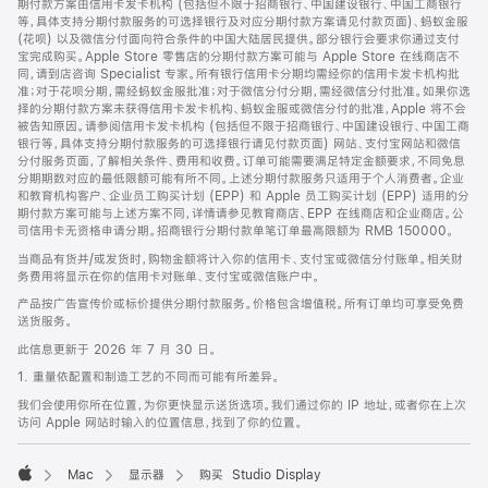
期付款方案由信用卡发卡机构 (包括但不限于招商银行、中国建设银行、中国工商银行
等，具体支持分期付款服务的可选择银行及对应分期付款方案请见付款页面)、蚂蚁金服
(花呗) 以及微信分付面向符合条件的中国大陆居民提供。部分银行会要求你通过支付
宝完成购买。Apple Store 零售店的分期付款方案可能与 Apple Store 在线商店不
同，请到店咨询 Specialist 专家。所有银行信用卡分期均需经你的信用卡发卡机构批
准；对于花呗分期，需经蚂蚁金服批准；对于微信分付分期，需经微信分付批准。如果你选
择的分期付款方案未获得信用卡发卡机构、蚂蚁金服或微信分付的批准，Apple 将不会
被告知原因。请参阅信用卡发卡机构 (包括但不限于招商银行、中国建设银行、中国工商
银行等，具体支持分期付款服务的可选择银行请见付款页面) 网站、支付宝网站和微信
分付服务页面，了解相关条件、费用和收费。订单可能需要满足特定金额要求，不同免息
分期期数对应的最低限额可能有所不同。上述分期付款服务只适用于个人消费者。企业
和教育机构客户、企业员工购买计划 (EPP) 和 Apple 员工购买计划 (EPP) 适用的分
期付款方案可能与上述方案不同，详情请参见教育商店、EPP 在线商店和企业商店。公
司信用卡无资格申请分期。招商银行分期付款单笔订单最高限额为 RMB 150000。
当商品有货并/或发货时，购物金额将计入你的信用卡、支付宝或微信分付账单。相关财
务费用将显示在你的信用卡对账单、支付宝或微信账户中。
产品按广告宣传价或标价提供分期付款服务。价格包含增值税。所有订单均可享受免费
送货服务。
此信息更新于 2026 年 7 月 30 日。
1. 重量依配置和制造工艺的不同而可能有所差异。
我们会使用你所在位置，为你更快显示送货选项。我们通过你的 IP 地址，或者你在上次
访问 Apple 网站时输入的位置信息，找到了你的位置。
Mac
显示器
购买 Studio Display