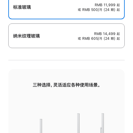
RMB 11,999
起
标准玻璃
或 RMB 500/月 (24 期) 起
RMB 14,499
起
纳米纹理玻璃
或 RMB 605/月 (24 期) 起
三种选择，灵活适应各种使用场景。
标