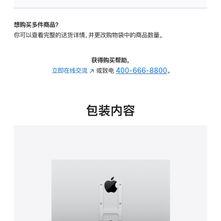
VESA
支
想购买多件商品？
架
你可以查看完整的送货详情，并更改购物袋中的商品数量。
转
换
器
获得购买帮助，
的
立即在线交流
(在
或致电
400-666-8800
。
分
新
期
窗
付
口
包装内容
款
中
选
打
项)
开)