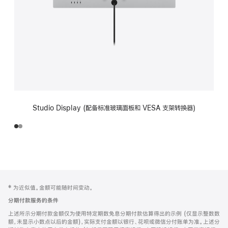
Studio Display (配备标准玻璃面板和 VESA 支架转换器)
网
脚
‡ 为近似值。金额可能随时间变动。
注
页
分期付款服务的条件
页
上述所示分期付款金额仅为使用特定期数免息分期付款估算得出的示例 (仅显示整数数
脚
额，未显示小数点以后的金额)，实际支付金额以银行、花呗或微信分付账单为准。上述分