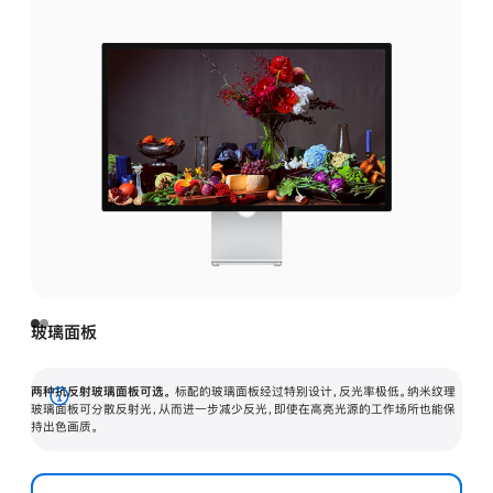
玻璃面板
两种抗反射玻璃面板可选。
标配的玻璃面板经过特别设计，反光率极低。纳米纹理
展
玻璃面板可分散反射光，从而进一步减少反光，即使在高亮光源的工作场所也能保
持出色画质。
开