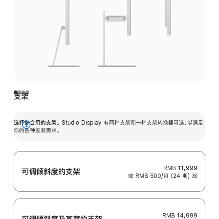
支架
选择你合用的支架。
Studio Display 有两种支架和一种支架转换器可选，以满足
展
你的各种安装需求。
开
RMB 11,999
可调倾斜度的支架
或 RMB 500/月 (24 期) 起
RMB 14,999
可调倾斜度及高‍度的支‍架