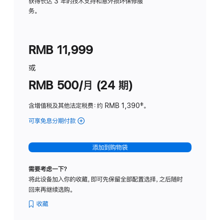
务
获得长达 3 年的技术支持和意外损坏保修服
务。
计
划
(适
RMB 11,999
用
于
或
Studio
RMB 500/月 (24 期)
Display
含增值税及其他法定税费
：约 RMB 1,390
脚
‡。
注
可享免息分期付款
(Studio
Display
-
添加到购物袋
标
准
需要考虑一下？
玻
将此设备加入你的收藏，即可先保留全部配置选择，之后随时
璃
回来再继续选购。
面
板
收藏
-