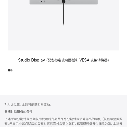
Studio Display (配备标准玻璃面板和 VESA 支架转换器)
网
脚
‡ 为近似值。金额可能随时间变动。
注
页
分期付款服务的条件
页
上述所示分期付款金额仅为使用特定期数免息分期付款估算得出的示例 (仅显示整数数
脚
额，未显示小数点以后的金额)，实际支付金额以银行、花呗或微信分付账单为准。上述分