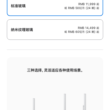
RMB 11,999
起
标准玻璃
或 RMB 500/月 (24 期) 起
RMB 14,499
起
纳米纹理玻璃
或 RMB 605/月 (24 期) 起
三种选择，灵活适应各种使用场景。
标