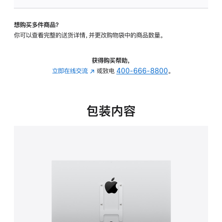
VESA
支
想购买多件商品？
架
你可以查看完整的送货详情，并更改购物袋中的商品数量。
转
换
器
获得购买帮助，
的
立即在线交流
(在
或致电
400-666-8800
。
分
新
期
窗
付
口
包装内容
款
中
选
打
项)
开)