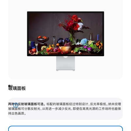
玻璃面板
两种抗反射玻璃面板可选。
标配的玻璃面板经过特别设计，反光率极低。纳米纹理
展
玻璃面板可分散反射光，从而进一步减少反光，即使在高亮光源的工作场所也能保
持出色画质。
开