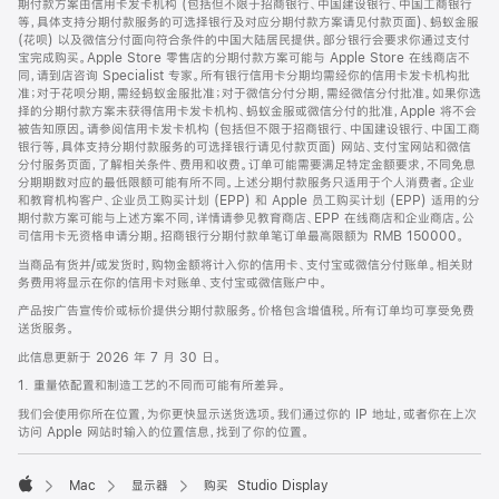
期付款方案由信用卡发卡机构 (包括但不限于招商银行、中国建设银行、中国工商银行
等，具体支持分期付款服务的可选择银行及对应分期付款方案请见付款页面)、蚂蚁金服
(花呗) 以及微信分付面向符合条件的中国大陆居民提供。部分银行会要求你通过支付
宝完成购买。Apple Store 零售店的分期付款方案可能与 Apple Store 在线商店不
同，请到店咨询 Specialist 专家。所有银行信用卡分期均需经你的信用卡发卡机构批
准；对于花呗分期，需经蚂蚁金服批准；对于微信分付分期，需经微信分付批准。如果你选
择的分期付款方案未获得信用卡发卡机构、蚂蚁金服或微信分付的批准，Apple 将不会
被告知原因。请参阅信用卡发卡机构 (包括但不限于招商银行、中国建设银行、中国工商
银行等，具体支持分期付款服务的可选择银行请见付款页面) 网站、支付宝网站和微信
分付服务页面，了解相关条件、费用和收费。订单可能需要满足特定金额要求，不同免息
分期期数对应的最低限额可能有所不同。上述分期付款服务只适用于个人消费者。企业
和教育机构客户、企业员工购买计划 (EPP) 和 Apple 员工购买计划 (EPP) 适用的分
期付款方案可能与上述方案不同，详情请参见教育商店、EPP 在线商店和企业商店。公
司信用卡无资格申请分期。招商银行分期付款单笔订单最高限额为 RMB 150000。
当商品有货并/或发货时，购物金额将计入你的信用卡、支付宝或微信分付账单。相关财
务费用将显示在你的信用卡对账单、支付宝或微信账户中。
产品按广告宣传价或标价提供分期付款服务。价格包含增值税。所有订单均可享受免费
送货服务。
此信息更新于 2026 年 7 月 30 日。
1. 重量依配置和制造工艺的不同而可能有所差异。
我们会使用你所在位置，为你更快显示送货选项。我们通过你的 IP 地址，或者你在上次
访问 Apple 网站时输入的位置信息，找到了你的位置。
Mac
显示器
购买 Studio Display