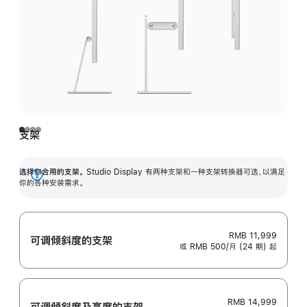
支架
选择你合用的支架。
Studio Display 有两种支架和一种支架转换器可选，以满足
展
你的各种安装需求。
开
RMB 11,999
可调倾斜度的支架
或 RMB 500/月 (24 期) 起
RMB 14,999
可调倾斜度及高‍度的支‍架