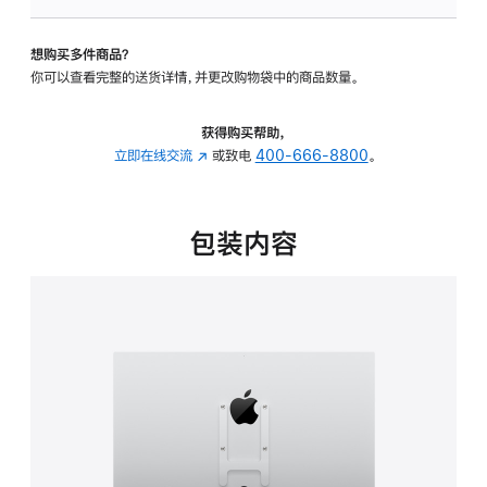
VESA
支
想购买多件商品？
架
你可以查看完整的送货详情，并更改购物袋中的商品数量。
转
换
器
获得购买帮助，
的
立即在线交流
(在
或致电
400-666-8800
。
分
新
期
窗
付
口
包装内容
款
中
选
打
项)
开)