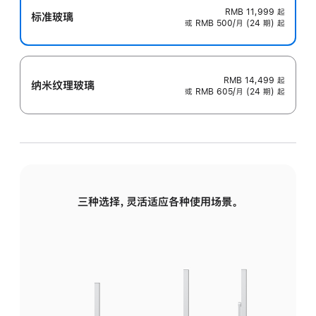
RMB 11,999
起
标准玻璃
或 RMB 500/月 (24 期) 起
RMB 14,499
起
纳米纹理玻璃
或 RMB 605/月 (24 期) 起
三种选择，灵活适应各种使用场景。
标