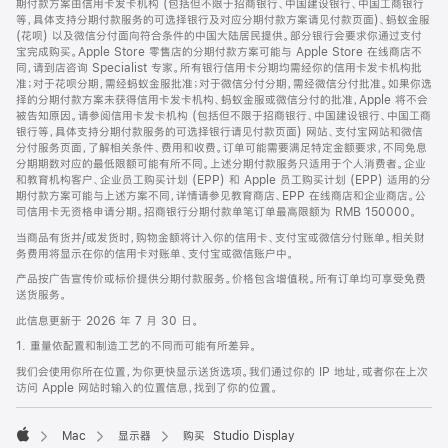
期付款方案由信用卡发卡机构 (包括但不限于招商银行、中国建设银行、中国工商银行
等，具体支持分期付款服务的可选择银行及对应分期付款方案请见付款页面)、蚂蚁金服
(花呗) 以及微信分付面向符合条件的中国大陆居民提供。部分银行会要求你通过支付
宝完成购买。Apple Store 零售店的分期付款方案可能与 Apple Store 在线商店不
同，请到店咨询 Specialist 专家。所有银行信用卡分期均需经你的信用卡发卡机构批
准；对于花呗分期，需经蚂蚁金服批准；对于微信分付分期，需经微信分付批准。如果你选
择的分期付款方案未获得信用卡发卡机构、蚂蚁金服或微信分付的批准，Apple 将不会
被告知原因。请参阅信用卡发卡机构 (包括但不限于招商银行、中国建设银行、中国工商
银行等，具体支持分期付款服务的可选择银行请见付款页面) 网站、支付宝网站和微信
分付服务页面，了解相关条件、费用和收费。订单可能需要满足特定金额要求，不同免息
分期期数对应的最低限额可能有所不同。上述分期付款服务只适用于个人消费者。企业
和教育机构客户、企业员工购买计划 (EPP) 和 Apple 员工购买计划 (EPP) 适用的分
期付款方案可能与上述方案不同，详情请参见教育商店、EPP 在线商店和企业商店。公
司信用卡无资格申请分期。招商银行分期付款单笔订单最高限额为 RMB 150000。
当商品有货并/或发货时，购物金额将计入你的信用卡、支付宝或微信分付账单。相关财
务费用将显示在你的信用卡对账单、支付宝或微信账户中。
产品按广告宣传价或标价提供分期付款服务。价格包含增值税。所有订单均可享受免费
送货服务。
此信息更新于 2026 年 7 月 30 日。
1. 重量依配置和制造工艺的不同而可能有所差异。
我们会使用你所在位置，为你更快显示送货选项。我们通过你的 IP 地址，或者你在上次
访问 Apple 网站时输入的位置信息，找到了你的位置。
Mac
显示器
购买 Studio Display