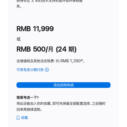
务
获得长达 3 年的技术支持和意外损坏保修服
务。
计
划
(适
RMB 11,999
用
于
或
Studio
RMB 500/月 (24 期)
Display
含增值税及其他法定税费
：约 RMB 1,390
脚
‡。
注
可享免息分期付款
(Studio
Display
-
添加到购物袋
标
准
需要考虑一下？
玻
将此设备加入你的收藏，即可先保留全部配置选择，之后随时
璃
回来再继续选购。
面
板
收藏
-