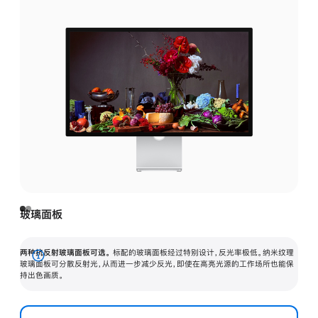
玻璃面板
两种抗反射玻璃面板可选。
标配的玻璃面板经过特别设计，反光率极低。纳米纹理
展
玻璃面板可分散反射光，从而进一步减少反光，即使在高亮光源的工作场所也能保
持出色画质。
开