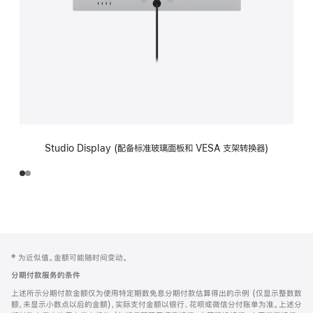
Studio Display (配备标准玻璃面板和 VESA 支架转换器)
网
脚
‡ 为近似值。金额可能随时间变动。
注
页
分期付款服务的条件
页
上述所示分期付款金额仅为使用特定期数免息分期付款估算得出的示例 (仅显示整数数
脚
额，未显示小数点以后的金额)，实际支付金额以银行、花呗或微信分付账单为准。上述分