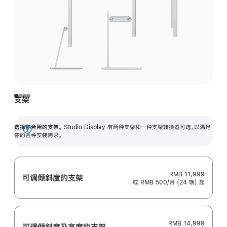
支架
选择你合用的支架。
Studio Display 有两种支架和一种支架转换器可选，以满足
展
你的各种安装需求。
开
RMB 11,999
可调倾斜度的支架
或 RMB 500/月 (24 期) 起
RMB 14,999
可调倾斜度及高‍度的支‍架