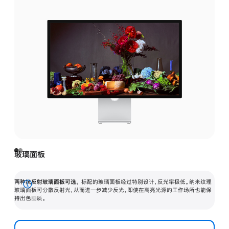
玻璃面板
两种抗反射玻璃面板可选。
标配的玻璃面板经过特别设计，反光率极低。纳米纹理
展
玻璃面板可分散反射光，从而进一步减少反光，即使在高亮光源的工作场所也能保
持出色画质。
开