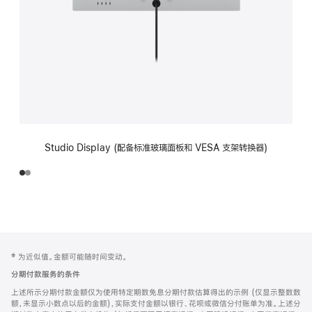
Studio Display (配备标准玻璃面板和 VESA 支架转换器)
网
脚
‡ 为近似值。金额可能随时间变动。
注
页
分期付款服务的条件
页
上述所示分期付款金额仅为使用特定期数免息分期付款估算得出的示例 (仅显示整数数
脚
额，未显示小数点以后的金额)，实际支付金额以银行、花呗或微信分付账单为准。上述分