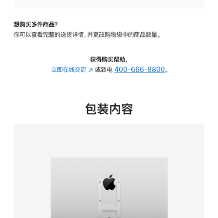
VESA
支
想购买多件商品？
架
你可以查看完整的送货详情，并更改购物袋中的商品数量。
转
换
器
获得购买帮助，
的
立即在线交流
(在
或致电
400-666-8800
。
分
新
期
窗
付
口
包装内容
款
中
选
打
项)
开)