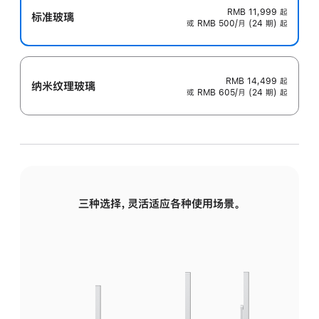
RMB 11,999
起
标准玻璃
或 RMB 500/月 (24 期) 起
RMB 14,499
起
纳米纹理玻璃
或 RMB 605/月 (24 期) 起
三种选择，灵活适应各种使用场景。
标