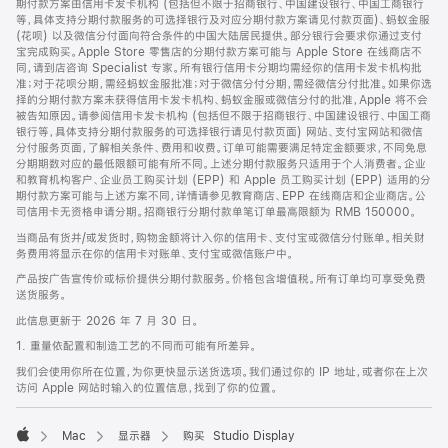
期付款方案由信用卡发卡机构 (包括但不限于招商银行、中国建设银行、中国工商银行
等，具体支持分期付款服务的可选择银行及对应分期付款方案请见付款页面)、蚂蚁金服
(花呗) 以及微信分付面向符合条件的中国大陆居民提供。部分银行会要求你通过支付
宝完成购买。Apple Store 零售店的分期付款方案可能与 Apple Store 在线商店不
同，请到店咨询 Specialist 专家。所有银行信用卡分期均需经你的信用卡发卡机构批
准；对于花呗分期，需经蚂蚁金服批准；对于微信分付分期，需经微信分付批准。如果你选
择的分期付款方案未获得信用卡发卡机构、蚂蚁金服或微信分付的批准，Apple 将不会
被告知原因。请参阅信用卡发卡机构 (包括但不限于招商银行、中国建设银行、中国工商
银行等，具体支持分期付款服务的可选择银行请见付款页面) 网站、支付宝网站和微信
分付服务页面，了解相关条件、费用和收费。订单可能需要满足特定金额要求，不同免息
分期期数对应的最低限额可能有所不同。上述分期付款服务只适用于个人消费者。企业
和教育机构客户、企业员工购买计划 (EPP) 和 Apple 员工购买计划 (EPP) 适用的分
期付款方案可能与上述方案不同，详情请参见教育商店、EPP 在线商店和企业商店。公
司信用卡无资格申请分期。招商银行分期付款单笔订单最高限额为 RMB 150000。
当商品有货并/或发货时，购物金额将计入你的信用卡、支付宝或微信分付账单。相关财
务费用将显示在你的信用卡对账单、支付宝或微信账户中。
产品按广告宣传价或标价提供分期付款服务。价格包含增值税。所有订单均可享受免费
送货服务。
此信息更新于 2026 年 7 月 30 日。
1. 重量依配置和制造工艺的不同而可能有所差异。
我们会使用你所在位置，为你更快显示送货选项。我们通过你的 IP 地址，或者你在上次
访问 Apple 网站时输入的位置信息，找到了你的位置。
Mac
显示器
购买 Studio Display