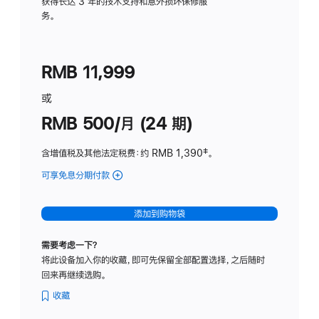
务
获得长达 3 年的技术支持和意外损坏保修服
务。
计
划
(适
RMB 11,999
用
于
或
Studio
RMB 500/月 (24 期)
Display
含增值税及其他法定税费
：约 RMB 1,390
脚
‡。
注
可享免息分期付款
(Studio
Display
-
添加到购物袋
标
准
需要考虑一下？
玻
将此设备加入你的收藏，即可先保留全部配置选择，之后随时
璃
回来再继续选购。
面
板
收藏
-