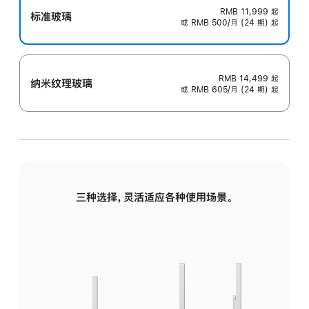
RMB 11,999
起
标准玻璃
或 RMB 500/月 (24 期) 起
RMB 14,499
起
纳米纹理玻璃
或 RMB 605/月 (24 期) 起
三种选择，灵活适应各种使用场景。
标