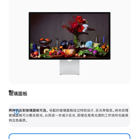
玻璃面板
两种抗反射玻璃面板可选。
标配的玻璃面板经过特别设计，反光率极低。纳米纹理
展
玻璃面板可分散反射光，从而进一步减少反光，即使在高亮光源的工作场所也能保
持出色画质。
开