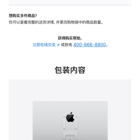
VESA
支
想购买多件商品？
架
你可以查看完整的送货详情，并更改购物袋中的商品数量。
转
换
器
获得购买帮助，
的
立即在线交流
(在
或致电
400-666-8800
。
分
新
期
窗
付
口
包装内容
款
中
选
打
项)
开)