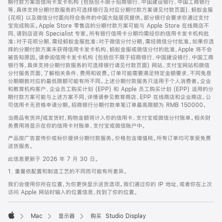
期付款方案由信用卡发卡机构 (包括但不限于招商银行、中国建设银行、中国工商银行
等，具体支持分期付款服务的可选择银行及对应分期付款方案请见付款页面)、蚂蚁金服
(花呗) 以及微信分付面向符合条件的中国大陆居民提供。部分银行会要求你通过支付
宝完成购买。Apple Store 零售店的分期付款方案可能与 Apple Store 在线商店不
同，请到店咨询 Specialist 专家。所有银行信用卡分期均需经你的信用卡发卡机构批
准；对于花呗分期，需经蚂蚁金服批准；对于微信分付分期，需经微信分付批准。如果你选
择的分期付款方案未获得信用卡发卡机构、蚂蚁金服或微信分付的批准，Apple 将不会
被告知原因。请参阅信用卡发卡机构 (包括但不限于招商银行、中国建设银行、中国工商
银行等，具体支持分期付款服务的可选择银行请见付款页面) 网站、支付宝网站和微信
分付服务页面，了解相关条件、费用和收费。订单可能需要满足特定金额要求，不同免息
分期期数对应的最低限额可能有所不同。上述分期付款服务只适用于个人消费者。企业
和教育机构客户、企业员工购买计划 (EPP) 和 Apple 员工购买计划 (EPP) 适用的分
期付款方案可能与上述方案不同，详情请参见教育商店、EPP 在线商店和企业商店。公
司信用卡无资格申请分期。招商银行分期付款单笔订单最高限额为 RMB 150000。
当商品有货并/或发货时，购物金额将计入你的信用卡、支付宝或微信分付账单。相关财
务费用将显示在你的信用卡对账单、支付宝或微信账户中。
产品按广告宣传价或标价提供分期付款服务。价格包含增值税。所有订单均可享受免费
送货服务。
此信息更新于 2026 年 7 月 30 日。
1. 重量依配置和制造工艺的不同而可能有所差异。
我们会使用你所在位置，为你更快显示送货选项。我们通过你的 IP 地址，或者你在上次
访问 Apple 网站时输入的位置信息，找到了你的位置。
Mac
显示器
购买 Studio Display