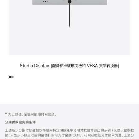
Studio Display (配备标准玻璃面板和 VESA 支架转换器)
网
脚
‡ 为近似值。金额可能随时间变动。
注
页
分期付款服务的条件
页
上述所示分期付款金额仅为使用特定期数免息分期付款估算得出的示例 (仅显示整数数
脚
额，未显示小数点以后的金额)，实际支付金额以银行、花呗或微信分付账单为准。上述分