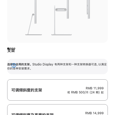
支架
选择你合用的支架。
Studio Display 有两种支架和一种支架转换器可选，以满足
展
你的各种安装需求。
开
RMB 11,999
可调倾斜度的支架
或 RMB 500/月 (24 期) 起
RMB 14,999
可调倾斜度及高‍度的支‍架