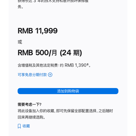
务
获得长达 3 年的技术支持和意外损坏保修服
务。
计
划
(适
RMB 11,999
用
于
或
Studio
RMB 500/月 (24 期)
Display
含增值税及其他法定税费
：约 RMB 1,390
脚
‡。
注
可享免息分期付款
(Studio
Display
-
添加到购物袋
标
准
需要考虑一下？
玻
将此设备加入你的收藏，即可先保留全部配置选择，之后随时
璃
回来再继续选购。
面
板
收藏
-