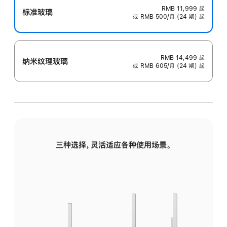
RMB 11,999
起
标准玻璃
或 RMB 500/月 (24 期) 起
RMB 14,499
起
纳米纹理玻璃
或 RMB 605/月 (24 期) 起
三种选择，灵活适应各种使用场景。
标