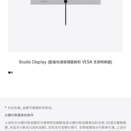
Studio Display (配备标准玻璃面板和 VESA 支架转换器)
网
脚
‡ 为近似值。金额可能随时间变动。
注
页
分期付款服务的条件
页
上述所示分期付款金额仅为使用特定期数免息分期付款估算得出的示例 (仅显示整数数
脚
额，未显示小数点以后的金额)，实际支付金额以银行、花呗或微信分付账单为准。上述分