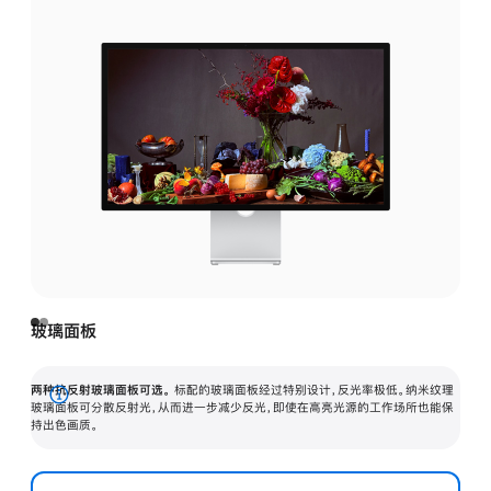
玻璃面板
两种抗反射玻璃面板可选。
标配的玻璃面板经过特别设计，反光率极低。纳米纹理
展
玻璃面板可分散反射光，从而进一步减少反光，即使在高亮光源的工作场所也能保
持出色画质。
开