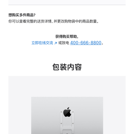
VESA
支
想购买多件商品？
架
你可以查看完整的送货详情，并更改购物袋中的商品数量。
转
换
器
获得购买帮助，
的
立即在线交流
(在
或致电
400-666-8800
。
分
新
期
窗
付
口
包装内容
款
中
选
打
项)
开)