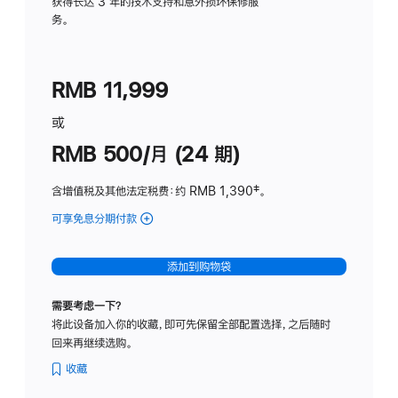
务
获得长达 3 年的技术支持和意外损坏保修服
务。
计
划
(适
RMB 11,999
用
于
或
Studio
RMB 500/月 (24 期)
Display
含增值税及其他法定税费
：约 RMB 1,390
脚
‡。
注
可享免息分期付款
(Studio
Display
-
添加到购物袋
标
准
需要考虑一下？
玻
将此设备加入你的收藏，即可先保留全部配置选择，之后随时
璃
回来再继续选购。
面
板
收藏
-