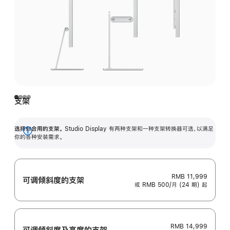
支架
选择你合用的支架。
Studio Display 有两种支架和一种支架转换器可选，以满足
展
你的各种安装需求。
开
RMB 11,999
可调倾斜度的支架
或 RMB 500/月 (24 期) 起
RMB 14,999
可调倾斜度及高‍度的支‍架