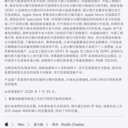
期付款方案由信用卡发卡机构 (包括但不限于招商银行、中国建设银行、中国工商银行
等，具体支持分期付款服务的可选择银行及对应分期付款方案请见付款页面)、蚂蚁金服
(花呗) 以及微信分付面向符合条件的中国大陆居民提供。部分银行会要求你通过支付
宝完成购买。Apple Store 零售店的分期付款方案可能与 Apple Store 在线商店不
同，请到店咨询 Specialist 专家。所有银行信用卡分期均需经你的信用卡发卡机构批
准；对于花呗分期，需经蚂蚁金服批准；对于微信分付分期，需经微信分付批准。如果你选
择的分期付款方案未获得信用卡发卡机构、蚂蚁金服或微信分付的批准，Apple 将不会
被告知原因。请参阅信用卡发卡机构 (包括但不限于招商银行、中国建设银行、中国工商
银行等，具体支持分期付款服务的可选择银行请见付款页面) 网站、支付宝网站和微信
分付服务页面，了解相关条件、费用和收费。订单可能需要满足特定金额要求，不同免息
分期期数对应的最低限额可能有所不同。上述分期付款服务只适用于个人消费者。企业
和教育机构客户、企业员工购买计划 (EPP) 和 Apple 员工购买计划 (EPP) 适用的分
期付款方案可能与上述方案不同，详情请参见教育商店、EPP 在线商店和企业商店。公
司信用卡无资格申请分期。招商银行分期付款单笔订单最高限额为 RMB 150000。
当商品有货并/或发货时，购物金额将计入你的信用卡、支付宝或微信分付账单。相关财
务费用将显示在你的信用卡对账单、支付宝或微信账户中。
产品按广告宣传价或标价提供分期付款服务。价格包含增值税。所有订单均可享受免费
送货服务。
此信息更新于 2026 年 7 月 30 日。
1. 重量依配置和制造工艺的不同而可能有所差异。
我们会使用你所在位置，为你更快显示送货选项。我们通过你的 IP 地址，或者你在上次
访问 Apple 网站时输入的位置信息，找到了你的位置。
Mac
显示器
购买 Studio Display