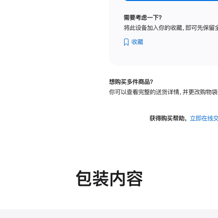
标
准
需要考虑一下？
玻
将此设备加入你的收藏，即可先保留
璃
面
收藏
板
-
VESA
想购买多件商品？
支
你可以查看完整的送货详情，并更改购物袋
架
转
换
获得购买帮助，
立即在线
器
的
分
期
付
包装内容
款
选
项)