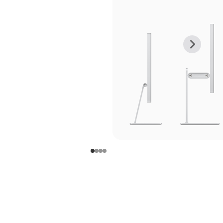
上
下
一
一
张
张
图
图
库
库
图
图
片
片
-
-
支
支
架
架