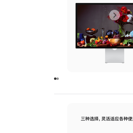
上
下
一
一
张
张
图
图
库
库
图
图
片
片
-
-
玻
玻
璃
璃
三种选择，灵活适应各种使
面
面
板
板