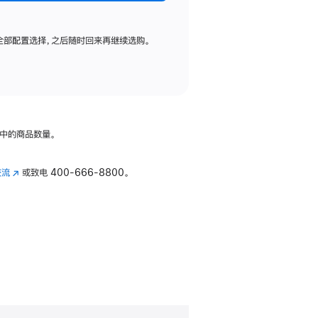
全部配置选择，之后随时回来再继续选购。
中的商品数量。
交流
(在
或致电
400-666-8800。
新
窗
口
中
打
开)