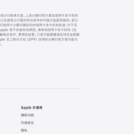
微信分付账单为准。上述分期付款方案由信用卡发卡机构
) 以及微信分付面向符合条件的中国大陆居民提供。部分
家。所有银行信用卡分期均需经你的信用卡发卡机构批准；对于花
ple 将不会被告知原因。请参阅信用卡发卡机构 (包
了解相关条件、费用和收费。订单可能需要满足特定金额要
e 员工购买计划 (EPP) 适用的分期付款方案可能与
。
Apple 价值观
辅助功能
环境责任
隐私