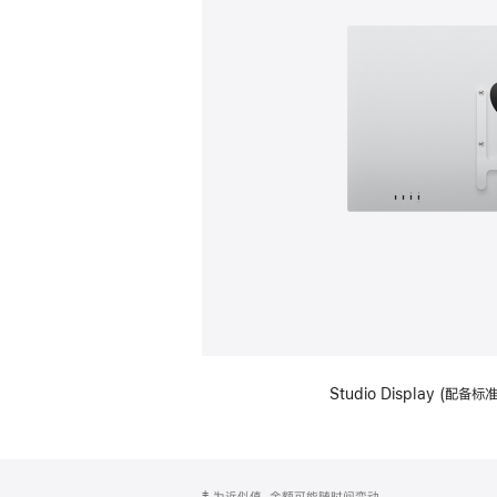
Studio Display (配
网
脚