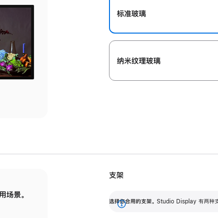
标准玻璃
纳米纹理玻璃
支架
用场景。
标配可调倾斜度的支架，提供 30 度的倾斜度
选
选择你合用的支架。
Studio Display
调节范围。
展