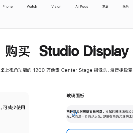
iPhone
Watch
Vision
AirPods
家居
娱乐
购买 Studio Display
桌上视角功能的 1200 万像素 Center Stage 摄像头、录音棚
玻璃面板
，可减少使用
纳米纹理玻璃面板可进一步减少反光，即使在
两种抗反射玻璃面板可选。
标配的玻璃面板经
。
有高亮光源的场所使用，也能保持出色画质。
展
光，从而进一步减少反光，即使在高亮光源的工
开