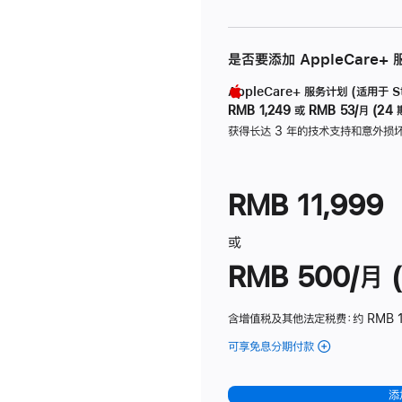
是否要添加 AppleCare+
AppleCare+ 服务计划 (适用于 Stu
RMB 1,249
或
RMB 53/月 (24 
获得长达 3 年的技术支持和意外损
RMB 11,999
或
RMB 500/月 (
含增值税及其他法定税费
：约 RMB 
可享免息分期付款
(Studio
Display
-
添