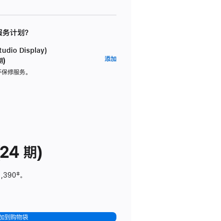
 服务计划？
dio Display)
AppleCare+
添加
期)
服
坏保修服务。
务
计
划
(适
用
于
24 期)
Studio
Display)
1,390
脚
‡。
注
加到购物袋