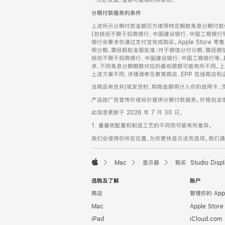
‡ 为近似值。金额可能随时间变动。
注
页
分期付款服务的条件
页
上述所示分期付款金额仅为使用特定期数免息分期付款估
脚
(包括但不限于招商银行、中国建设银行、中国工商银行
银行会要求你通过支付宝完成购买。Apple Store 零
呗分期，需经蚂蚁金服批准；对于微信分付分期，需经微信
括但不限于招商银行、中国建设银行、中国工商银行等，
求，不同免息分期期数对应的最低限额可能有所不同。上述分
上述方案不同，详情请参见教育商店、EPP 在线商店和
当商品有货并/或发货时，购物金额将计入你的信用卡、
产品按广告宣传价或标价提供分期付款服务。价格包含
此信息更新于 2026 年 7 月 30 日。
1. 重量依配置和制造工艺的不同而可能有所差异。
我们会使用你所在位置，为你更快显示送货选项。我们通过你
Mac
显示器
购买 Studio Displ
Apple
选购及了解
账户
商店
管理你的 App
Mac
Apple Stor
iPad
iCloud.com