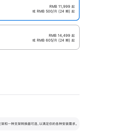
RMB 11,999
起
或 RMB 500/月 (24 期) 起
RMB 14,499
起
或 RMB 605/月 (24 期) 起
配可调倾斜度及高度的支架，额外增加 105
VESA 支架转换器
 有两种支架和一种支架转换器可选，以满足你的各种安装需求。
毫米的高度调节范围。
容的支架 (未随附)