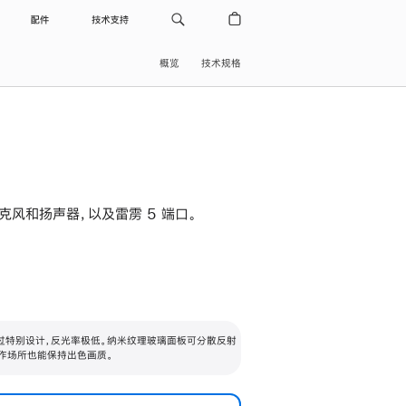
配件
技术支持
概览
技术规格
级麦克风和扬声器，以及雷雳 5 端口。
过特别设计，反光率极低。纳米纹理玻璃面板可分散反射
作场所也能保持出色画质。