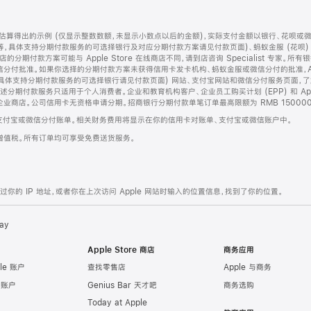
算得出的示例 (仅显示整数数额，未显示小数点以后的金额)，实际支付金额以银行、花呗或
等，具体支持分期付款服务的可选择银行及对应分期付款方案请见付款页面)、蚂蚁金服 (花呗
售店的分期付款方案可能与 Apple Store 在线商店不同，请到店咨询 Specialist 专
分付批准。如果你选择的分期付款方案未获得信用卡发卡机构、蚂蚁金服或微信分付的批准，Ap
具体支持分期付款服务的可选择银行请见付款页面) 网站、支付宝网站和微信分付服务页面，
期付款服务只适用于个人消费者。企业和教育机构客户、企业员工购买计划 (EPP) 和 Appl
企业商店。公司信用卡无资格申请分期。招商银行分期付款单笔订单最高限额为 RMB 150000
支付宝或微信分付账单。相关财务费用将显示在你的信用卡对账单、支付宝或微信账户中。
增值税。所有订单均可享受免费送货服务。
的 IP 地址，或者你在上次访问 Apple 网站时输入的位置信息，找到了你的位置。
ay
Apple Store 商店
商务应用
le 账户
查找零售店
Apple 与商务
e 账户
Genius Bar 天才吧
商务选购
Today at Apple