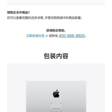
VESA
支
想购买多件商品？
架
你可以查看完整的送货详情，并更改购物袋中的商品数量。
转
换
器
获得购买帮助，
的
立即在线交流
(在
或致电
400-666-8800
。
分
新
期
窗
付
口
包装内容
款
中
选
打
项)
开)