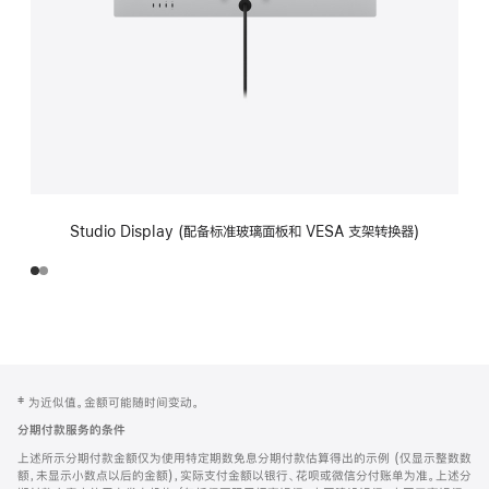
Studio Display (配备标准玻璃面板和 VESA 支架转换器)
网
脚
‡ 为近似值。金额可能随时间变动。
注
页
分期付款服务的条件
页
上述所示分期付款金额仅为使用特定期数免息分期付款估算得出的示例 (仅显示整数数
脚
额，未显示小数点以后的金额)，实际支付金额以银行、花呗或微信分付账单为准。上述分