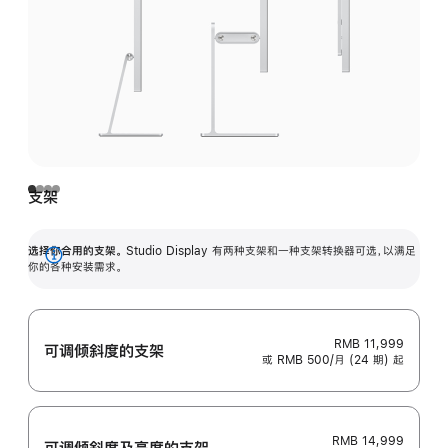
支架
选择你合用的支架。
Studio Display 有两种支架和一种支架转换器可选，以满足
展
你的各种安装需求。
开
RMB 11,999
可调倾斜度的支架
或 RMB 500/月 (24 期) 起
RMB 14,999
可调倾斜度及高‍度的支‍架