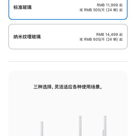
RMB 11,999
起
标准玻璃
或 RMB 500/月 (24 期) 起
RMB 14,499
起
纳米纹理玻璃
或 RMB 605/月 (24 期) 起
三种选择，灵活适应各种使用场景。
标