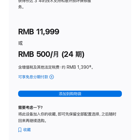
务
获得长达 3 年的技术支持和意外损坏保修服
务。
计
划
(适
RMB 11,999
用
于
或
Studio
RMB 500/月 (24 期)
Display
含增值税及其他法定税费
：约 RMB 1,390
脚
‡。
注
可享免息分期付款
(Studio
Display
-
添加到购物袋
标
准
需要考虑一下？
玻
将此设备加入你的收藏，即可先保留全部配置选择，之后随时
璃
回来再继续选购。
面
板
收藏
-