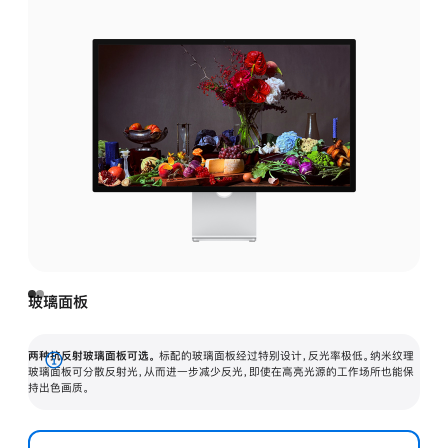
玻璃面板
两种抗反射玻璃面板可选。
标配的玻璃面板经过特别设计，反光率极低。纳米纹理
展
玻璃面板可分散反射光，从而进一步减少反光，即使在高亮光源的工作场所也能保
持出色画质。
开