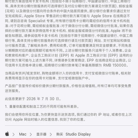
期付款方案由信用卡发卡机构 (包括但不限于招商银行、中国建设银行、中国工商银行
等，具体支持分期付款服务的可选择银行及对应分期付款方案请见付款页面)、蚂蚁金服
(花呗) 以及微信分付面向符合条件的中国大陆居民提供。部分银行会要求你通过支付
宝完成购买。Apple Store 零售店的分期付款方案可能与 Apple Store 在线商店不
同，请到店咨询 Specialist 专家。所有银行信用卡分期均需经你的信用卡发卡机构批
准；对于花呗分期，需经蚂蚁金服批准；对于微信分付分期，需经微信分付批准。如果你选
择的分期付款方案未获得信用卡发卡机构、蚂蚁金服或微信分付的批准，Apple 将不会
被告知原因。请参阅信用卡发卡机构 (包括但不限于招商银行、中国建设银行、中国工商
银行等，具体支持分期付款服务的可选择银行请见付款页面) 网站、支付宝网站和微信
分付服务页面，了解相关条件、费用和收费。订单可能需要满足特定金额要求，不同免息
分期期数对应的最低限额可能有所不同。上述分期付款服务只适用于个人消费者。企业
和教育机构客户、企业员工购买计划 (EPP) 和 Apple 员工购买计划 (EPP) 适用的分
期付款方案可能与上述方案不同，详情请参见教育商店、EPP 在线商店和企业商店。公
司信用卡无资格申请分期。招商银行分期付款单笔订单最高限额为 RMB 150000。
当商品有货并/或发货时，购物金额将计入你的信用卡、支付宝或微信分付账单。相关财
务费用将显示在你的信用卡对账单、支付宝或微信账户中。
产品按广告宣传价或标价提供分期付款服务。价格包含增值税。所有订单均可享受免费
送货服务。
此信息更新于 2026 年 7 月 30 日。
1. 重量依配置和制造工艺的不同而可能有所差异。
我们会使用你所在位置，为你更快显示送货选项。我们通过你的 IP 地址，或者你在上次
访问 Apple 网站时输入的位置信息，找到了你的位置。
Mac
显示器
购买 Studio Display