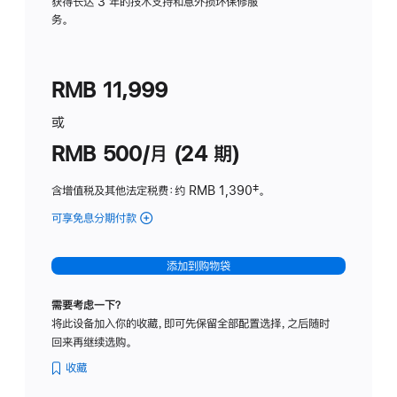
务
获得长达 3 年的技术支持和意外损坏保修服
务。
计
划
(适
RMB 11,999
用
于
或
Studio
RMB 500/月 (24 期)
Display
含增值税及其他法定税费
：约 RMB 1,390
脚
‡。
注
可享免息分期付款
(Studio
Display
-
添加到购物袋
标
准
需要考虑一下？
玻
将此设备加入你的收藏，即可先保留全部配置选择，之后随时
璃
回来再继续选购。
面
板
收藏
-