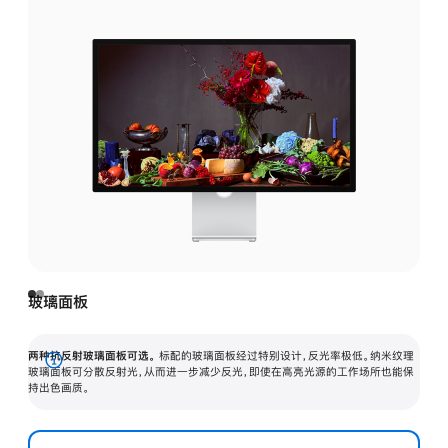
玻璃面板
两种抗反射玻璃面板可选。
标配的玻璃面板经过特别设计，反光率极低。纳米纹理
展
玻璃面板可分散反射光，从而进一步减少反光，即使在高亮光源的工作场所也能保
持出色画质。
开