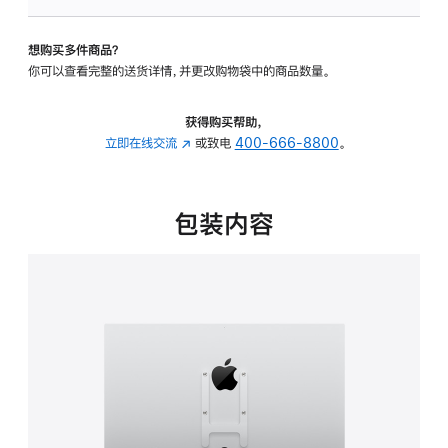
VESA
支
想购买多件商品？
架
你可以查看完整的送货详情，并更改购物袋中的商品数量。
转
换
器
获得购买帮助，
的
立即在线交流
(在
或致电
400-666-8800
。
分
新
期
窗
付
口
包装内容
款
中
选
打
项)
开)