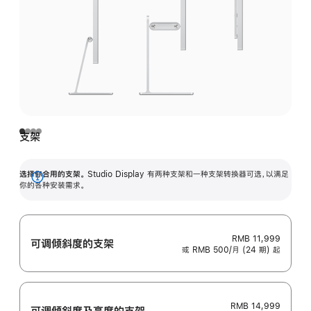
支架
选择你合用的支架。
Studio Display 有两种支架和一种支架转换器可选，以满足
展
你的各种安装需求。
开
RMB 11,999
可调倾斜度的支架
或 RMB 500/月 (24 期) 起
RMB 14,999
可调倾斜度及高‍度的支‍架