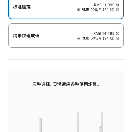
RMB 11,999
起
标准玻璃
或 RMB 500/月 (24 期) 起
RMB 14,499
起
纳米纹理玻璃
或 RMB 605/月 (24 期) 起
三种选择，灵活适应各种使用场景。
标