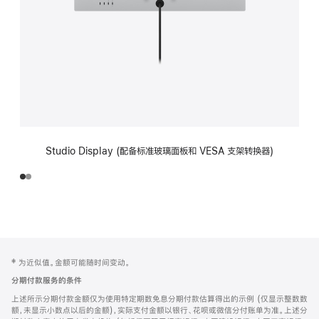
Studio Display (配备标准玻璃面板和 VESA 支架转换器)
网
脚
‡ 为近似值。金额可能随时间变动。
注
页
分期付款服务的条件
页
上述所示分期付款金额仅为使用特定期数免息分期付款估算得出的示例 (仅显示整数数
脚
额，未显示小数点以后的金额)，实际支付金额以银行、花呗或微信分付账单为准。上述分