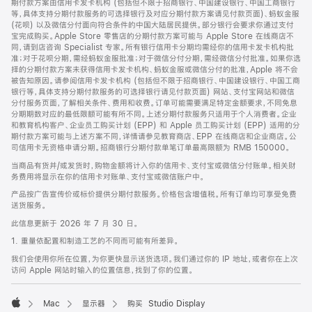
期付款方案由信用卡发卡机构 (包括但不限于招商银行、中国建设银行、中国工商银行
等，具体支持分期付款服务的可选择银行及对应分期付款方案请见付款页面)、蚂蚁金服
(花呗) 以及微信分付面向符合条件的中国大陆居民提供。部分银行会要求你通过支付
宝完成购买。Apple Store 零售店的分期付款方案可能与 Apple Store 在线商店不
同，请到店咨询 Specialist 专家。所有银行信用卡分期均需经你的信用卡发卡机构批
准；对于花呗分期，需经蚂蚁金服批准；对于微信分付分期，需经微信分付批准。如果你选
择的分期付款方案未获得信用卡发卡机构、蚂蚁金服或微信分付的批准，Apple 将不会
被告知原因。请参阅信用卡发卡机构 (包括但不限于招商银行、中国建设银行、中国工商
银行等，具体支持分期付款服务的可选择银行请见付款页面) 网站、支付宝网站和微信
分付服务页面，了解相关条件、费用和收费。订单可能需要满足特定金额要求，不同免息
分期期数对应的最低限额可能有所不同。上述分期付款服务只适用于个人消费者。企业
和教育机构客户、企业员工购买计划 (EPP) 和 Apple 员工购买计划 (EPP) 适用的分
期付款方案可能与上述方案不同，详情请参见教育商店、EPP 在线商店和企业商店。公
司信用卡无资格申请分期。招商银行分期付款单笔订单最高限额为 RMB 150000。
当商品有货并/或发货时，购物金额将计入你的信用卡、支付宝或微信分付账单。相关财
务费用将显示在你的信用卡对账单、支付宝或微信账户中。
产品按广告宣传价或标价提供分期付款服务。价格包含增值税。所有订单均可享受免费
送货服务。
此信息更新于 2026 年 7 月 30 日。
1. 重量依配置和制造工艺的不同而可能有所差异。
我们会使用你所在位置，为你更快显示送货选项。我们通过你的 IP 地址，或者你在上次
访问 Apple 网站时输入的位置信息，找到了你的位置。
Mac
显示器
购买 Studio Display