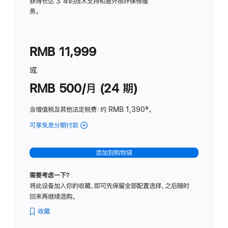
务
获得长达 3 年的技术支持和意外损坏保修服
务。
计
划
(适
RMB 11,999
用
于
或
Studio
RMB 500/月 (24 期)
Display
含增值税及其他法定税费
：约 RMB 1,390
脚
‡。
注
可享免息分期付款
(Studio
Display
-
添加到购物袋
标
准
需要考虑一下？
玻
将此设备加入你的收藏，即可先保留全部配置选择，之后随时
璃
回来再继续选购。
面
板
收藏
-