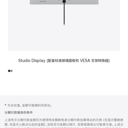
Studio Display (配备标准玻璃面板和 VESA 支架转换器)
网
脚
‡ 为近似值。金额可能随时间变动。
注
页
分期付款服务的条件
页
上述所示分期付款金额仅为使用特定期数免息分期付款估算得出的示例 (仅显示整数数
脚
额，未显示小数点以后的金额)，实际支付金额以银行、花呗或微信分付账单为准。上述分