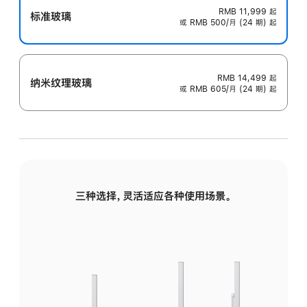
RMB 11,999
起
标准玻璃
或 RMB 500/月 (24 期) 起
RMB 14,499
起
纳米纹理玻璃
或 RMB 605/月 (24 期) 起
三种选择，灵活适应各种使用场景。
标