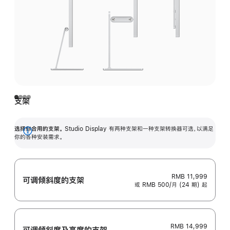
支架
选择你合用的支架。
Studio Display 有两种支架和一种支架转换器可选，以满足
展
你的各种安装需求。
开
RMB 11,999
可调倾斜度的支架
或 RMB 500/月 (24 期) 起
RMB 14,999
可调倾斜度及高‍度的支‍架