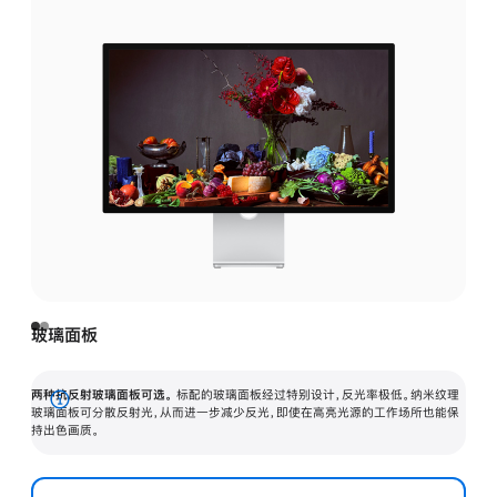
玻璃面板
两种抗反射玻璃面板可选。
标配的玻璃面板经过特别设计，反光率极低。纳米纹理
展
玻璃面板可分散反射光，从而进一步减少反光，即使在高亮光源的工作场所也能保
持出色画质。
开