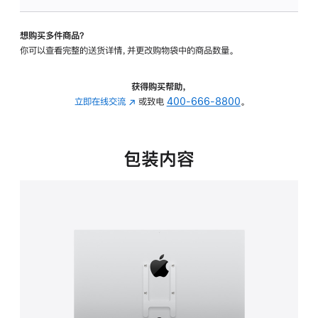
VESA
支
想购买多件商品？
架
你可以查看完整的送货详情，并更改购物袋中的商品数量。
转
换
器
获得购买帮助，
的
立即在线交流
(在
或致电
400-666-8800
。
分
新
期
窗
付
口
包装内容
款
中
选
打
项)
开)