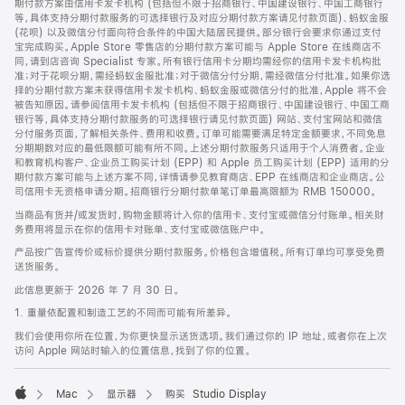
期付款方案由信用卡发卡机构 (包括但不限于招商银行、中国建设银行、中国工商银行
等，具体支持分期付款服务的可选择银行及对应分期付款方案请见付款页面)、蚂蚁金服
(花呗) 以及微信分付面向符合条件的中国大陆居民提供。部分银行会要求你通过支付
宝完成购买。Apple Store 零售店的分期付款方案可能与 Apple Store 在线商店不
同，请到店咨询 Specialist 专家。所有银行信用卡分期均需经你的信用卡发卡机构批
准；对于花呗分期，需经蚂蚁金服批准；对于微信分付分期，需经微信分付批准。如果你选
择的分期付款方案未获得信用卡发卡机构、蚂蚁金服或微信分付的批准，Apple 将不会
被告知原因。请参阅信用卡发卡机构 (包括但不限于招商银行、中国建设银行、中国工商
银行等，具体支持分期付款服务的可选择银行请见付款页面) 网站、支付宝网站和微信
分付服务页面，了解相关条件、费用和收费。订单可能需要满足特定金额要求，不同免息
分期期数对应的最低限额可能有所不同。上述分期付款服务只适用于个人消费者。企业
和教育机构客户、企业员工购买计划 (EPP) 和 Apple 员工购买计划 (EPP) 适用的分
期付款方案可能与上述方案不同，详情请参见教育商店、EPP 在线商店和企业商店。公
司信用卡无资格申请分期。招商银行分期付款单笔订单最高限额为 RMB 150000。
当商品有货并/或发货时，购物金额将计入你的信用卡、支付宝或微信分付账单。相关财
务费用将显示在你的信用卡对账单、支付宝或微信账户中。
产品按广告宣传价或标价提供分期付款服务。价格包含增值税。所有订单均可享受免费
送货服务。
此信息更新于 2026 年 7 月 30 日。
1. 重量依配置和制造工艺的不同而可能有所差异。
我们会使用你所在位置，为你更快显示送货选项。我们通过你的 IP 地址，或者你在上次
访问 Apple 网站时输入的位置信息，找到了你的位置。
Mac
显示器
购买 Studio Display