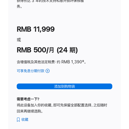
务
获得长达 3 年的技术支持和意外损坏保修服
务。
计
划
(适
RMB 11,999
用
于
或
Studio
RMB 500/月 (24 期)
Display
含增值税及其他法定税费
：约 RMB 1,390
脚
‡。
注
可享免息分期付款
(Studio
Display
-
添加到购物袋
标
准
需要考虑一下？
玻
将此设备加入你的收藏，即可先保留全部配置选择，之后随时
璃
回来再继续选购。
面
板
收藏
-