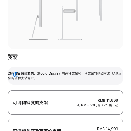
支架
选择你合用的支架。
Studio Display 有两种支架和一种支架转换器可选，以满足
展
你的各种安装需求。
开
RMB 11,999
可调倾斜度的支架
或 RMB 500/月 (24 期) 起
RMB 14,999
可调倾斜度及高‍度的支‍架