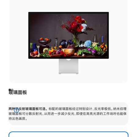
玻璃面板
两种抗反射玻璃面板可选。
标配的玻璃面板经过特别设计，反光率极低。纳米纹理
展
玻璃面板可分散反射光，从而进一步减少反光，即使在高亮光源的工作场所也能保
持出色画质。
开