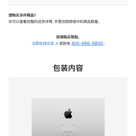
VESA
支
想购买多件商品？
架
你可以查看完整的送货详情，并更改购物袋中的商品数量。
转
换
器
获得购买帮助，
的
立即在线交流
(在
或致电
400-666-8800
。
分
新
期
窗
付
口
包装内容
款
中
选
打
项)
开)