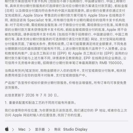
期付款方案由信用卡发卡机构 (包括但不限于招商银行、中国建设银行、中国工商银行
等，具体支持分期付款服务的可选择银行及对应分期付款方案请见付款页面)、蚂蚁金服
(花呗) 以及微信分付面向符合条件的中国大陆居民提供。部分银行会要求你通过支付
宝完成购买。Apple Store 零售店的分期付款方案可能与 Apple Store 在线商店不
同，请到店咨询 Specialist 专家。所有银行信用卡分期均需经你的信用卡发卡机构批
准；对于花呗分期，需经蚂蚁金服批准；对于微信分付分期，需经微信分付批准。如果你选
择的分期付款方案未获得信用卡发卡机构、蚂蚁金服或微信分付的批准，Apple 将不会
被告知原因。请参阅信用卡发卡机构 (包括但不限于招商银行、中国建设银行、中国工商
银行等，具体支持分期付款服务的可选择银行请见付款页面) 网站、支付宝网站和微信
分付服务页面，了解相关条件、费用和收费。订单可能需要满足特定金额要求，不同免息
分期期数对应的最低限额可能有所不同。上述分期付款服务只适用于个人消费者。企业
和教育机构客户、企业员工购买计划 (EPP) 和 Apple 员工购买计划 (EPP) 适用的分
期付款方案可能与上述方案不同，详情请参见教育商店、EPP 在线商店和企业商店。公
司信用卡无资格申请分期。招商银行分期付款单笔订单最高限额为 RMB 150000。
当商品有货并/或发货时，购物金额将计入你的信用卡、支付宝或微信分付账单。相关财
务费用将显示在你的信用卡对账单、支付宝或微信账户中。
产品按广告宣传价或标价提供分期付款服务。价格包含增值税。所有订单均可享受免费
送货服务。
此信息更新于 2026 年 7 月 30 日。
1. 重量依配置和制造工艺的不同而可能有所差异。
我们会使用你所在位置，为你更快显示送货选项。我们通过你的 IP 地址，或者你在上次
访问 Apple 网站时输入的位置信息，找到了你的位置。
Mac
显示器
购买 Studio Display