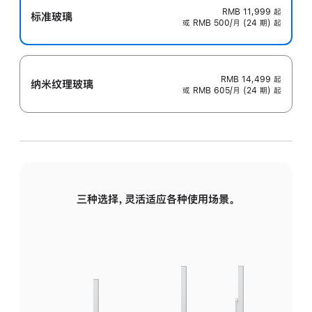
RMB 11,999
起
标准玻璃
或 RMB 500/月 (24 期) 起
RMB 14,499
起
纳米纹理玻璃
或 RMB 605/月 (24 期) 起
三种选择，灵活适应各种使用场景。
标