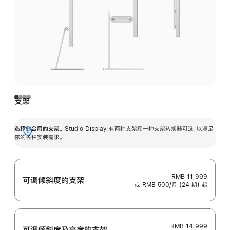
支架
选择你合用的支架。
Studio Display 有两种支架和一种支架转换器可选，以满足
展
你的各种安装需求。
开
RMB 11,999
可调倾斜度的支架
或 RMB 500/月 (24 期) 起
RMB 14,999
可调倾斜度及高‍度的支‍架