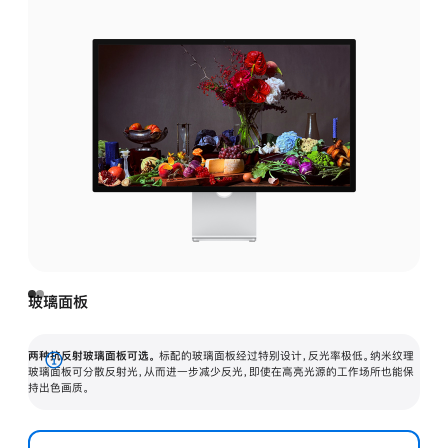
玻璃面板
两种抗反射玻璃面板可选。
标配的玻璃面板经过特别设计，反光率极低。纳米纹理
展
玻璃面板可分散反射光，从而进一步减少反光，即使在高亮光源的工作场所也能保
持出色画质。
开