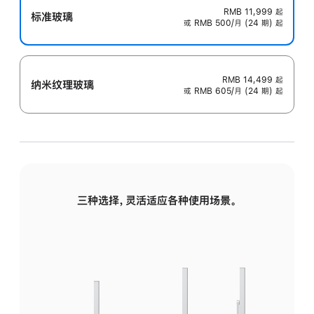
RMB 11,999
起
标准玻璃
或 RMB 500/月 (24 期) 起
RMB 14,499
起
纳米纹理玻璃
或 RMB 605/月 (24 期) 起
三种选择，灵活适应各种使用场景。
标