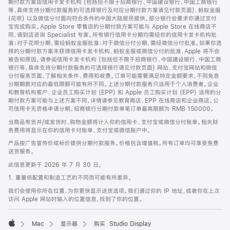
期付款方案由信用卡发卡机构 (包括但不限于招商银行、中国建设银行、中国工商银行
等，具体支持分期付款服务的可选择银行及对应分期付款方案请见付款页面)、蚂蚁金服
(花呗) 以及微信分付面向符合条件的中国大陆居民提供。部分银行会要求你通过支付
宝完成购买。Apple Store 零售店的分期付款方案可能与 Apple Store 在线商店不
同，请到店咨询 Specialist 专家。所有银行信用卡分期均需经你的信用卡发卡机构批
准；对于花呗分期，需经蚂蚁金服批准；对于微信分付分期，需经微信分付批准。如果你选
择的分期付款方案未获得信用卡发卡机构、蚂蚁金服或微信分付的批准，Apple 将不会
被告知原因。请参阅信用卡发卡机构 (包括但不限于招商银行、中国建设银行、中国工商
银行等，具体支持分期付款服务的可选择银行请见付款页面) 网站、支付宝网站和微信
分付服务页面，了解相关条件、费用和收费。订单可能需要满足特定金额要求，不同免息
分期期数对应的最低限额可能有所不同。上述分期付款服务只适用于个人消费者。企业
和教育机构客户、企业员工购买计划 (EPP) 和 Apple 员工购买计划 (EPP) 适用的分
期付款方案可能与上述方案不同，详情请参见教育商店、EPP 在线商店和企业商店。公
司信用卡无资格申请分期。招商银行分期付款单笔订单最高限额为 RMB 150000。
当商品有货并/或发货时，购物金额将计入你的信用卡、支付宝或微信分付账单。相关财
务费用将显示在你的信用卡对账单、支付宝或微信账户中。
产品按广告宣传价或标价提供分期付款服务。价格包含增值税。所有订单均可享受免费
送货服务。
此信息更新于 2026 年 7 月 30 日。
1. 重量依配置和制造工艺的不同而可能有所差异。
我们会使用你所在位置，为你更快显示送货选项。我们通过你的 IP 地址，或者你在上次
访问 Apple 网站时输入的位置信息，找到了你的位置。
Mac
显示器
购买 Studio Display