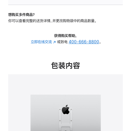
VESA
支
想购买多件商品？
架
你可以查看完整的送货详情，并更改购物袋中的商品数量。
转
换
器
获得购买帮助，
的
立即在线交流
(在
或致电
400-666-8800
。
分
新
期
窗
付
口
包装内容
款
中
选
打
项)
开)