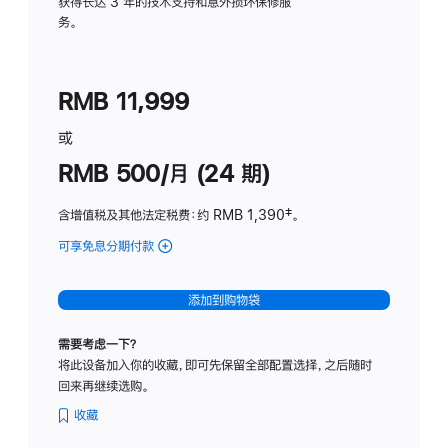
务
获得长达 3 年的技术支持和意外损坏保修服
务。
计
划
(适
RMB 11,999
用
于
或
Studio
RMB 500/月 (24 期)
Display
含增值税及其他法定税费
：约 RMB 1,390
脚
‡。
注
可享免息分期付款
(Studio
Display
-
添加到购物袋
标
准
需要考虑一下？
玻
将此设备加入你的收藏，即可先保留全部配置选择，之后随时
璃
回来再继续选购。
面
板
收藏
-