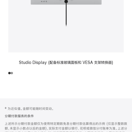
Studio Display (配备标准玻璃面板和 VESA 支架转换器)
网
脚
‡ 为近似值。金额可能随时间变动。
注
页
分期付款服务的条件
页
上述所示分期付款金额仅为使用特定期数免息分期付款估算得出的示例 (仅显示整数数
脚
额，未显示小数点以后的金额)，实际支付金额以银行、花呗或微信分付账单为准。上述分