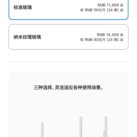
RMB 11,999
起
标准玻璃
或 RMB 500/月 (24 期) 起
RMB 14,499
起
纳米纹理玻璃
或 RMB 605/月 (24 期) 起
三种选择，灵活适应各种使用场景。
标