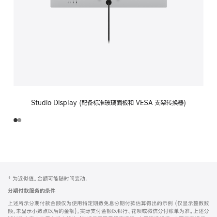
Studio Display (配备标准玻璃面板和 VESA 支架转换器)
网
脚
‡ 为近似值。金额可能随时间变动。
注
页
分期付款服务的条件
页
上述所示分期付款金额仅为使用特定期数免息分期付款估算得出的示例 (仅显示整数数
脚
额，未显示小数点以后的金额)，实际支付金额以银行、花呗或微信分付账单为准。上述分