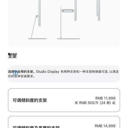
支架
选择你合用的支架。
Studio Display 有两种支架和一种支架转换器可选，以满足
展
你的各种安装需求。
开
RMB 11,999
可调倾斜度的支架
或 RMB 500/月 (24 期) 起
RMB 14,999
可调倾斜度及高‍度的支‍架