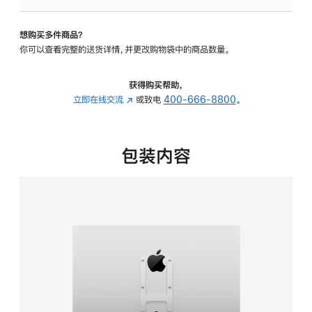
VESA
支
想购买多件商品？
架
你可以查看完整的送货详情，并更改购物袋中的商品数量。
转
换
器
获得购买帮助，
的
立即在线交流
(在
或致电
400-666-8800
。
分
新
期
窗
付
口
包装内容
款
中
选
打
项)
开)