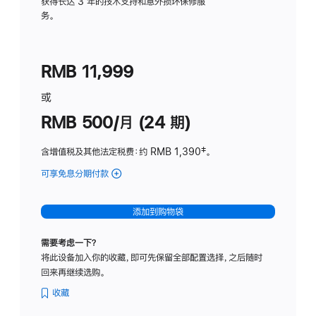
务
获得长达 3 年的技术支持和意外损坏保修服
务。
计
划
(适
RMB 11,999
用
于
或
Studio
RMB 500/月 (24 期)
Display
含增值税及其他法定税费
：约 RMB 1,390
脚
‡。
注
可享免息分期付款
(Studio
Display
-
添加到购物袋
标
准
需要考虑一下？
玻
将此设备加入你的收藏，即可先保留全部配置选择，之后随时
璃
回来再继续选购。
面
板
收藏
-