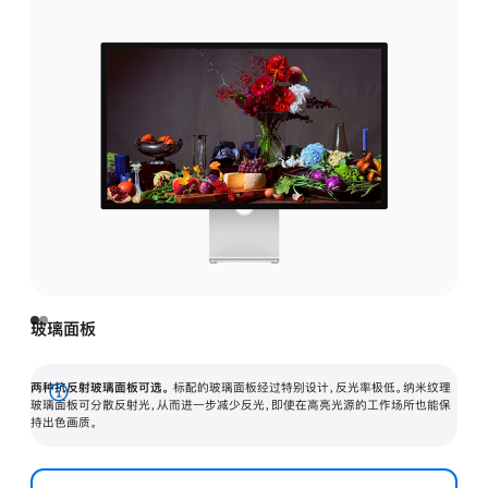
玻璃面板
两种抗反射玻璃面板可选。
标配的玻璃面板经过特别设计，反光率极低。纳米纹理
展
玻璃面板可分散反射光，从而进一步减少反光，即使在高亮光源的工作场所也能保
持出色画质。
开