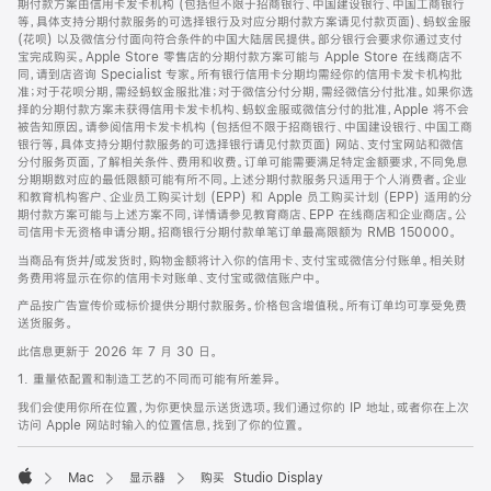
期付款方案由信用卡发卡机构 (包括但不限于招商银行、中国建设银行、中国工商银行
等，具体支持分期付款服务的可选择银行及对应分期付款方案请见付款页面)、蚂蚁金服
(花呗) 以及微信分付面向符合条件的中国大陆居民提供。部分银行会要求你通过支付
宝完成购买。Apple Store 零售店的分期付款方案可能与 Apple Store 在线商店不
同，请到店咨询 Specialist 专家。所有银行信用卡分期均需经你的信用卡发卡机构批
准；对于花呗分期，需经蚂蚁金服批准；对于微信分付分期，需经微信分付批准。如果你选
择的分期付款方案未获得信用卡发卡机构、蚂蚁金服或微信分付的批准，Apple 将不会
被告知原因。请参阅信用卡发卡机构 (包括但不限于招商银行、中国建设银行、中国工商
银行等，具体支持分期付款服务的可选择银行请见付款页面) 网站、支付宝网站和微信
分付服务页面，了解相关条件、费用和收费。订单可能需要满足特定金额要求，不同免息
分期期数对应的最低限额可能有所不同。上述分期付款服务只适用于个人消费者。企业
和教育机构客户、企业员工购买计划 (EPP) 和 Apple 员工购买计划 (EPP) 适用的分
期付款方案可能与上述方案不同，详情请参见教育商店、EPP 在线商店和企业商店。公
司信用卡无资格申请分期。招商银行分期付款单笔订单最高限额为 RMB 150000。
当商品有货并/或发货时，购物金额将计入你的信用卡、支付宝或微信分付账单。相关财
务费用将显示在你的信用卡对账单、支付宝或微信账户中。
产品按广告宣传价或标价提供分期付款服务。价格包含增值税。所有订单均可享受免费
送货服务。
此信息更新于 2026 年 7 月 30 日。
1. 重量依配置和制造工艺的不同而可能有所差异。
我们会使用你所在位置，为你更快显示送货选项。我们通过你的 IP 地址，或者你在上次
访问 Apple 网站时输入的位置信息，找到了你的位置。
Mac
显示器
购买 Studio Display