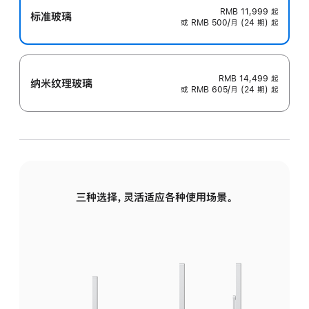
RMB 11,999
起
标准玻璃
或 RMB 500/月 (24 期) 起
RMB 14,499
起
纳米纹理玻璃
或 RMB 605/月 (24 期) 起
三种选择，灵活适应各种使用场景。
标