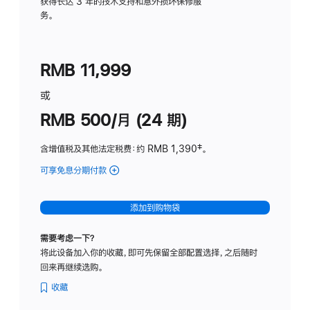
务
获得长达 3 年的技术支持和意外损坏保修服
务。
计
划
(适
RMB 11,999
用
于
或
Studio
RMB 500/月 (24 期)
Display
含增值税及其他法定税费
：约 RMB 1,390
脚
‡。
注
可享免息分期付款
(Studio
Display
-
添加到购物袋
标
准
需要考虑一下？
玻
将此设备加入你的收藏，即可先保留全部配置选择，之后随时
璃
回来再继续选购。
面
板
收藏
-