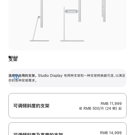
支架
选择你合用的支架。
Studio Display 有两种支架和一种支架转换器可选，以满足
展
你的各种安装需求。
开
RMB 11,999
可调倾斜度的支架
或 RMB 500/月 (24 期) 起
RMB 14,999
可调倾斜度及高‍度的支‍架