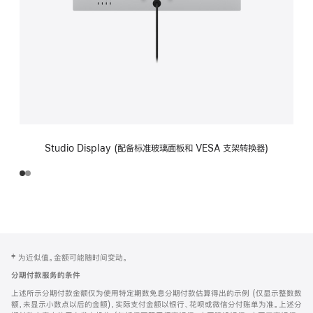
Studio Display (配备标准玻璃面板和 VESA 支架转换器)
网
脚
‡ 为近似值。金额可能随时间变动。
注
页
分期付款服务的条件
页
上述所示分期付款金额仅为使用特定期数免息分期付款估算得出的示例 (仅显示整数数
脚
额，未显示小数点以后的金额)，实际支付金额以银行、花呗或微信分付账单为准。上述分