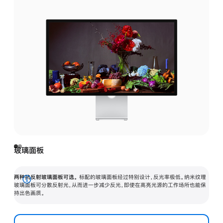
玻璃面板
两种抗反射玻璃面板可选。
标配的玻璃面板经过特别设计，反光率极低。纳米纹理
展
玻璃面板可分散反射光，从而进一步减少反光，即使在高亮光源的工作场所也能保
持出色画质。
开