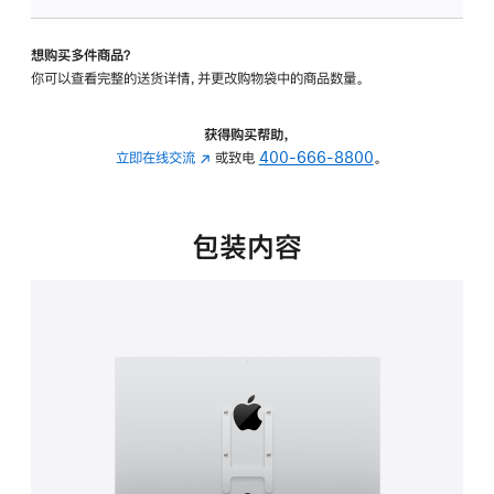
VESA
支
想购买多件商品？
架
你可以查看完整的送货详情，并更改购物袋中的商品数量。
转
换
器
获得购买帮助，
的
立即在线交流
(在
或致电
400-666-8800
。
分
新
期
窗
付
口
包装内容
款
中
选
打
项)
开)