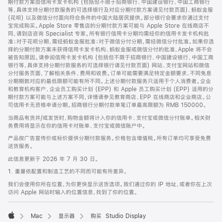
期付款方案由信用卡发卡机构 (包括但不限于招商银行、中国建设银行、中国工商银行
等，具体支持分期付款服务的可选择银行及对应分期付款方案请见付款页面)、蚂蚁金服
(花呗) 以及微信分付面向符合条件的中国大陆居民提供。部分银行会要求你通过支付
宝完成购买。Apple Store 零售店的分期付款方案可能与 Apple Store 在线商店不
同，请到店咨询 Specialist 专家。所有银行信用卡分期均需经你的信用卡发卡机构批
准；对于花呗分期，需经蚂蚁金服批准；对于微信分付分期，需经微信分付批准。如果你选
择的分期付款方案未获得信用卡发卡机构、蚂蚁金服或微信分付的批准，Apple 将不会
被告知原因。请参阅信用卡发卡机构 (包括但不限于招商银行、中国建设银行、中国工商
银行等，具体支持分期付款服务的可选择银行请见付款页面) 网站、支付宝网站和微信
分付服务页面，了解相关条件、费用和收费。订单可能需要满足特定金额要求，不同免息
分期期数对应的最低限额可能有所不同。上述分期付款服务只适用于个人消费者。企业
和教育机构客户、企业员工购买计划 (EPP) 和 Apple 员工购买计划 (EPP) 适用的分
期付款方案可能与上述方案不同，详情请参见教育商店、EPP 在线商店和企业商店。公
司信用卡无资格申请分期。招商银行分期付款单笔订单最高限额为 RMB 150000。
当商品有货并/或发货时，购物金额将计入你的信用卡、支付宝或微信分付账单。相关财
务费用将显示在你的信用卡对账单、支付宝或微信账户中。
产品按广告宣传价或标价提供分期付款服务。价格包含增值税。所有订单均可享受免费
送货服务。
此信息更新于 2026 年 7 月 30 日。
1. 重量依配置和制造工艺的不同而可能有所差异。
我们会使用你所在位置，为你更快显示送货选项。我们通过你的 IP 地址，或者你在上次
访问 Apple 网站时输入的位置信息，找到了你的位置。
Mac
显示器
购买 Studio Display