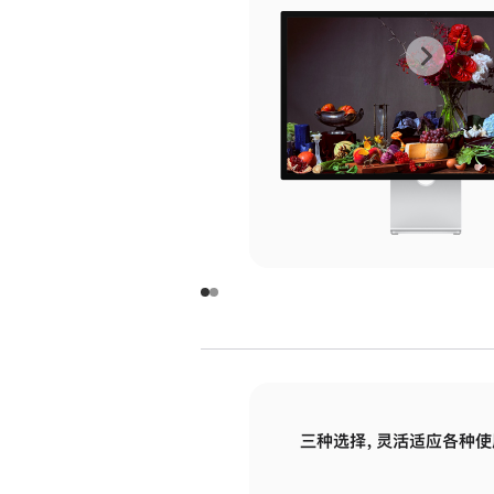
上
下
一
一
张
张
图
图
库
库
图
图
片
片
-
-
玻
玻
璃
璃
三种选择，灵活适应各种使
面
面
板
板