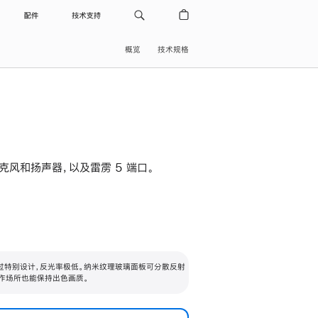
配件
技术支持
概览
技术规格
级麦克风和扬声器，以及雷雳 5 端口。
过特别设计，反光率极低。纳米纹理玻璃面板可分散反射
作场所也能保持出色画质。