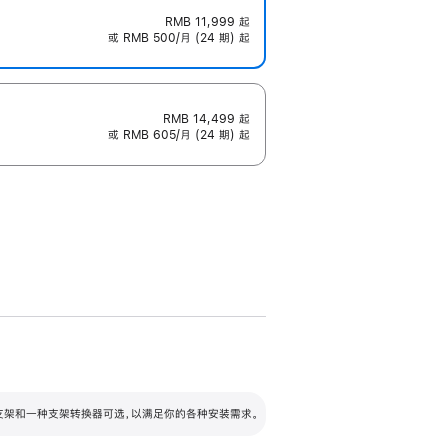
RMB 11,999
起
或 RMB 500/月 (24 期) 起
RMB 14,499
起
或 RMB 605/月 (24 期) 起
配可调倾斜度及高度的支架，额外增加 105
VESA 支架转换器
 有两种支架和一种支架转换器可选，以满足你的各种安装需求。
毫米的高度调节范围。
容的支架 (未随附)