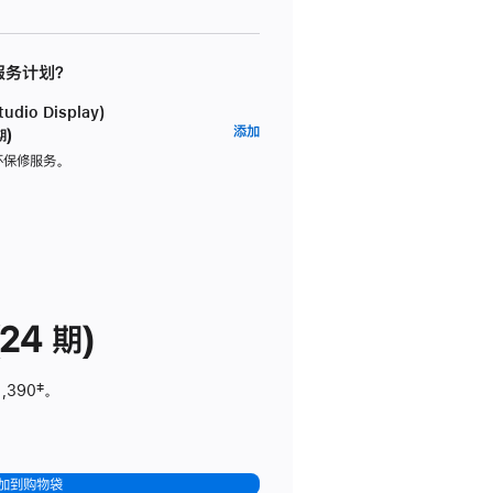
 服务计划？
dio Display)
AppleCare+
添加
期)
服
坏保修服务。
务
计
划
(适
用
于
24 期)
Studio
Display)
1,390
脚
‡。
注
加到购物袋