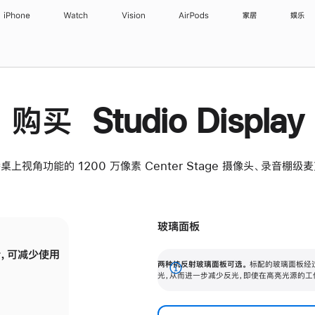
iPhone
Watch
Vision
AirPods
家居
娱乐
购买 Studio Display
桌上视角功能的 1200 万像素 Center Stage 摄像头、录音棚
玻璃面板
，可减少使用
纳米纹理玻璃面板可进一步减少反光，即使在
两种抗反射玻璃面板可选。
标配的玻璃面板经
。
有高亮光源的场所使用，也能保持出色画质。
展
光，从而进一步减少反光，即使在高亮光源的工
开