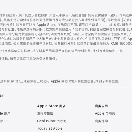
算得出的示例 (仅显示整数数额，未显示小数点以后的金额)，实际支付金额以银行、花呗或
等，具体支持分期付款服务的可选择银行及对应分期付款方案请见付款页面)、蚂蚁金服 (花呗
售店的分期付款方案可能与 Apple Store 在线商店不同，请到店咨询 Specialist 专
分付批准。如果你选择的分期付款方案未获得信用卡发卡机构、蚂蚁金服或微信分付的批准，Ap
具体支持分期付款服务的可选择银行请见付款页面) 网站、支付宝网站和微信分付服务页面，
期付款服务只适用于个人消费者。企业和教育机构客户、企业员工购买计划 (EPP) 和 Appl
企业商店。公司信用卡无资格申请分期。招商银行分期付款单笔订单最高限额为 RMB 150000
支付宝或微信分付账单。相关财务费用将显示在你的信用卡对账单、支付宝或微信账户中。
增值税。所有订单均可享受免费送货服务。
的 IP 地址，或者你在上次访问 Apple 网站时输入的位置信息，找到了你的位置。
ay
Apple Store 商店
商务应用
le 账户
查找零售店
Apple 与商务
e 账户
Genius Bar 天才吧
商务选购
Today at Apple