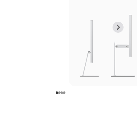
上
下
一
一
张
张
图
图
库
库
图
图
片
片
-
-
支
支
架
架