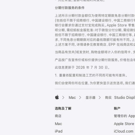
‡ 为近似值。金额可能随时间变动。
注
页
分期付款服务的条件
页
上述所示分期付款金额仅为使用特定期数免息分期付款估
脚
(包括但不限于招商银行、中国建设银行、中国工商银行
银行会要求你通过支付宝完成购买。Apple Store 零
呗分期，需经蚂蚁金服批准；对于微信分付分期，需经微信
括但不限于招商银行、中国建设银行、中国工商银行等，
求，不同免息分期期数对应的最低限额可能有所不同。上述分
上述方案不同，详情请参见教育商店、EPP 在线商店和
当商品有货并/或发货时，购物金额将计入你的信用卡、
产品按广告宣传价或标价提供分期付款服务。价格包含
此信息更新于 2026 年 7 月 30 日。
1. 重量依配置和制造工艺的不同而可能有所差异。
我们会使用你所在位置，为你更快显示送货选项。我们通过你
Mac
显示器
购买 Studio Displ
Apple
选购及了解
账户
商店
管理你的 App
Mac
Apple Stor
iPad
iCloud.com