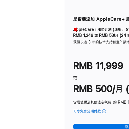
是否要添加 AppleCare+
AppleCare+ 服务计划 (适用于 Stu
RMB 1,249
或
RMB 53/月 (24 
获得长达 3 年的技术支持和意外损
RMB 11,999
或
RMB 500/月 (
含增值税及其他法定税费
：约 RMB 
可享免息分期付款
(Studio
Display
-
添