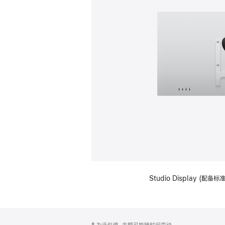
Studio Display (配
网
脚