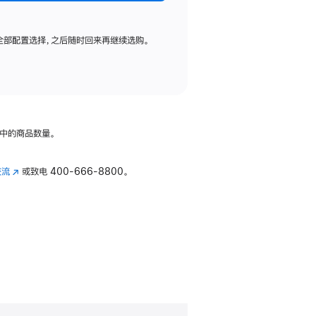
全部配置选择，之后随时回来再继续选购。
中的商品数量。
交流
(在
或致电
400-666-8800。
新
窗
口
中
打
开)