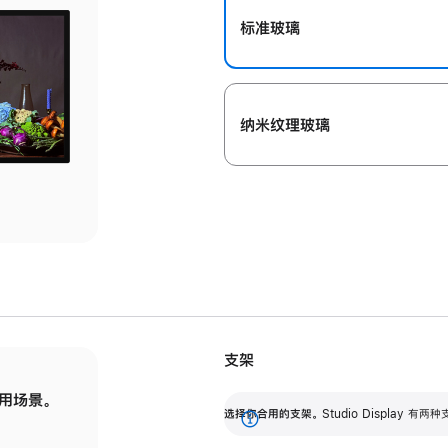
标准玻璃
纳米纹理玻璃
支架
用场景。
标配可调倾斜度的支架，提供 30 度的倾斜度
选
选择你合用的支架。
Studio Display
调节范围。
展