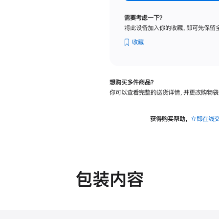
标
准
需要考虑一下？
玻
将此设备加入你的收藏，即可先保留
璃
面
收藏
板
-
VESA
想购买多件商品？
支
你可以查看完整的送货详情，并更改购物袋
架
转
换
获得购买帮助，
立即在线
器
的
分
期
付
包装内容
款
选
项)