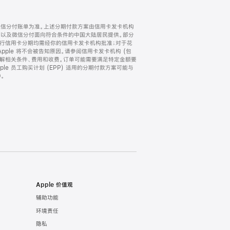
微信分付账单为准。上述分期付款方案由信用卡发卡机构
) 以及微信分付面向符合条件的中国大陆居民提供。部分
家。所有银行信用卡分期均需经你的信用卡发卡机构批准；对于花
ple 将不会被告知原因。请参阅信用卡发卡机构 (包
了解相关条件、费用和收费。订单可能需要满足特定金额要
e 员工购买计划 (EPP) 适用的分期付款方案可能与
。
Apple 价值观
辅助功能
环境责任
隐私