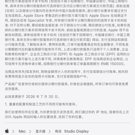
期付款方案由信用卡发卡机构 (包括但不限于招商银行、中国建设银行、中国工商银行
等，具体支持分期付款服务的可选择银行及对应分期付款方案请见付款页面)、蚂蚁金服
(花呗) 以及微信分付面向符合条件的中国大陆居民提供。部分银行会要求你通过支付
宝完成购买。Apple Store 零售店的分期付款方案可能与 Apple Store 在线商店不
同，请到店咨询 Specialist 专家。所有银行信用卡分期均需经你的信用卡发卡机构批
准；对于花呗分期，需经蚂蚁金服批准；对于微信分付分期，需经微信分付批准。如果你选
择的分期付款方案未获得信用卡发卡机构、蚂蚁金服或微信分付的批准，Apple 将不会
被告知原因。请参阅信用卡发卡机构 (包括但不限于招商银行、中国建设银行、中国工商
银行等，具体支持分期付款服务的可选择银行请见付款页面) 网站、支付宝网站和微信
分付服务页面，了解相关条件、费用和收费。订单可能需要满足特定金额要求，不同免息
分期期数对应的最低限额可能有所不同。上述分期付款服务只适用于个人消费者。企业
和教育机构客户、企业员工购买计划 (EPP) 和 Apple 员工购买计划 (EPP) 适用的分
期付款方案可能与上述方案不同，详情请参见教育商店、EPP 在线商店和企业商店。公
司信用卡无资格申请分期。招商银行分期付款单笔订单最高限额为 RMB 150000。
当商品有货并/或发货时，购物金额将计入你的信用卡、支付宝或微信分付账单。相关财
务费用将显示在你的信用卡对账单、支付宝或微信账户中。
产品按广告宣传价或标价提供分期付款服务。价格包含增值税。所有订单均可享受免费
送货服务。
此信息更新于 2026 年 7 月 30 日。
1. 重量依配置和制造工艺的不同而可能有所差异。
我们会使用你所在位置，为你更快显示送货选项。我们通过你的 IP 地址，或者你在上次
访问 Apple 网站时输入的位置信息，找到了你的位置。
Mac
显示器
购买 Studio Display