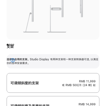
支架
选择你合用的支架。
Studio Display 有两种支架和一种支架转换器可选，以满足
展
你的各种安装需求。
开
RMB 11,999
可调倾斜度的支架
或 RMB 500/月 (24 期) 起
RMB 14,999
可调倾斜度及高‍度的支‍架