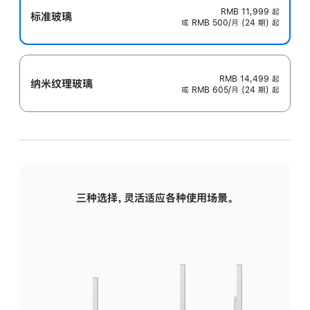
RMB 11,999
起
标准玻璃
或 RMB 500/月 (24 期) 起
RMB 14,499
起
纳米纹理玻璃
或 RMB 605/月 (24 期) 起
三种选择，灵活适应各种使用场景。
标