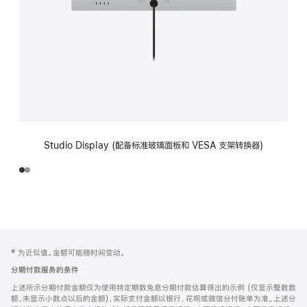
Studio Display (配备标准玻璃面板和 VESA 支架转换器)
网
脚
‡ 为近似值。金额可能随时间变动。
注
页
分期付款服务的条件
页
上述所示分期付款金额仅为使用特定期数免息分期付款估算得出的示例 (仅显示整数数
脚
额，未显示小数点以后的金额)，实际支付金额以银行、花呗或微信分付账单为准。上述分