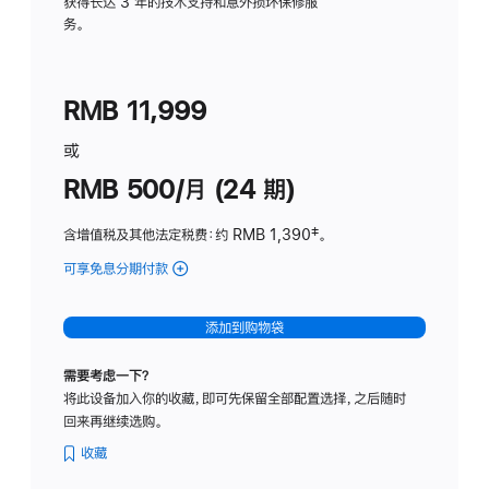
务
获得长达 3 年的技术支持和意外损坏保修服
务。
计
划
(适
RMB 11,999
用
于
或
Studio
RMB 500/月 (24 期)
Display
含增值税及其他法定税费
：约 RMB 1,390
脚
‡。
注
可享免息分期付款
(Studio
Display
-
添加到购物袋
标
准
需要考虑一下？
玻
将此设备加入你的收藏，即可先保留全部配置选择，之后随时
璃
回来再继续选购。
面
板
收藏
-