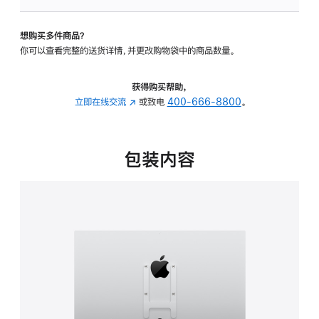
VESA
支
想购买多件商品？
架
你可以查看完整的送货详情，并更改购物袋中的商品数量。
转
换
器
获得购买帮助，
的
立即在线交流
(在
或致电
400-666-8800
。
分
新
期
窗
付
口
包装内容
款
中
选
打
项)
开)