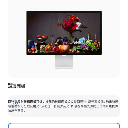
玻璃面板
两种抗反射玻璃面板可选。
标配的玻璃面板经过特别设计，反光率极低。纳米纹理
展
玻璃面板可分散反射光，从而进一步减少反光，即使在高亮光源的工作场所也能保
持出色画质。
开