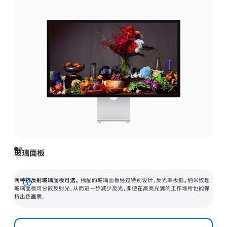
玻璃面板
两种抗反射玻璃面板可选。
标配的玻璃面板经过特别设计，反光率极低。纳米纹理
展
玻璃面板可分散反射光，从而进一步减少反光，即使在高亮光源的工作场所也能保
持出色画质。
开