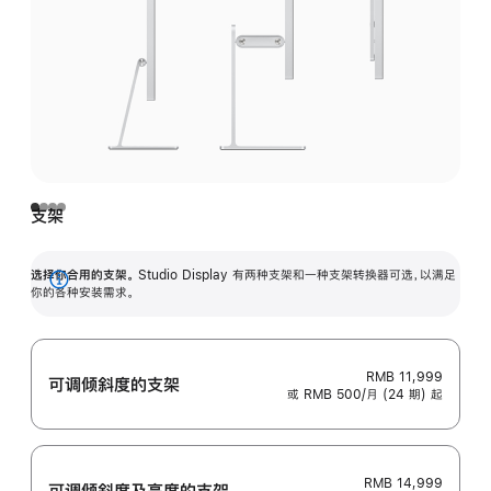
支架
选择你合用的支架。
Studio Display 有两种支架和一种支架转换器可选，以满足
展
你的各种安装需求。
开
RMB 11,999
可调倾斜度的支架
或 RMB 500/月 (24 期) 起
RMB 14,999
可调倾斜度及高‍度的支‍架