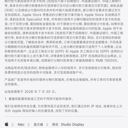
期付款方案由信用卡发卡机构 (包括但不限于招商银行、中国建设银行、中国工商银行
等，具体支持分期付款服务的可选择银行及对应分期付款方案请见付款页面)、蚂蚁金服
(花呗) 以及微信分付面向符合条件的中国大陆居民提供。部分银行会要求你通过支付
宝完成购买。Apple Store 零售店的分期付款方案可能与 Apple Store 在线商店不
同，请到店咨询 Specialist 专家。所有银行信用卡分期均需经你的信用卡发卡机构批
准；对于花呗分期，需经蚂蚁金服批准；对于微信分付分期，需经微信分付批准。如果你选
择的分期付款方案未获得信用卡发卡机构、蚂蚁金服或微信分付的批准，Apple 将不会
被告知原因。请参阅信用卡发卡机构 (包括但不限于招商银行、中国建设银行、中国工商
银行等，具体支持分期付款服务的可选择银行请见付款页面) 网站、支付宝网站和微信
分付服务页面，了解相关条件、费用和收费。订单可能需要满足特定金额要求，不同免息
分期期数对应的最低限额可能有所不同。上述分期付款服务只适用于个人消费者。企业
和教育机构客户、企业员工购买计划 (EPP) 和 Apple 员工购买计划 (EPP) 适用的分
期付款方案可能与上述方案不同，详情请参见教育商店、EPP 在线商店和企业商店。公
司信用卡无资格申请分期。招商银行分期付款单笔订单最高限额为 RMB 150000。
当商品有货并/或发货时，购物金额将计入你的信用卡、支付宝或微信分付账单。相关财
务费用将显示在你的信用卡对账单、支付宝或微信账户中。
产品按广告宣传价或标价提供分期付款服务。价格包含增值税。所有订单均可享受免费
送货服务。
此信息更新于 2026 年 7 月 30 日。
1. 重量依配置和制造工艺的不同而可能有所差异。
我们会使用你所在位置，为你更快显示送货选项。我们通过你的 IP 地址，或者你在上次
访问 Apple 网站时输入的位置信息，找到了你的位置。
Mac
显示器
购买 Studio Display