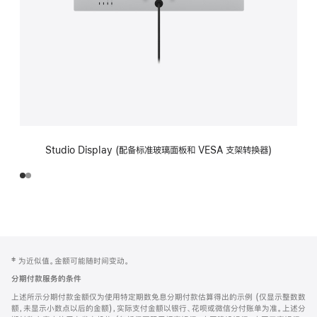
Studio Display (配备标准玻璃面板和 VESA 支架转换器)
网
脚
‡ 为近似值。金额可能随时间变动。
注
页
分期付款服务的条件
页
上述所示分期付款金额仅为使用特定期数免息分期付款估算得出的示例 (仅显示整数数
脚
额，未显示小数点以后的金额)，实际支付金额以银行、花呗或微信分付账单为准。上述分