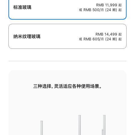
RMB 11,999
起
标准玻璃
或 RMB 500/月 (24 期) 起
RMB 14,499
起
纳米纹理玻璃
或 RMB 605/月 (24 期) 起
三种选择，灵活适应各种使用场景。
标