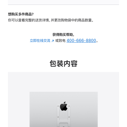
VESA
支
想购买多件商品？
架
你可以查看完整的送货详情，并更改购物袋中的商品数量。
转
换
器
获得购买帮助，
的
立即在线交流
(在
或致电
400-666-8800
。
分
新
期
窗
付
口
包装内容
款
中
选
打
项)
开)