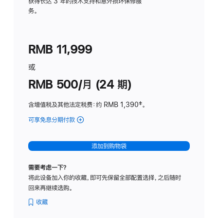
务
获得长达 3 年的技术支持和意外损坏保修服
务。
计
划
(适
RMB 11,999
用
于
或
Studio
RMB 500/月 (24 期)
Display
含增值税及其他法定税费
：约 RMB 1,390
脚
‡。
注
可享免息分期付款
(Studio
Display
-
添加到购物袋
标
准
需要考虑一下？
玻
将此设备加入你的收藏，即可先保留全部配置选择，之后随时
璃
回来再继续选购。
面
板
收藏
-