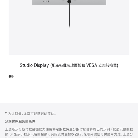
Studio Display (配备标准玻璃面板和 VESA 支架转换器)
网
脚
‡ 为近似值。金额可能随时间变动。
注
页
分期付款服务的条件
页
上述所示分期付款金额仅为使用特定期数免息分期付款估算得出的示例 (仅显示整数数
脚
额，未显示小数点以后的金额)，实际支付金额以银行、花呗或微信分付账单为准。上述分