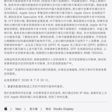
期付款方案由信用卡发卡机构 (包括但不限于招商银行、中国建设银行、中国工商银行
等，具体支持分期付款服务的可选择银行及对应分期付款方案请见付款页面)、蚂蚁金服
(花呗) 以及微信分付面向符合条件的中国大陆居民提供。部分银行会要求你通过支付
宝完成购买。Apple Store 零售店的分期付款方案可能与 Apple Store 在线商店不
同，请到店咨询 Specialist 专家。所有银行信用卡分期均需经你的信用卡发卡机构批
准；对于花呗分期，需经蚂蚁金服批准；对于微信分付分期，需经微信分付批准。如果你选
择的分期付款方案未获得信用卡发卡机构、蚂蚁金服或微信分付的批准，Apple 将不会
被告知原因。请参阅信用卡发卡机构 (包括但不限于招商银行、中国建设银行、中国工商
银行等，具体支持分期付款服务的可选择银行请见付款页面) 网站、支付宝网站和微信
分付服务页面，了解相关条件、费用和收费。订单可能需要满足特定金额要求，不同免息
分期期数对应的最低限额可能有所不同。上述分期付款服务只适用于个人消费者。企业
和教育机构客户、企业员工购买计划 (EPP) 和 Apple 员工购买计划 (EPP) 适用的分
期付款方案可能与上述方案不同，详情请参见教育商店、EPP 在线商店和企业商店。公
司信用卡无资格申请分期。招商银行分期付款单笔订单最高限额为 RMB 150000。
当商品有货并/或发货时，购物金额将计入你的信用卡、支付宝或微信分付账单。相关财
务费用将显示在你的信用卡对账单、支付宝或微信账户中。
产品按广告宣传价或标价提供分期付款服务。价格包含增值税。所有订单均可享受免费
送货服务。
此信息更新于 2026 年 7 月 30 日。
1. 重量依配置和制造工艺的不同而可能有所差异。
我们会使用你所在位置，为你更快显示送货选项。我们通过你的 IP 地址，或者你在上次
访问 Apple 网站时输入的位置信息，找到了你的位置。
Mac
显示器
购买 Studio Display