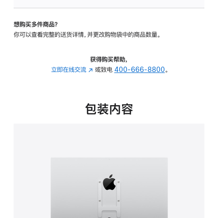
VESA
支
想购买多件商品？
架
你可以查看完整的送货详情，并更改购物袋中的商品数量。
转
换
器
获得购买帮助，
的
立即在线交流
(在
或致电
400-666-8800
。
分
新
期
窗
付
口
包装内容
款
中
选
打
项)
开)