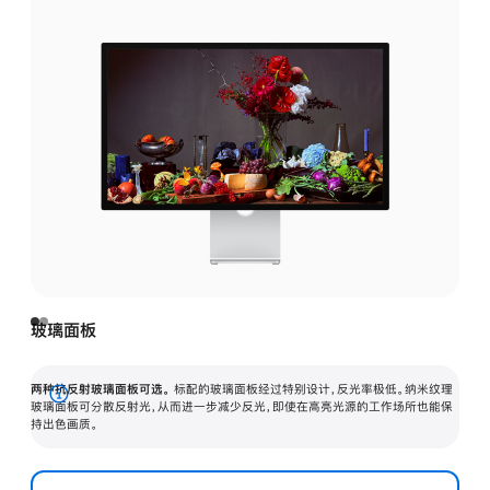
玻璃面板
两种抗反射玻璃面板可选。
标配的玻璃面板经过特别设计，反光率极低。纳米纹理
展
玻璃面板可分散反射光，从而进一步减少反光，即使在高亮光源的工作场所也能保
持出色画质。
开