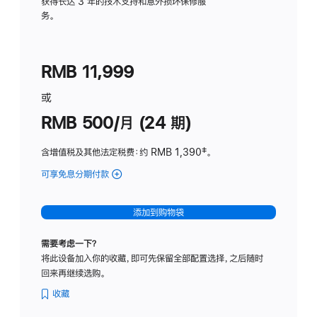
务
获得长达 3 年的技术支持和意外损坏保修服
务。
计
划
(适
RMB 11,999
用
于
或
Studio
RMB 500/月 (24 期)
Display
含增值税及其他法定税费
：约 RMB 1,390
脚
‡。
注
可享免息分期付款
(Studio
Display
-
添加到购物袋
标
准
需要考虑一下？
玻
将此设备加入你的收藏，即可先保留全部配置选择，之后随时
璃
回来再继续选购。
面
板
收藏
-