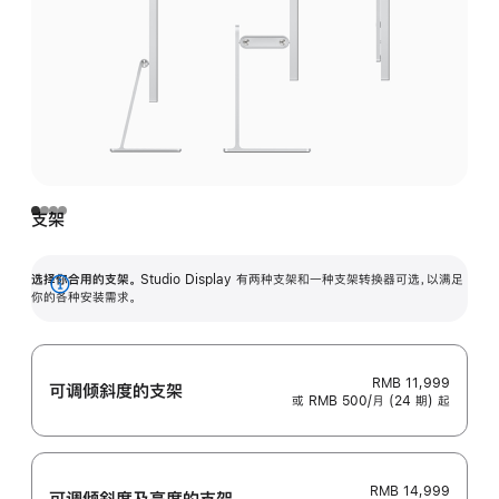
支架
选择你合用的支架。
Studio Display 有两种支架和一种支架转换器可选，以满足
展
你的各种安装需求。
开
RMB 11,999
可调倾斜度的支架
或 RMB 500/月 (24 期) 起
RMB 14,999
可调倾斜度及高‍度的支‍架