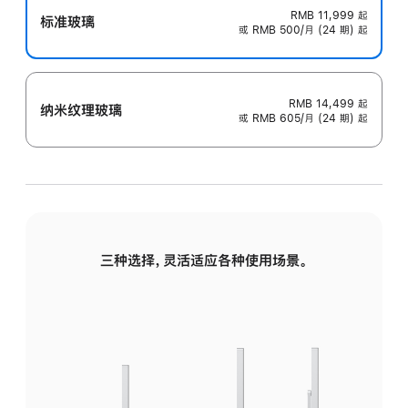
RMB 11,999
起
标准玻璃
或 RMB 500/月 (24 期) 起
RMB 14,499
起
纳米纹理玻璃
或 RMB 605/月 (24 期) 起
三种选择，灵活适应各种使用场景。
标