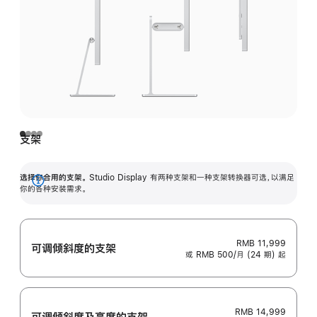
支架
选择你合用的支架。
Studio Display 有两种支架和一种支架转换器可选，以满足
展
你的各种安装需求。
开
RMB 11,999
可调倾斜度的支架
或 RMB 500/月 (24 期) 起
RMB 14,999
可调倾斜度及高‍度的支‍架