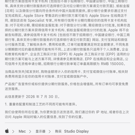
期付款方案由信用卡发卡机构 (包括但不限于招商银行、中国建设银行、中国工商银行
等，具体支持分期付款服务的可选择银行及对应分期付款方案请见付款页面)、蚂蚁金服
(花呗) 以及微信分付面向符合条件的中国大陆居民提供。部分银行会要求你通过支付
宝完成购买。Apple Store 零售店的分期付款方案可能与 Apple Store 在线商店不
同，请到店咨询 Specialist 专家。所有银行信用卡分期均需经你的信用卡发卡机构批
准；对于花呗分期，需经蚂蚁金服批准；对于微信分付分期，需经微信分付批准。如果你选
择的分期付款方案未获得信用卡发卡机构、蚂蚁金服或微信分付的批准，Apple 将不会
被告知原因。请参阅信用卡发卡机构 (包括但不限于招商银行、中国建设银行、中国工商
银行等，具体支持分期付款服务的可选择银行请见付款页面) 网站、支付宝网站和微信
分付服务页面，了解相关条件、费用和收费。订单可能需要满足特定金额要求，不同免息
分期期数对应的最低限额可能有所不同。上述分期付款服务只适用于个人消费者。企业
和教育机构客户、企业员工购买计划 (EPP) 和 Apple 员工购买计划 (EPP) 适用的分
期付款方案可能与上述方案不同，详情请参见教育商店、EPP 在线商店和企业商店。公
司信用卡无资格申请分期。招商银行分期付款单笔订单最高限额为 RMB 150000。
当商品有货并/或发货时，购物金额将计入你的信用卡、支付宝或微信分付账单。相关财
务费用将显示在你的信用卡对账单、支付宝或微信账户中。
产品按广告宣传价或标价提供分期付款服务。价格包含增值税。所有订单均可享受免费
送货服务。
此信息更新于 2026 年 7 月 30 日。
1. 重量依配置和制造工艺的不同而可能有所差异。
我们会使用你所在位置，为你更快显示送货选项。我们通过你的 IP 地址，或者你在上次
访问 Apple 网站时输入的位置信息，找到了你的位置。
Mac
显示器
购买 Studio Display