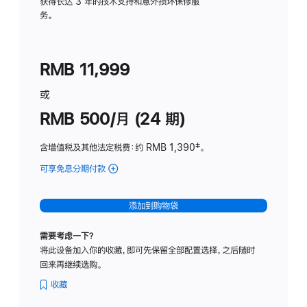
务
获得长达 3 年的技术支持和意外损坏保修服
务。
计
划
(适
RMB 11,999
用
于
或
Studio
RMB 500/月 (24 期)
Display
含增值税及其他法定税费
：约 RMB 1,390
脚
‡。
注
可享免息分期付款
(Studio
Display
-
添加到购物袋
标
准
需要考虑一下？
玻
将此设备加入你的收藏，即可先保留全部配置选择，之后随时
璃
回来再继续选购。
面
板
收藏
-