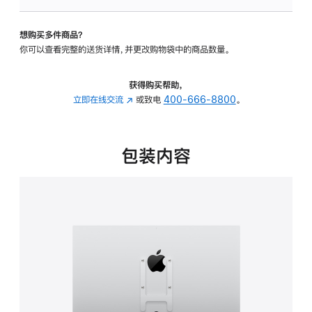
VESA
支
想购买多件商品？
架
你可以查看完整的送货详情，并更改购物袋中的商品数量。
转
换
器
获得购买帮助，
的
立即在线交流
(在
或致电
400-666-8800
。
分
新
期
窗
付
口
包装内容
款
中
选
打
项)
开)