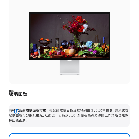
玻璃面板
两种抗反射玻璃面板可选。
标配的玻璃面板经过特别设计，反光率极低。纳米纹理
展
玻璃面板可分散反射光，从而进一步减少反光，即使在高亮光源的工作场所也能保
持出色画质。
开