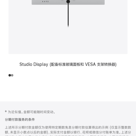
Studio Display (配备标准玻璃面板和 VESA 支架转换器)
网
脚
‡ 为近似值。金额可能随时间变动。
注
页
分期付款服务的条件
页
上述所示分期付款金额仅为使用特定期数免息分期付款估算得出的示例 (仅显示整数数
脚
额，未显示小数点以后的金额)，实际支付金额以银行、花呗或微信分付账单为准。上述分