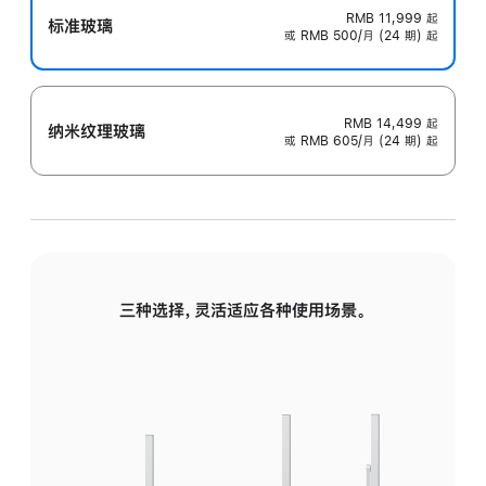
RMB 11,999
起
标准玻璃
或 RMB 500/月 (24 期) 起
RMB 14,499
起
纳米纹理玻璃
或 RMB 605/月 (24 期) 起
三种选择，灵活适应各种使用场景。
标