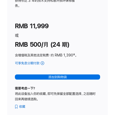
务
获得长达 3 年的技术支持和意外损坏保修服
务。
计
划
(适
RMB 11,999
用
于
或
Studio
RMB 500/月 (24 期)
Display
含增值税及其他法定税费
：约 RMB 1,390
脚
‡。
注
可享免息分期付款
(Studio
Display
-
添加到购物袋
标
准
需要考虑一下？
玻
将此设备加入你的收藏，即可先保留全部配置选择，之后随时
璃
回来再继续选购。
面
板
收藏
-