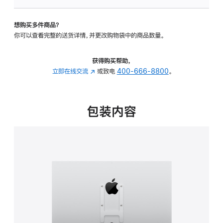
VESA
支
想购买多件商品？
架
你可以查看完整的送货详情，并更改购物袋中的商品数量。
转
换
器
获得购买帮助，
的
立即在线交流
(在
或致电
400-666-8800
。
分
新
期
窗
付
口
包装内容
款
中
选
打
项)
开)