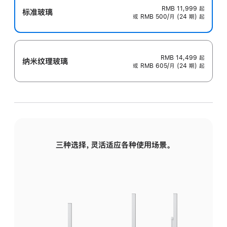
RMB 11,999
起
标准玻璃
或 RMB 500/月 (24 期) 起
RMB 14,499
起
纳米纹理玻璃
或 RMB 605/月 (24 期) 起
三种选择，灵活适应各种使用场景。
标