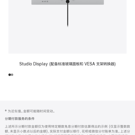
Studio Display (配备标准玻璃面板和 VESA 支架转换器)
网
脚
‡ 为近似值。金额可能随时间变动。
注
页
分期付款服务的条件
页
上述所示分期付款金额仅为使用特定期数免息分期付款估算得出的示例 (仅显示整数数
脚
额，未显示小数点以后的金额)，实际支付金额以银行、花呗或微信分付账单为准。上述分