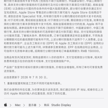
期付款方案由信用卡发卡机构 (包括但不限于招商银行、中国建设银行、中国工商银行
等，具体支持分期付款服务的可选择银行及对应分期付款方案请见付款页面)、蚂蚁金服
(花呗) 以及微信分付面向符合条件的中国大陆居民提供。部分银行会要求你通过支付
宝完成购买。Apple Store 零售店的分期付款方案可能与 Apple Store 在线商店不
同，请到店咨询 Specialist 专家。所有银行信用卡分期均需经你的信用卡发卡机构批
准；对于花呗分期，需经蚂蚁金服批准；对于微信分付分期，需经微信分付批准。如果你选
择的分期付款方案未获得信用卡发卡机构、蚂蚁金服或微信分付的批准，Apple 将不会
被告知原因。请参阅信用卡发卡机构 (包括但不限于招商银行、中国建设银行、中国工商
银行等，具体支持分期付款服务的可选择银行请见付款页面) 网站、支付宝网站和微信
分付服务页面，了解相关条件、费用和收费。订单可能需要满足特定金额要求，不同免息
分期期数对应的最低限额可能有所不同。上述分期付款服务只适用于个人消费者。企业
和教育机构客户、企业员工购买计划 (EPP) 和 Apple 员工购买计划 (EPP) 适用的分
期付款方案可能与上述方案不同，详情请参见教育商店、EPP 在线商店和企业商店。公
司信用卡无资格申请分期。招商银行分期付款单笔订单最高限额为 RMB 150000。
当商品有货并/或发货时，购物金额将计入你的信用卡、支付宝或微信分付账单。相关财
务费用将显示在你的信用卡对账单、支付宝或微信账户中。
产品按广告宣传价或标价提供分期付款服务。价格包含增值税。所有订单均可享受免费
送货服务。
此信息更新于 2026 年 7 月 30 日。
1. 重量依配置和制造工艺的不同而可能有所差异。
我们会使用你所在位置，为你更快显示送货选项。我们通过你的 IP 地址，或者你在上次
访问 Apple 网站时输入的位置信息，找到了你的位置。
Mac
显示器
购买 Studio Display