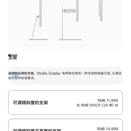
支架
选择你合用的支架。
Studio Display 有两种支架和一种支架转换器可选，以满足
展
你的各种安装需求。
开
RMB 11,999
可调倾斜度的支架
或 RMB 500/月 (24 期) 起
RMB 14,999
可调倾斜度及高‍度的支‍架