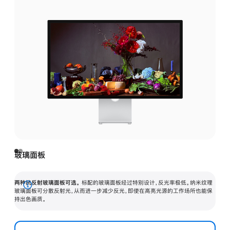
玻璃面板
两种抗反射玻璃面板可选。
标配的玻璃面板经过特别设计，反光率极低。纳米纹理
展
玻璃面板可分散反射光，从而进一步减少反光，即使在高亮光源的工作场所也能保
持出色画质。
开