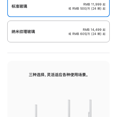
RMB 11,999
起
标准玻璃
或 RMB 500/月 (24 期) 起
RMB 14,499
起
纳米纹理玻璃
或 RMB 605/月 (24 期) 起
三种选择，灵活适应各种使用场景。
标