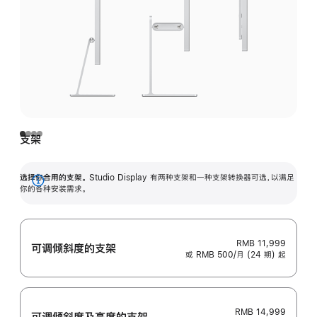
支架
选择你合用的支架。
Studio Display 有两种支架和一种支架转换器可选，以满足
展
你的各种安装需求。
开
RMB 11,999
可调倾斜度的支架
或 RMB 500/月 (24 期) 起
RMB 14,999
可调倾斜度及高‍度的支‍架