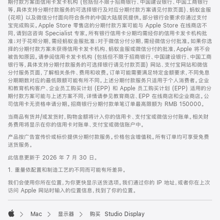
期付款方案由信用卡发卡机构 (包括但不限于招商银行、中国建设银行、中国工商银行
等，具体支持分期付款服务的可选择银行及对应分期付款方案请见付款页面)、蚂蚁金服
(花呗) 以及微信分付面向符合条件的中国大陆居民提供。部分银行会要求你通过支付
宝完成购买。Apple Store 零售店的分期付款方案可能与 Apple Store 在线商店不
同，请到店咨询 Specialist 专家。所有银行信用卡分期均需经你的信用卡发卡机构批
准；对于花呗分期，需经蚂蚁金服批准；对于微信分付分期，需经微信分付批准。如果你选
择的分期付款方案未获得信用卡发卡机构、蚂蚁金服或微信分付的批准，Apple 将不会
被告知原因。请参阅信用卡发卡机构 (包括但不限于招商银行、中国建设银行、中国工商
银行等，具体支持分期付款服务的可选择银行请见付款页面) 网站、支付宝网站和微信
分付服务页面，了解相关条件、费用和收费。订单可能需要满足特定金额要求，不同免息
分期期数对应的最低限额可能有所不同。上述分期付款服务只适用于个人消费者。企业
和教育机构客户、企业员工购买计划 (EPP) 和 Apple 员工购买计划 (EPP) 适用的分
期付款方案可能与上述方案不同，详情请参见教育商店、EPP 在线商店和企业商店。公
司信用卡无资格申请分期。招商银行分期付款单笔订单最高限额为 RMB 150000。
当商品有货并/或发货时，购物金额将计入你的信用卡、支付宝或微信分付账单。相关财
务费用将显示在你的信用卡对账单、支付宝或微信账户中。
产品按广告宣传价或标价提供分期付款服务。价格包含增值税。所有订单均可享受免费
送货服务。
此信息更新于 2026 年 7 月 30 日。
1. 重量依配置和制造工艺的不同而可能有所差异。
我们会使用你所在位置，为你更快显示送货选项。我们通过你的 IP 地址，或者你在上次
访问 Apple 网站时输入的位置信息，找到了你的位置。
Mac
显示器
购买 Studio Display