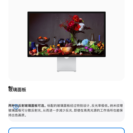
玻璃面板
两种抗反射玻璃面板可选。
标配的玻璃面板经过特别设计，反光率极低。纳米纹理
展
玻璃面板可分散反射光，从而进一步减少反光，即使在高亮光源的工作场所也能保
持出色画质。
开