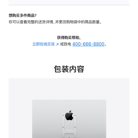
VESA
支
想购买多件商品？
架
你可以查看完整的送货详情，并更改购物袋中的商品数量。
转
换
器
获得购买帮助，
的
立即在线交流
(在
或致电
400-666-8800
。
分
新
期
窗
付
口
包装内容
款
中
选
打
项)
开)