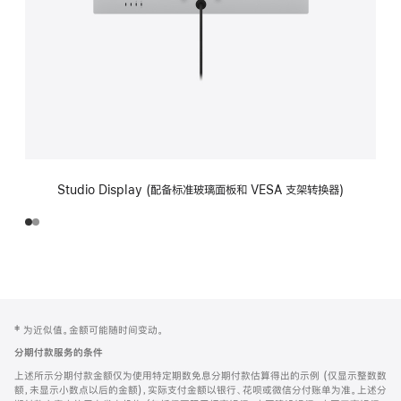
Studio Display (配备标准玻璃面板和 VESA 支架转换器)
网
脚
‡ 为近似值。金额可能随时间变动。
注
页
分期付款服务的条件
页
上述所示分期付款金额仅为使用特定期数免息分期付款估算得出的示例 (仅显示整数数
脚
额，未显示小数点以后的金额)，实际支付金额以银行、花呗或微信分付账单为准。上述分