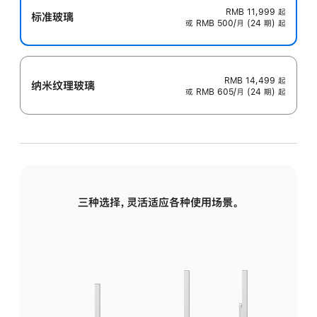
RMB 11,999
起
标准玻璃
或 RMB 500/月 (24 期) 起
RMB 14,499
起
纳米纹理玻璃
或 RMB 605/月 (24 期) 起
三种选择，灵活适应各种使用场景。
标