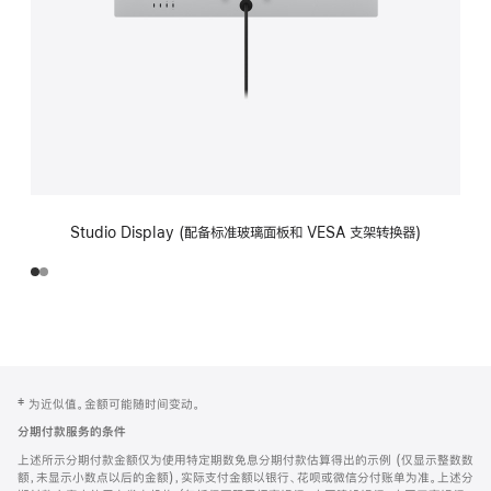
Studio Display (配备标准玻璃面板和 VESA 支架转换器)
网
脚
‡ 为近似值。金额可能随时间变动。
注
页
分期付款服务的条件
页
上述所示分期付款金额仅为使用特定期数免息分期付款估算得出的示例 (仅显示整数数
脚
额，未显示小数点以后的金额)，实际支付金额以银行、花呗或微信分付账单为准。上述分