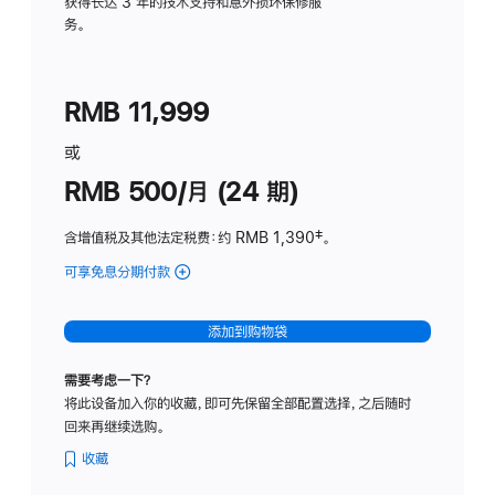
务
获得长达 3 年的技术支持和意外损坏保修服
务。
计
划
(适
RMB 11,999
用
于
或
Studio
RMB 500/月 (24 期)
Display
含增值税及其他法定税费
：约 RMB 1,390
脚
‡。
注
可享免息分期付款
(Studio
Display
-
添加到购物袋
标
准
需要考虑一下？
玻
将此设备加入你的收藏，即可先保留全部配置选择，之后随时
璃
回来再继续选购。
面
板
收藏
-