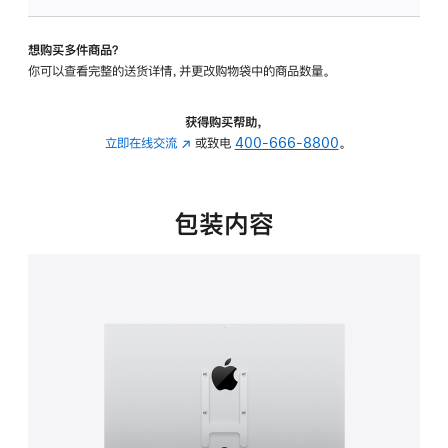
VESA
支
想购买多件商品？
架
你可以查看完整的送货详情，并更改购物袋中的商品数量。
转
换
器
获得购买帮助，
的
立即在线交流
(在
或致电
400-666-8800
。
分
新
期
窗
付
口
包装内容
款
中
选
打
项)
开)