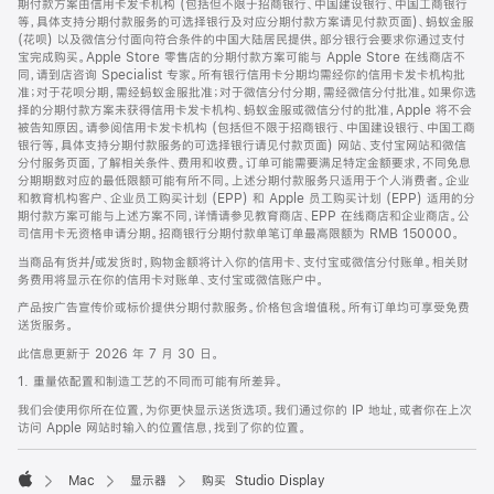
期付款方案由信用卡发卡机构 (包括但不限于招商银行、中国建设银行、中国工商银行
等，具体支持分期付款服务的可选择银行及对应分期付款方案请见付款页面)、蚂蚁金服
(花呗) 以及微信分付面向符合条件的中国大陆居民提供。部分银行会要求你通过支付
宝完成购买。Apple Store 零售店的分期付款方案可能与 Apple Store 在线商店不
同，请到店咨询 Specialist 专家。所有银行信用卡分期均需经你的信用卡发卡机构批
准；对于花呗分期，需经蚂蚁金服批准；对于微信分付分期，需经微信分付批准。如果你选
择的分期付款方案未获得信用卡发卡机构、蚂蚁金服或微信分付的批准，Apple 将不会
被告知原因。请参阅信用卡发卡机构 (包括但不限于招商银行、中国建设银行、中国工商
银行等，具体支持分期付款服务的可选择银行请见付款页面) 网站、支付宝网站和微信
分付服务页面，了解相关条件、费用和收费。订单可能需要满足特定金额要求，不同免息
分期期数对应的最低限额可能有所不同。上述分期付款服务只适用于个人消费者。企业
和教育机构客户、企业员工购买计划 (EPP) 和 Apple 员工购买计划 (EPP) 适用的分
期付款方案可能与上述方案不同，详情请参见教育商店、EPP 在线商店和企业商店。公
司信用卡无资格申请分期。招商银行分期付款单笔订单最高限额为 RMB 150000。
当商品有货并/或发货时，购物金额将计入你的信用卡、支付宝或微信分付账单。相关财
务费用将显示在你的信用卡对账单、支付宝或微信账户中。
产品按广告宣传价或标价提供分期付款服务。价格包含增值税。所有订单均可享受免费
送货服务。
此信息更新于 2026 年 7 月 30 日。
1. 重量依配置和制造工艺的不同而可能有所差异。
我们会使用你所在位置，为你更快显示送货选项。我们通过你的 IP 地址，或者你在上次
访问 Apple 网站时输入的位置信息，找到了你的位置。
Mac
显示器
购买 Studio Display