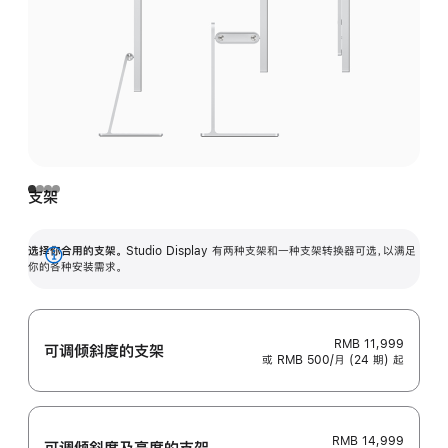
支架
选择你合用的支架。
Studio Display 有两种支架和一种支架转换器可选，以满足
展
你的各种安装需求。
开
RMB 11,999
可调倾斜度的支架
或 RMB 500/月 (24 期) 起
RMB 14,999
可调倾斜度及高‍度的支‍架