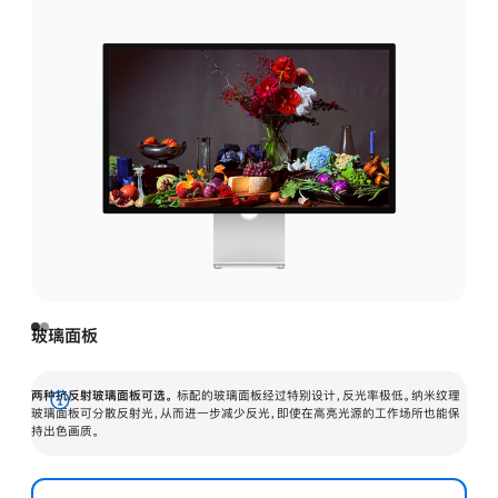
玻璃面板
两种抗反射玻璃面板可选。
标配的玻璃面板经过特别设计，反光率极低。纳米纹理
展
玻璃面板可分散反射光，从而进一步减少反光，即使在高亮光源的工作场所也能保
持出色画质。
开