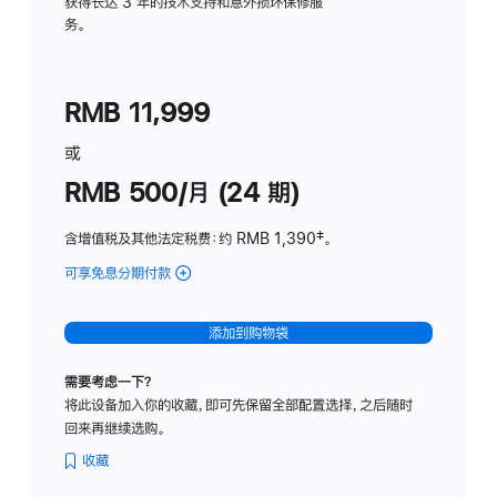
务
获得长达 3 年的技术支持和意外损坏保修服
务。
计
划
(适
RMB 11,999
用
于
或
Studio
RMB 500/月 (24 期)
Display
含增值税及其他法定税费
：约 RMB 1,390
脚
‡。
注
可享免息分期付款
(Studio
Display
-
添加到购物袋
标
准
需要考虑一下？
玻
将此设备加入你的收藏，即可先保留全部配置选择，之后随时
璃
回来再继续选购。
面
板
收藏
-