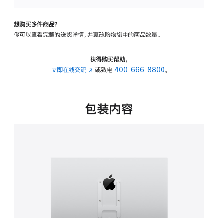
VESA
支
想购买多件商品？
架
你可以查看完整的送货详情，并更改购物袋中的商品数量。
转
换
器
获得购买帮助，
的
立即在线交流
(在
或致电
400-666-8800
。
分
新
期
窗
付
口
包装内容
款
中
选
打
项)
开)