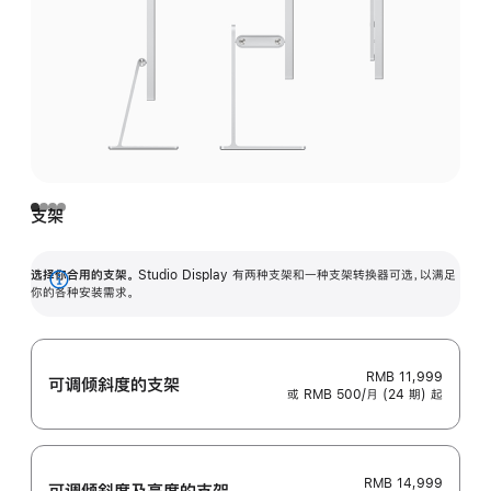
支架
选择你合用的支架。
Studio Display 有两种支架和一种支架转换器可选，以满足
展
你的各种安装需求。
开
RMB 11,999
可调倾斜度的支架
或 RMB 500/月 (24 期) 起
RMB 14,999
可调倾斜度及高‍度的支‍架