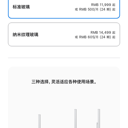
RMB 11,999
起
标准玻璃
或 RMB 500/月 (24 期) 起
RMB 14,499
起
纳米纹理玻璃
或 RMB 605/月 (24 期) 起
三种选择，灵活适应各种使用场景。
标