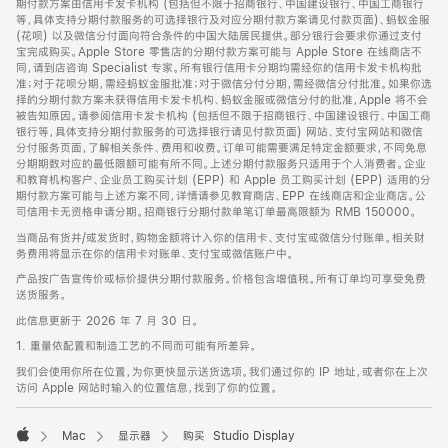
期付款方案由信用卡发卡机构 (包括但不限于招商银行、中国建设银行、中国工商银行
等，具体支持分期付款服务的可选择银行及对应分期付款方案请见付款页面)、蚂蚁金服
(花呗) 以及微信分付面向符合条件的中国大陆居民提供。部分银行会要求你通过支付
宝完成购买。Apple Store 零售店的分期付款方案可能与 Apple Store 在线商店不
同，请到店咨询 Specialist 专家。所有银行信用卡分期均需经你的信用卡发卡机构批
准；对于花呗分期，需经蚂蚁金服批准；对于微信分付分期，需经微信分付批准。如果你选
择的分期付款方案未获得信用卡发卡机构、蚂蚁金服或微信分付的批准，Apple 将不会
被告知原因。请参阅信用卡发卡机构 (包括但不限于招商银行、中国建设银行、中国工商
银行等，具体支持分期付款服务的可选择银行请见付款页面) 网站、支付宝网站和微信
分付服务页面，了解相关条件、费用和收费。订单可能需要满足特定金额要求，不同免息
分期期数对应的最低限额可能有所不同。上述分期付款服务只适用于个人消费者。企业
和教育机构客户、企业员工购买计划 (EPP) 和 Apple 员工购买计划 (EPP) 适用的分
期付款方案可能与上述方案不同，详情请参见教育商店、EPP 在线商店和企业商店。公
司信用卡无资格申请分期。招商银行分期付款单笔订单最高限额为 RMB 150000。
当商品有货并/或发货时，购物金额将计入你的信用卡、支付宝或微信分付账单。相关财
务费用将显示在你的信用卡对账单、支付宝或微信账户中。
产品按广告宣传价或标价提供分期付款服务。价格包含增值税。所有订单均可享受免费
送货服务。
此信息更新于 2026 年 7 月 30 日。
1. 重量依配置和制造工艺的不同而可能有所差异。
我们会使用你所在位置，为你更快显示送货选项。我们通过你的 IP 地址，或者你在上次
访问 Apple 网站时输入的位置信息，找到了你的位置。
Mac
显示器
购买 Studio Display