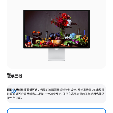
玻璃面板
两种抗反射玻璃面板可选。
标配的玻璃面板经过特别设计，反光率极低。纳米纹理
展
玻璃面板可分散反射光，从而进一步减少反光，即使在高亮光源的工作场所也能保
持出色画质。
开