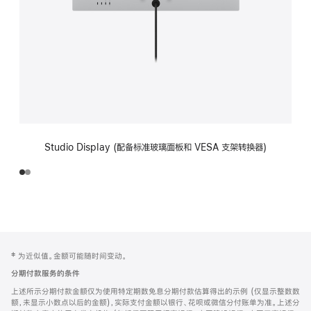
Studio Display (配备标准玻璃面板和 VESA 支架转换器)
网
脚
‡ 为近似值。金额可能随时间变动。
注
页
分期付款服务的条件
页
上述所示分期付款金额仅为使用特定期数免息分期付款估算得出的示例 (仅显示整数数
脚
额，未显示小数点以后的金额)，实际支付金额以银行、花呗或微信分付账单为准。上述分