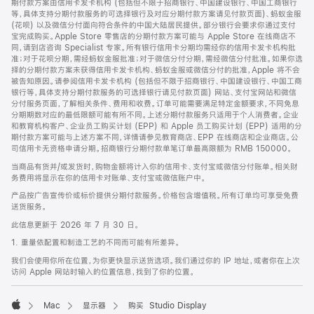
期付款方案由信用卡发卡机构 (包括但不限于招商银行、中国建设银行、中国工商银行
等，具体支持分期付款服务的可选择银行及对应分期付款方案请见付款页面)、蚂蚁金服
(花呗) 以及微信分付面向符合条件的中国大陆居民提供。部分银行会要求你通过支付
宝完成购买。Apple Store 零售店的分期付款方案可能与 Apple Store 在线商店不
同，请到店咨询 Specialist 专家。所有银行信用卡分期均需经你的信用卡发卡机构批
准；对于花呗分期，需经蚂蚁金服批准；对于微信分付分期，需经微信分付批准。如果你选
择的分期付款方案未获得信用卡发卡机构、蚂蚁金服或微信分付的批准，Apple 将不会
被告知原因。请参阅信用卡发卡机构 (包括但不限于招商银行、中国建设银行、中国工商
银行等，具体支持分期付款服务的可选择银行请见付款页面) 网站、支付宝网站和微信
分付服务页面，了解相关条件、费用和收费。订单可能需要满足特定金额要求，不同免息
分期期数对应的最低限额可能有所不同。上述分期付款服务只适用于个人消费者。企业
和教育机构客户、企业员工购买计划 (EPP) 和 Apple 员工购买计划 (EPP) 适用的分
期付款方案可能与上述方案不同，详情请参见教育商店、EPP 在线商店和企业商店。公
司信用卡无资格申请分期。招商银行分期付款单笔订单最高限额为 RMB 150000。
当商品有货并/或发货时，购物金额将计入你的信用卡、支付宝或微信分付账单。相关财
务费用将显示在你的信用卡对账单、支付宝或微信账户中。
产品按广告宣传价或标价提供分期付款服务。价格包含增值税。所有订单均可享受免费
送货服务。
此信息更新于 2026 年 7 月 30 日。
1. 重量依配置和制造工艺的不同而可能有所差异。
我们会使用你所在位置，为你更快显示送货选项。我们通过你的 IP 地址，或者你在上次
访问 Apple 网站时输入的位置信息，找到了你的位置。
Mac
显示器
购买 Studio Display