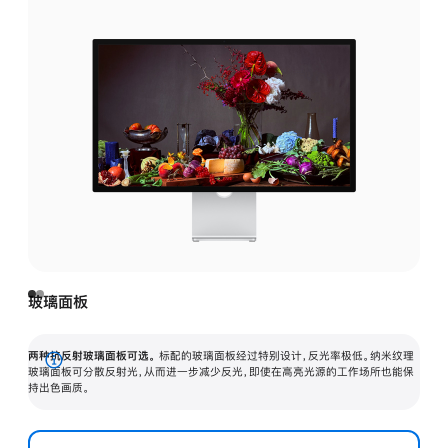
玻璃面板
两种抗反射玻璃面板可选。
标配的玻璃面板经过特别设计，反光率极低。纳米纹理
展
玻璃面板可分散反射光，从而进一步减少反光，即使在高亮光源的工作场所也能保
持出色画质。
开