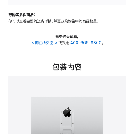
VESA
支
想购买多件商品？
架
你可以查看完整的送货详情，并更改购物袋中的商品数量。
转
换
器
获得购买帮助，
的
立即在线交流
(在
或致电
400-666-8800
。
分
新
期
窗
付
口
包装内容
款
中
选
打
项)
开)