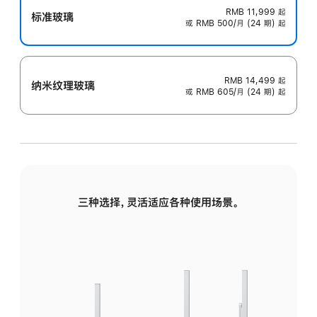
RMB 11,999
起
标准玻璃
或 RMB 500/月 (24 期) 起
RMB 14,499
起
纳米纹理玻璃
或 RMB 605/月 (24 期) 起
三种选择，灵活适应各种使用场景。
标