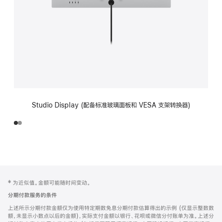
Studio Display (配备标准玻璃面板和 VESA 支架转换器)
网
脚
‡ 为近似值。金额可能随时间变动。
注
页
分期付款服务的条件
页
上述所示分期付款金额仅为使用特定期数免息分期付款估算得出的示例 (仅显示整数数
脚
额，未显示小数点以后的金额)，实际支付金额以银行、花呗或微信分付账单为准。上述分