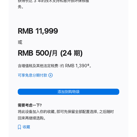
务
获得长达 3 年的技术支持和意外损坏保修服
务。
计
划
(适
RMB 11,999
用
于
或
Studio
RMB 500/月 (24 期)
Display
含增值税及其他法定税费
：约 RMB 1,390
脚
‡。
注
可享免息分期付款
(Studio
Display
-
添加到购物袋
标
准
需要考虑一下？
玻
将此设备加入你的收藏，即可先保留全部配置选择，之后随时
璃
回来再继续选购。
面
板
收藏
-