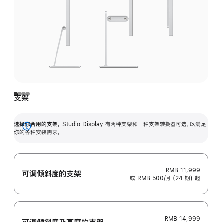
支架
选择你合用的支架。
Studio Display 有两种支架和一种支架转换器可选，以满足
展
你的各种安装需求。
开
RMB 11,999
可调倾斜度的支架
或 RMB 500/月 (24 期) 起
RMB 14,999
可调倾斜度及高‍度的支‍架