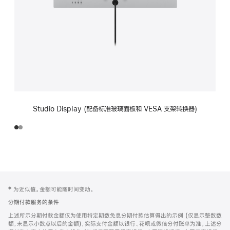
Studio Display (配备标准玻璃面板和 VESA 支架转换器)
网
脚
‡ 为近似值。金额可能随时间变动。
注
页
分期付款服务的条件
页
上述所示分期付款金额仅为使用特定期数免息分期付款估算得出的示例 (仅显示整数数
脚
额，未显示小数点以后的金额)，实际支付金额以银行、花呗或微信分付账单为准。上述分