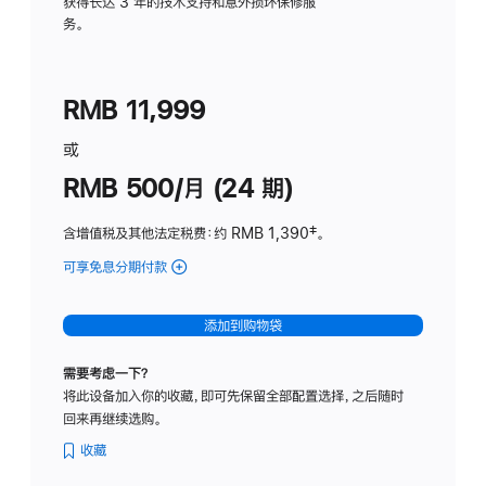
务
获得长达 3 年的技术支持和意外损坏保修服
务。
计
划
(适
RMB 11,999
用
于
或
Studio
RMB 500/月 (24 期)
Display
含增值税及其他法定税费
：约 RMB 1,390
脚
‡。
注
可享免息分期付款
(Studio
Display
-
添加到购物袋
标
准
需要考虑一下？
玻
将此设备加入你的收藏，即可先保留全部配置选择，之后随时
璃
回来再继续选购。
面
板
收藏
-