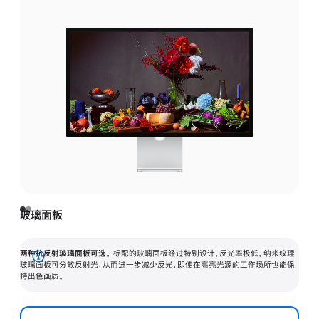
玻璃面板
两种抗反射玻璃面板可选。
标配的玻璃面板经过特别设计，反光率极低。纳米纹理
展
玻璃面板可分散反射光，从而进一步减少反光，即使在高亮光源的工作场所也能保
持出色画质。
开