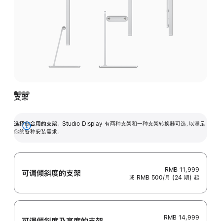
支架
选择你合用的支架。
Studio Display 有两种支架和一种支架转换器可选，以满足
展
你的各种安装需求。
开
RMB 11,999
可调倾斜度的支架
或 RMB 500/月 (24 期) 起
RMB 14,999
可调倾斜度及高‍度的支‍架