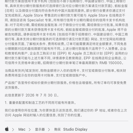
期付款方案由信用卡发卡机构 (包括但不限于招商银行、中国建设银行、中国工商银行
等，具体支持分期付款服务的可选择银行及对应分期付款方案请见付款页面)、蚂蚁金服
(花呗) 以及微信分付面向符合条件的中国大陆居民提供。部分银行会要求你通过支付
宝完成购买。Apple Store 零售店的分期付款方案可能与 Apple Store 在线商店不
同，请到店咨询 Specialist 专家。所有银行信用卡分期均需经你的信用卡发卡机构批
准；对于花呗分期，需经蚂蚁金服批准；对于微信分付分期，需经微信分付批准。如果你选
择的分期付款方案未获得信用卡发卡机构、蚂蚁金服或微信分付的批准，Apple 将不会
被告知原因。请参阅信用卡发卡机构 (包括但不限于招商银行、中国建设银行、中国工商
银行等，具体支持分期付款服务的可选择银行请见付款页面) 网站、支付宝网站和微信
分付服务页面，了解相关条件、费用和收费。订单可能需要满足特定金额要求，不同免息
分期期数对应的最低限额可能有所不同。上述分期付款服务只适用于个人消费者。企业
和教育机构客户、企业员工购买计划 (EPP) 和 Apple 员工购买计划 (EPP) 适用的分
期付款方案可能与上述方案不同，详情请参见教育商店、EPP 在线商店和企业商店。公
司信用卡无资格申请分期。招商银行分期付款单笔订单最高限额为 RMB 150000。
当商品有货并/或发货时，购物金额将计入你的信用卡、支付宝或微信分付账单。相关财
务费用将显示在你的信用卡对账单、支付宝或微信账户中。
产品按广告宣传价或标价提供分期付款服务。价格包含增值税。所有订单均可享受免费
送货服务。
此信息更新于 2026 年 7 月 30 日。
1. 重量依配置和制造工艺的不同而可能有所差异。
我们会使用你所在位置，为你更快显示送货选项。我们通过你的 IP 地址，或者你在上次
访问 Apple 网站时输入的位置信息，找到了你的位置。
Mac
显示器
购买 Studio Display