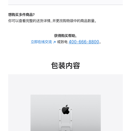
VESA
支
想购买多件商品？
架
你可以查看完整的送货详情，并更改购物袋中的商品数量。
转
换
器
获得购买帮助，
的
立即在线交流
(在
或致电
400-666-8800
。
分
新
期
窗
付
口
包装内容
款
中
选
打
项)
开)