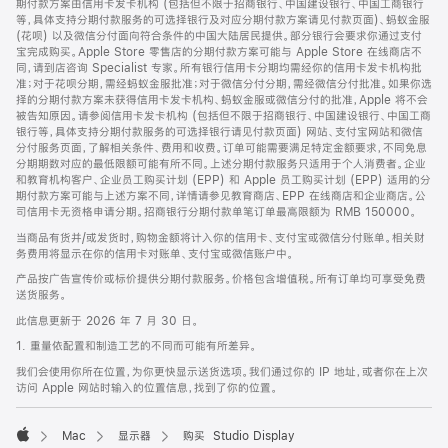
期付款方案由信用卡发卡机构 (包括但不限于招商银行、中国建设银行、中国工商银行
等，具体支持分期付款服务的可选择银行及对应分期付款方案请见付款页面)、蚂蚁金服
(花呗) 以及微信分付面向符合条件的中国大陆居民提供。部分银行会要求你通过支付
宝完成购买。Apple Store 零售店的分期付款方案可能与 Apple Store 在线商店不
同，请到店咨询 Specialist 专家。所有银行信用卡分期均需经你的信用卡发卡机构批
准；对于花呗分期，需经蚂蚁金服批准；对于微信分付分期，需经微信分付批准。如果你选
择的分期付款方案未获得信用卡发卡机构、蚂蚁金服或微信分付的批准，Apple 将不会
被告知原因。请参阅信用卡发卡机构 (包括但不限于招商银行、中国建设银行、中国工商
银行等，具体支持分期付款服务的可选择银行请见付款页面) 网站、支付宝网站和微信
分付服务页面，了解相关条件、费用和收费。订单可能需要满足特定金额要求，不同免息
分期期数对应的最低限额可能有所不同。上述分期付款服务只适用于个人消费者。企业
和教育机构客户、企业员工购买计划 (EPP) 和 Apple 员工购买计划 (EPP) 适用的分
期付款方案可能与上述方案不同，详情请参见教育商店、EPP 在线商店和企业商店。公
司信用卡无资格申请分期。招商银行分期付款单笔订单最高限额为 RMB 150000。
当商品有货并/或发货时，购物金额将计入你的信用卡、支付宝或微信分付账单。相关财
务费用将显示在你的信用卡对账单、支付宝或微信账户中。
产品按广告宣传价或标价提供分期付款服务。价格包含增值税。所有订单均可享受免费
送货服务。
此信息更新于 2026 年 7 月 30 日。
1. 重量依配置和制造工艺的不同而可能有所差异。
我们会使用你所在位置，为你更快显示送货选项。我们通过你的 IP 地址，或者你在上次
访问 Apple 网站时输入的位置信息，找到了你的位置。
Mac
显示器
购买 Studio Display