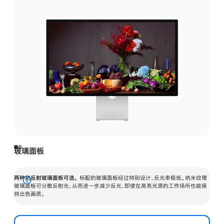
玻璃面板
两种抗反射玻璃面板可选。
标配的玻璃面板经过特别设计，反光率极低。纳米纹理
展
玻璃面板可分散反射光，从而进一步减少反光，即使在高亮光源的工作场所也能保
持出色画质。
开