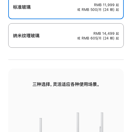
RMB 11,999
起
标准玻璃
或 RMB 500/月 (24 期) 起
RMB 14,499
起
纳米纹理玻璃
或 RMB 605/月 (24 期) 起
三种选择，灵活适应各种使用场景。
标