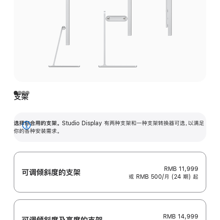
支架
选择你合用的支架。
Studio Display 有两种支架和一种支架转换器可选，以满足
展
你的各种安装需求。
开
RMB 11,999
可调倾斜度的支架
或 RMB 500/月 (24 期) 起
RMB 14,999
可调倾斜度及高‍度的支‍架