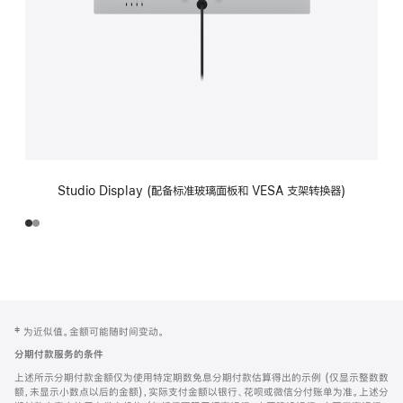
Studio Display (配备标准玻璃面板和 VESA 支架转换器)
网
脚
‡ 为近似值。金额可能随时间变动。
注
页
分期付款服务的条件
页
上述所示分期付款金额仅为使用特定期数免息分期付款估算得出的示例 (仅显示整数数
脚
额，未显示小数点以后的金额)，实际支付金额以银行、花呗或微信分付账单为准。上述分