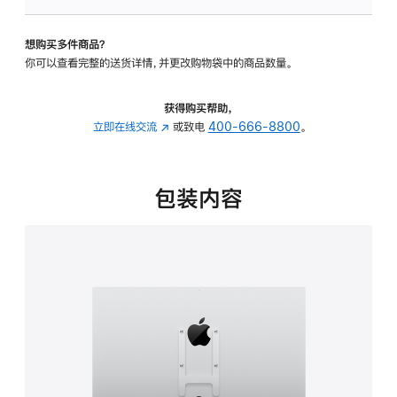
VESA
支
想购买多件商品？
架
你可以查看完整的送货详情，并更改购物袋中的商品数量。
转
换
器
获得购买帮助，
的
立即在线交流
(在
或致电
400-666-8800
。
分
新
期
窗
付
口
包装内容
款
中
选
打
项)
开)