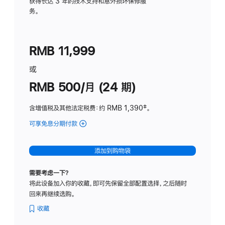
务
获得长达 3 年的技术支持和意外损坏保修服
务。
计
划
(适
RMB 11,999
用
于
或
Studio
RMB 500/月 (24 期)
Display
含增值税及其他法定税费
：约 RMB 1,390
脚
‡。
注
可享免息分期付款
(Studio
Display
-
添加到购物袋
标
准
需要考虑一下？
玻
将此设备加入你的收藏，即可先保留全部配置选择，之后随时
璃
回来再继续选购。
面
板
收藏
-