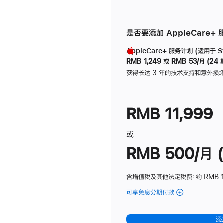
是否要添加 AppleCare+
AppleCare+ 服务计划 (适用于 Stu
RMB 1,249
或
RMB 53/月 (24 
获得长达 3 年的技术支持和意外损
RMB 11,999
或
RMB 500/月 (
含增值税及其他法定税费
：约 RMB 
可享免息分期付款
(Studio
Display
-
添