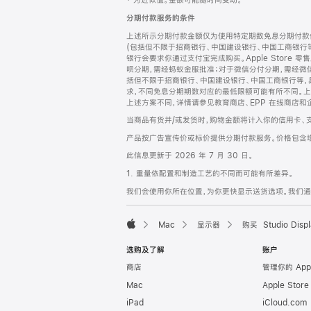
‡ 为近似值。金额可能随时间变动。
注
页
分期付款服务的条件
页
上述所示分期付款金额仅为使用特定期数免息分期付款估
脚
(包括但不限于招商银行、中国建设银行、中国工商银行
银行会要求你通过支付宝完成购买。Apple Store 零
呗分期，需经蚂蚁金服批准；对于微信分付分期，需经微信
括但不限于招商银行、中国建设银行、中国工商银行等，
求，不同免息分期期数对应的最低限额可能有所不同。上述分
上述方案不同，详情请参见教育商店、EPP 在线商店和
当商品有货并/或发货时，购物金额将计入你的信用卡、
产品按广告宣传价或标价提供分期付款服务。价格包含
此信息更新于 2026 年 7 月 30 日。
1. 重量依配置和制造工艺的不同而可能有所差异。
我们会使用你所在位置，为你更快显示送货选项。我们通过你
Mac
显示器
购买 Studio Displ
Apple
选购及了解
账户
商店
管理你的 App
Mac
Apple Stor
iPad
iCloud.com