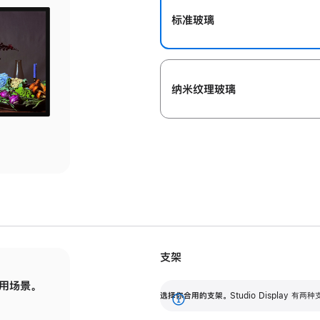
标准玻璃
纳米纹理玻璃
支架
用场景。
标配可调倾斜度的支架，提供 30 度的倾斜度
选
选择你合用的支架。
Studio Display
调节范围。
展