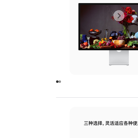
上
下
一
一
张
张
图
图
库
库
图
图
片
片
-
-
玻
玻
璃
璃
三种选择，灵活适应各种使
面
面
板
板