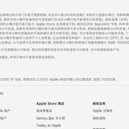
算得出的示例 (仅显示整数数额，未显示小数点以后的金额)，实际支付金额以银行、花呗或
等，具体支持分期付款服务的可选择银行及对应分期付款方案请见付款页面)、蚂蚁金服 (花呗
售店的分期付款方案可能与 Apple Store 在线商店不同，请到店咨询 Specialist 专
分付批准。如果你选择的分期付款方案未获得信用卡发卡机构、蚂蚁金服或微信分付的批准，Ap
具体支持分期付款服务的可选择银行请见付款页面) 网站、支付宝网站和微信分付服务页面，
期付款服务只适用于个人消费者。企业和教育机构客户、企业员工购买计划 (EPP) 和 Appl
企业商店。公司信用卡无资格申请分期。招商银行分期付款单笔订单最高限额为 RMB 150000
支付宝或微信分付账单。相关财务费用将显示在你的信用卡对账单、支付宝或微信账户中。
增值税。所有订单均可享受免费送货服务。
的 IP 地址，或者你在上次访问 Apple 网站时输入的位置信息，找到了你的位置。
ay
Apple Store 商店
商务应用
le 账户
查找零售店
Apple 与商务
e 账户
Genius Bar 天才吧
商务选购
Today at Apple