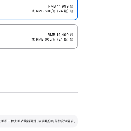
RMB 11,999
起
或 RMB 500/月 (24 期) 起
RMB 14,499
起
或 RMB 605/月 (24 期) 起
配可调倾斜度及高度的支架，额外增加 105
VESA 支架转换器
 有两种支架和一种支架转换器可选，以满足你的各种安装需求。
毫米的高度调节范围。
容的支架 (未随附)