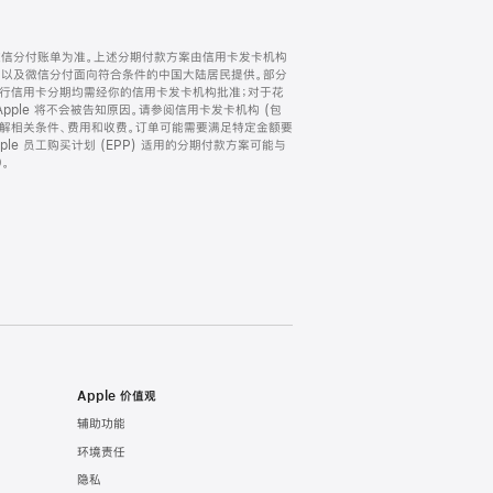
微信分付账单为准。上述分期付款方案由信用卡发卡机构
) 以及微信分付面向符合条件的中国大陆居民提供。部分
家。所有银行信用卡分期均需经你的信用卡发卡机构批准；对于花
ple 将不会被告知原因。请参阅信用卡发卡机构 (包
了解相关条件、费用和收费。订单可能需要满足特定金额要
e 员工购买计划 (EPP) 适用的分期付款方案可能与
。
Apple 价值观
辅助功能
环境责任
隐私