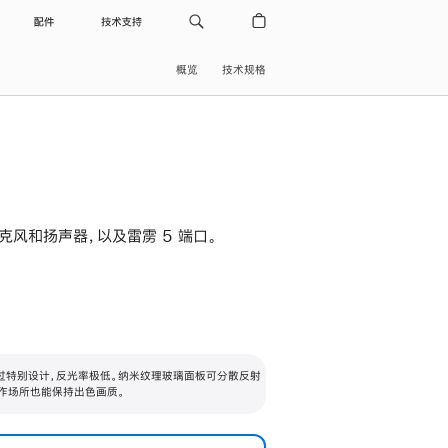
配件
技术支持
概览
技术规格
级麦克风和扬声器，以及雷雳 5 端口。
过特别设计，反光率极低。纳米纹理玻璃面板可分散反射
作场所也能保持出色画质。