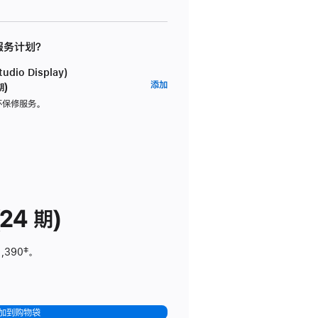
 服务计划？
dio Display)
AppleCare+
添加
期)
服
坏保修服务。
务
计
划
(适
用
于
24 期)
Studio
Display)
1,390
脚
‡。
注
加到购物袋