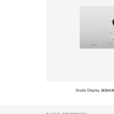
Studio Display (配
网
脚