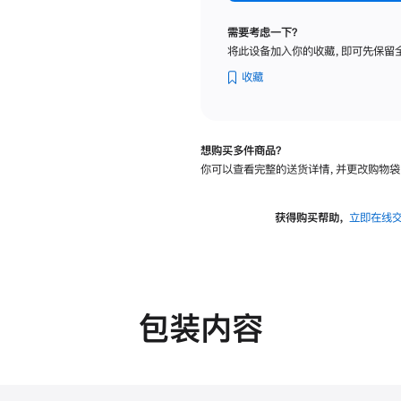
标
准
需要考虑一下？
玻
将此设备加入你的收藏，即可先保留
璃
面
收藏
板
-
VESA
想购买多件商品？
支
你可以查看完整的送货详情，并更改购物袋
架
转
换
获得购买帮助，
立即在线
器
的
分
期
付
包装内容
款
选
项)