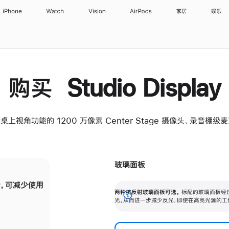
iPhone
Watch
Vision
AirPods
家居
娱乐
购买 Studio Display
桌上视角功能的 1200 万像素 Center Stage 摄像头、录音棚
玻璃面板
，可减少使用
纳米纹理玻璃面板可进一步减少反光，即使在
两种抗反射玻璃面板可选。
标配的玻璃面板经
。
有高亮光源的场所使用，也能保持出色画质。
展
光，从而进一步减少反光，即使在高亮光源的工
开