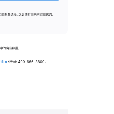
全部配置选择，之后随时回来再继续选购。
中的商品数量。
交流
(在
或致电
400-666-8800。
新
窗
口
中
打
开)