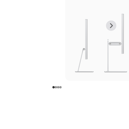
上
下
一
一
张
张
图
图
库
库
图
图
片
片
-
-
支
支
架
架